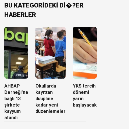
BU KATEGORİDEKİ Dİ�?ER
HABERLER
AHBAP
Okullarda
YKS tercih
Derneği'ne
kayıttan
dönemi
bağlı 13
disipline
yarın
şirkete
kadar yeni
başlayacak
kayyum
düzenlemeler
atandı