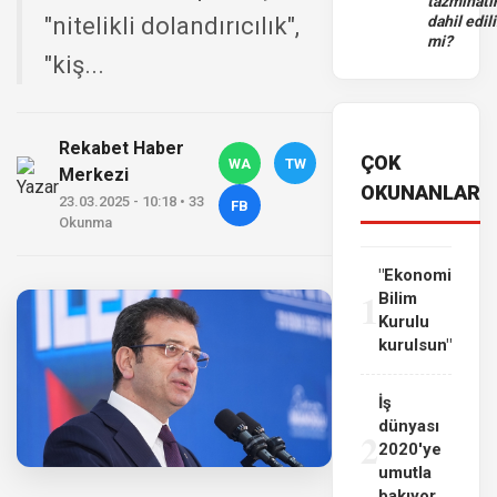
tazminatı
"nitelikli dolandırıcılık",
dahil edili
mi?
"kiş...
Rekabet Haber
ÇOK
WA
TW
Merkezi
OKUNANLAR
23.03.2025 - 10:18 • 33
FB
Okunma
"Ekonomi
1
Bilim
Kurulu
kurulsun"
İş
dünyası
2
2020'ye
umutla
bakıyor