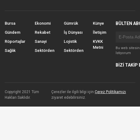
Bursa
Ekonomi
Gümrük
Künye
BÜLTEN AB
Gündem
Rekabet
İş Dünyası
İletişim
Röportajlar
Sanayi
Lojistik
KVKK
Metni
Bu web sitesi
Sağlık
Sektörden
Sektörden
İstiyorum
BİZİ TAKİP 
Copyright 2021 Tüm
Çerezler ile ilgili bilgi için
Çerez Politikamızı
Hakları Saklıdır.
ziyaret edebilirsiniz.