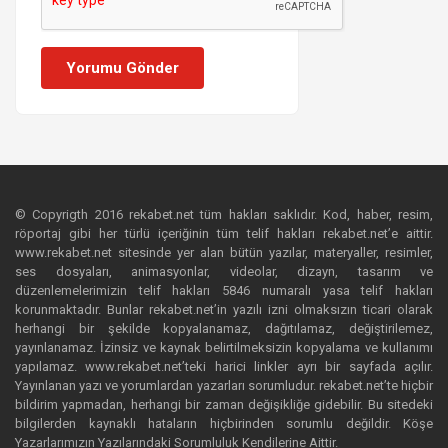
Yorumu Gönder
© Copyrigth 2016 rekabet.net tüm hakları saklıdır. Kod, haber, resim,
röportaj gibi her türlü içeriğinin tüm telif hakları rekabet.net’e aittir.
www.rekabet.net sitesinde yer alan bütün yazılar, materyaller, resimler,
ses dosyaları, animasyonlar, videolar, dizayn, tasarım ve
düzenlemelerimizin telif hakları 5846 numaralı yasa telif hakları
korunmaktadır. Bunlar rekabet.net’in yazılı izni olmaksızın ticari olarak
herhangi bir şekilde kopyalanamaz, dağıtılamaz, değiştirilemez,
yayınlanamaz. İzinsiz ve kaynak belirtilmeksizin kopyalama ve kullanımı
yapılamaz. www.rekabet.net’teki harici linkler ayrı bir sayfada açılır.
Yayınlanan yazı ve yorumlardan yazarları sorumludur. rekabet.net’te hiçbir
bildirim yapmadan, herhangi bir zaman değişikliğe gidebilir. Bu sitedeki
bilgilerden kaynaklı hataların hiçbirinden sorumlu değildir. Köşe
Yazarlarımızın Yazılarındaki Sorumluluk Kendilerine Aittir.