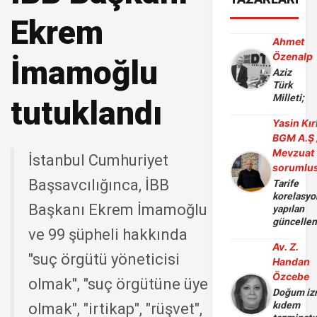
Ekrem
Ahmet
Özenalp
İmamoğlu
Aziz
Türk
Milleti;
tutuklandı
Yasin Kır
BGM A.Ş 
Mevzuat
İstanbul Cumhuriyet
sorumlu
Başsavcılığınca, İBB
Tarife
korelasy
Başkanı Ekrem İmamoğlu
yapılan
güncelle
ve 99 şüpheli hakkında
Av. Z.
"suç örgütü yöneticisi
Handan
Özcebe
olmak", "suç örgütüne üye
Doğum iz
kıdem
olmak", "irtikap", "rüşvet",