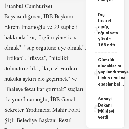
İstanbul Cumhuriyet
Dış
Başsavcılığınca, İBB Başkanı
ticaret
Ekrem İmamoğlu ve 99 şüpheli
3
açığı,
ağustosta
hakkında "suç örgütü yöneticisi
yüzde
168 arttı
olmak", "suç örgütüne üye olmak",
"irtikap", "rüşvet", "nitelikli
Gümrük
alacaklarını
dolandırıcılık", "kişisel verileri
4
yapılandırmaya
hukuka aykırı ele geçirmek" ve
ilişkin usul ve
esaslar bel...
"ihaleye fesat karıştırmak" suçları
ile yine İmamoğlu, İBB Genel
Sanayi
5
Bakanı
Sekreter Yardımcısı Mahir Polat,
Müjdeyi
verdi!
Şişli Belediye Başkanı Resul