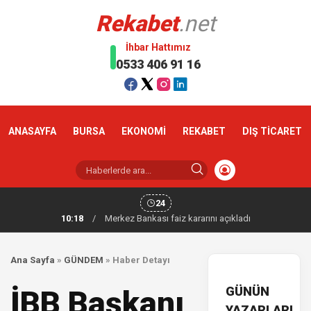
Rekabet
.net
İhbar Hattımız
0533 406 91 16
ANASAYFA
BURSA
EKONOMİ
REKABET
DIŞ TİCARET
24
10:18
/
Altın haftaya yükselişle başladı
Ana Sayfa
»
GÜNDEM
»
Haber Detayı
GÜNÜN
İBB Başkanı
YAZARLARI