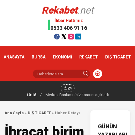
Rekabet
.net
İhbar Hattımız
0533 406 91 16
ANASAYFA
BURSA
EKONOMİ
REKABET
DIŞ TİCARET
24
10:18
/
Merkez Bankası faiz kararını açıkladı
Ana Sayfa
»
DIŞ TİCARET
»
Haber Detayı
GÜNÜN
İhracat birim
YAZARLARI