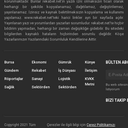
korunmaktadır. Bunlar rekabet.net’in yazılı izni olmaksızın ticari olarak
herhangi bir şekilde kopyalanamaz, dağıtılamaz, değiştirilemez,
yayınlanamaz. İzinsiz ve kaynak belirtilmeksizin kopyalama ve kullanımı
yapılamaz. www.rekabet.net’teki harici linkler ayrı bir sayfada açılır.
Yayınlanan yazı ve yorumlardan yazarları sorumludur. rekabet.net’te hiçbir
bildirim yapmadan, herhangi bir zaman değişikliğe gidebilir. Bu sitedeki
bilgilerden kaynaklı hataların hiçbirinden sorumlu değildir. Köşe
Yazarlarımızın Yazılarındaki Sorumluluk Kendilerine Aittir.
Bursa
Ekonomi
Gümrük
Künye
BÜLTEN AB
Gündem
Rekabet
İş Dünyası
İletişim
Röportajlar
Sanayi
Lojistik
KVKK
Metni
Bu web sitesi
Sağlık
Sektörden
Sektörden
İstiyorum
BİZİ TAKİP 
Copyright 2021 Tüm
Çerezler ile ilgili bilgi için
Çerez Politikamızı