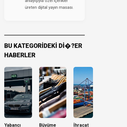
anlayışıyla özel içerikler
üreten dijital yayın masası.
BU KATEGORİDEKİ Dİ�?ER
HABERLER
Yabancı
Büyüme
İhracat