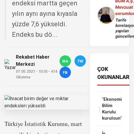
BGM A.Ş 
endeksi martta geçen
Mevzuat
yılın aynı ayına kıyasla
sorumlu
Tarife
yüzde 7,6 yükseldi.
korelasy
yapılan
Endeks bu dö...
güncelle
Rekabet Haber
WA
TW
Merkezi
ÇOK
07.05.2021 - 10:35 • 414
FB
OKUNANLAR
Okunma
"Ekonomi
1
Bilim
Kurulu
kurulsun"
Türkiye İstatistik Kurumu, mart
İş