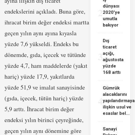
ayına ilişkin dış ticaret
dünyası
2
endekslerini açıkladı. Buna göre,
2020'ye
umutla
ihracat birim değer endeksi martta
bakıyor
geçen yılın aynı ayına kıyasla
Dış
yüzde 7,6 yükseldi. Endeks bu
ticaret
3
dönemde, gıda, içecek ve tütünde
açığı,
ağustosta
yüzde 4,7, ham maddelerde (yakıt
yüzde
168 arttı
hariç) yüzde 17,9, yakıtlarda
yüzde 51,9 ve imalat sanayisinde
Gümrük
alacaklarını
4
(gıda, içecek, tütün hariç) yüzde
yapılandırmaya
ilişkin usul ve
5,9 arttı. İhracat birim değer
esaslar bel...
endeksi yılın birinci çeyreğinde,
Sanayi
geçen yılın aynı dönemine göre