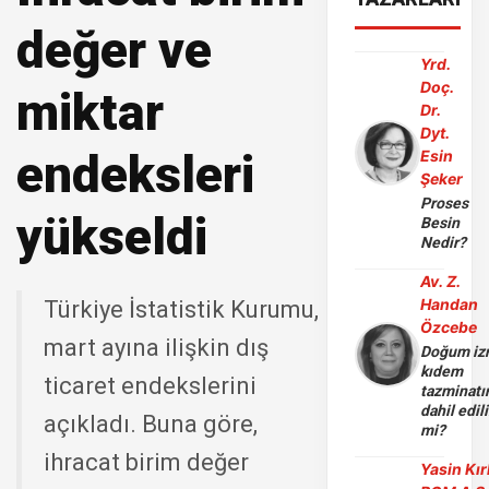
değer ve
Yrd.
Doç.
miktar
Dr.
Dyt.
endeksleri
Esin
Şeker
Proses
yükseldi
Besin
Nedir?
Av. Z.
Handan
Türkiye İstatistik Kurumu,
Özcebe
mart ayına ilişkin dış
Doğum iz
kıdem
ticaret endekslerini
tazminatı
dahil edili
açıkladı. Buna göre,
mi?
ihracat birim değer
Yasin Kır