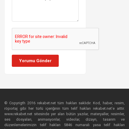
Yorumu Gönder
© Copyrigth 2016 rekabet.net tüm hakları saklıdır. Kod, haber, resim,
röportaj gibi her türlü içeriğinin tüm telif hakları rekabet.net’e aittir.
www.rekabet.net sitesinde yer alan bütün yazılar, materyaller, resimler,
ses dosyaları, animasyonlar, videolar, dizayn, tasarım ve
düzenlemelerimizin telif hakları 5846 numaralı yasa telif hakları