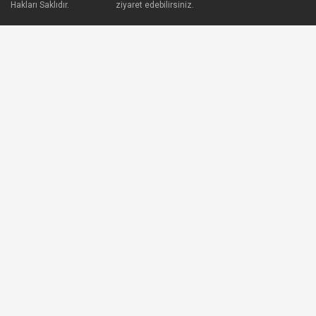
Hakları Saklıdır.
ziyaret edebilirsiniz.