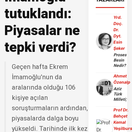
tutuklandı:
Yrd.
Doç.
Piyasalar ne
Dr.
Dyt.
tepki verdi?
Esin
Şeker
Proses
Besin
Geçen hafta Ekrem
Nedir?
İmamoğlu'nun da
Ahmet
Özenalp
aralarında olduğu 106
Aziz
Türk
kişiye açılan
Milleti;
soruşturmaların ardından,
Prof Dr.
Behçet
piyasalarda dalga boyu
Kemal
yükseldi. Tarihinde ilk kez
Yeşilbur