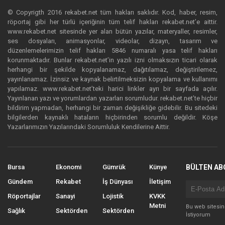
© Copyrigth 2016 rekabet.net tüm hakları saklıdır. Kod, haber, resim,
röportaj gibi her türlü içeriğinin tüm telif hakları rekabet.net’e aittir.
www.rekabet.net sitesinde yer alan bütün yazılar, materyaller, resimler,
ses dosyaları, animasyonlar, videolar, dizayn, tasarım ve
düzenlemelerimizin telif hakları 5846 numaralı yasa telif hakları
korunmaktadır. Bunlar rekabet.net’in yazılı izni olmaksızın ticari olarak
herhangi bir şekilde kopyalanamaz, dağıtılamaz, değiştirilemez,
yayınlanamaz. İzinsiz ve kaynak belirtilmeksizin kopyalama ve kullanımı
yapılamaz. www.rekabet.net’teki harici linkler ayrı bir sayfada açılır.
Yayınlanan yazı ve yorumlardan yazarları sorumludur. rekabet.net’te hiçbir
bildirim yapmadan, herhangi bir zaman değişikliğe gidebilir. Bu sitedeki
bilgilerden kaynaklı hataların hiçbirinden sorumlu değildir. Köşe
Yazarlarımızın Yazılarındaki Sorumluluk Kendilerine Aittir.
Bursa
Ekonomi
Gümrük
Künye
BÜLTEN AB
Gündem
Rekabet
İş Dünyası
İletişim
Röportajlar
Sanayi
Lojistik
KVKK
Metni
Bu web sitesi
Sağlık
Sektörden
Sektörden
İstiyorum