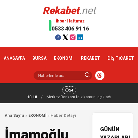
Rekabet
.net
İhbar Hattımız
0533 406 91 16
ANASAYFA
BURSA
EKONOMİ
REKABET
DIŞ TİCARET
24
10:18
/
Merkez Bankası faiz kararını açıkladı
Ana Sayfa
»
EKONOMİ
»
Haber Detayı
GÜNÜN
İmamoğlu
YAZARLARI