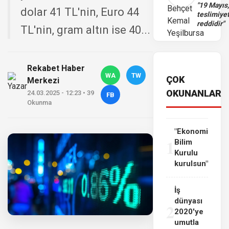
"19 Mayıs
dolar 41 TL'nin, Euro 44
teslimiye
reddidir"
TL'nin, gram altın ise 40...
Rekabet Haber
WA
TW
ÇOK
Merkezi
OKUNANLAR
24.03.2025 - 12:23 • 39
FB
Okunma
"Ekonomi
1
Bilim
Kurulu
kurulsun"
İş
dünyası
2
2020'ye
umutla