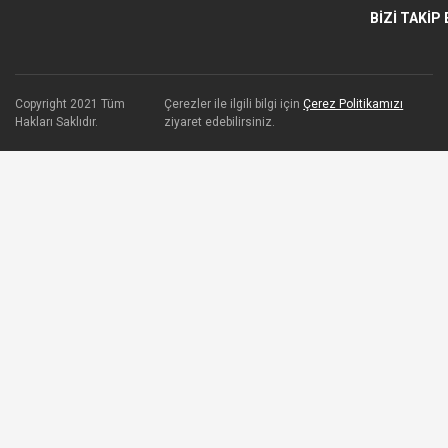
BİZİ TAKİP 
Copyright 2021 Tüm
Çerezler ile ilgili bilgi için
Çerez Politikamızı
Hakları Saklıdır.
ziyaret edebilirsiniz.