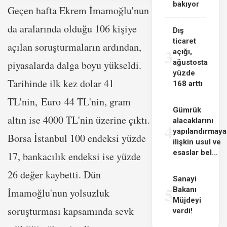
bakıyor
Geçen hafta Ekrem İmamoğlu'nun
da aralarında olduğu 106 kişiye
Dış
ticaret
açılan soruşturmaların ardından,
3
açığı,
ağustosta
piyasalarda dalga boyu yükseldi.
yüzde
Tarihinde ilk kez dolar 41
168 arttı
TL'nin, Euro 44 TL'nin, gram
Gümrük
altın ise 4000 TL'nin üzerine çıktı.
alacaklarını
4
yapılandırmaya
Borsa İstanbul 100 endeksi yüzde
ilişkin usul ve
esaslar bel...
17, bankacılık endeksi ise yüzde
26 değer kaybetti. Dün
Sanayi
5
Bakanı
İmamoğlu'nun yolsuzluk
Müjdeyi
soruşturması kapsamında sevk
verdi!