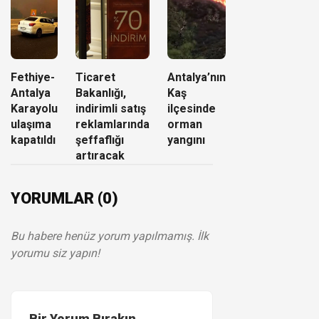
Fethiye-
Ticaret
Antalya’nın
Antalya
Bakanlığı,
Kaş
Karayolu
indirimli satış
ilçesinde
ulaşıma
reklamlarında
orman
kapatıldı
şeffaflığı
yangını
artıracak
YORUMLAR (0)
Bu habere henüz yorum yapılmamış. İlk
yorumu siz yapın!
Bir Yorum Bırakın