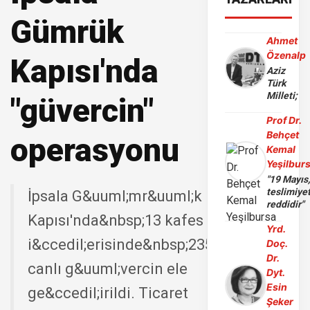
Gümrük
Ahmet
Özenalp
Kapısı'nda
Aziz
Türk
Milleti;
"güvercin"
Prof Dr.
Behçet
operasyonu
Kemal
Yeşilbur
"19 Mayıs
teslimiye
İpsala G&uuml;mr&uuml;k
reddidir"
Kapısı'nda&nbsp;13 kafes
Yrd.
i&ccedil;erisinde&nbsp;235
Doç.
Dr.
canlı g&uuml;vercin ele
Dyt.
Esin
ge&ccedil;irildi. Ticaret
Şeker