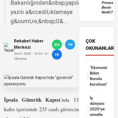
Bakanlığından&nbsp;yapılan
Proses
Besin
yazılı a&ccedil;ıklamaya
Nedir?
g&ouml;re,&nbsp;G&...
ÇOK
Rekabet Haber
WA
TW
Merkezi
OKUNANLAR
04.01.2020 - 15:54 • 61
FB
Okunma
"Ekonomi
1
Bilim
Kurulu
kurulsun"
İş
İpsala Gümrük Kapısı
'nda 13
dünyası
2
kafes içerisinde 235 canlı güvercin
2020'ye
umutla