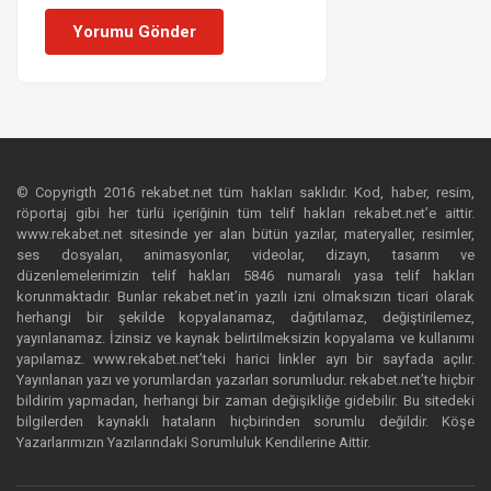
Yorumu Gönder
© Copyrigth 2016 rekabet.net tüm hakları saklıdır. Kod, haber, resim,
röportaj gibi her türlü içeriğinin tüm telif hakları rekabet.net’e aittir.
www.rekabet.net sitesinde yer alan bütün yazılar, materyaller, resimler,
ses dosyaları, animasyonlar, videolar, dizayn, tasarım ve
düzenlemelerimizin telif hakları 5846 numaralı yasa telif hakları
korunmaktadır. Bunlar rekabet.net’in yazılı izni olmaksızın ticari olarak
herhangi bir şekilde kopyalanamaz, dağıtılamaz, değiştirilemez,
yayınlanamaz. İzinsiz ve kaynak belirtilmeksizin kopyalama ve kullanımı
yapılamaz. www.rekabet.net’teki harici linkler ayrı bir sayfada açılır.
Yayınlanan yazı ve yorumlardan yazarları sorumludur. rekabet.net’te hiçbir
bildirim yapmadan, herhangi bir zaman değişikliğe gidebilir. Bu sitedeki
bilgilerden kaynaklı hataların hiçbirinden sorumlu değildir. Köşe
Yazarlarımızın Yazılarındaki Sorumluluk Kendilerine Aittir.