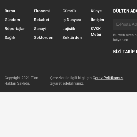
Bursa
Ekonomi
Gümrük
Künye
BÜLTEN AB
Gündem
Rekabet
İş Dünyası
İletişim
Röportajlar
Sanayi
Lojistik
KVKK
Metni
Bu web sitesi
Sağlık
Sektörden
Sektörden
İstiyorum
BİZİ TAKİP 
Copyright 2021 Tüm
Çerezler ile ilgili bilgi için
Çerez Politikamızı
Hakları Saklıdır.
ziyaret edebilirsiniz.