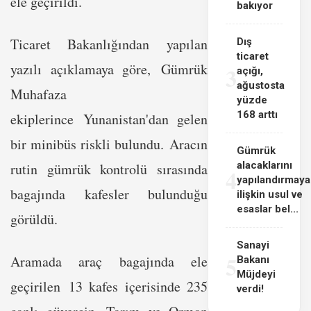
ele geçirildi.
bakıyor
Ticaret Bakanlığından yapılan
Dış
ticaret
yazılı açıklamaya göre, Gümrük
3
açığı,
ağustosta
Muhafaza
yüzde
168 arttı
ekiplerince Yunanistan'dan gelen
bir minibüs riskli bulundu. Aracın
Gümrük
alacaklarını
rutin gümrük kontrolü sırasında
4
yapılandırmaya
bagajında kafesler bulunduğu
ilişkin usul ve
esaslar bel...
görüldü.
Sanayi
5
Aramada araç bagajında ele
Bakanı
Müjdeyi
geçirilen 13 kafes içerisinde 235
verdi!