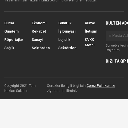
Yazarlarımızın Yazılarındaki Sorumluluk Kendilerine Aittir.
Bursa
Ekonomi
Gümrük
Künye
BÜLTEN AB
Gündem
Rekabet
İş Dünyası
İletişim
Röportajlar
Sanayi
Lojistik
KVKK
Metni
Bu web sitesi
Sağlık
Sektörden
Sektörden
İstiyorum
BİZİ TAKİP 
Copyright 2021 Tüm
Çerezler ile ilgili bilgi için
Çerez Politikamızı
Hakları Saklıdır.
ziyaret edebilirsiniz.