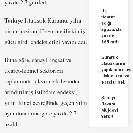
yüzde 2,7 geriledi.
Dış
ticaret
Türkiye İstatistik Kurumu, yılın
3
açığı,
ağustosta
nisan-haziran dönemine ilişkin iş
yüzde
gücü girdi endekslerini yayımladı.
168 arttı
Gümrük
Buna göre, sanayi, inşaat ve
alacaklarını
4
ticaret-hizmet sektörleri
yapılandırmaya
ilişkin usul ve
toplamında takvim etkilerinden
esaslar bel...
arındırılmış istihdam endeksi,
Sanayi
yılın ikinci çeyreğinde geçen yılın
5
Bakanı
Müjdeyi
aynı dönemine göre yüzde 2,7
verdi!
azaldı.