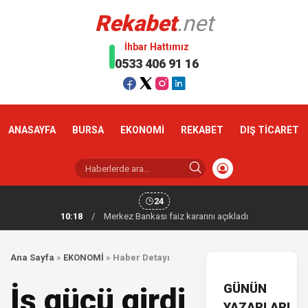
Rekabet
.net
İhbar Hattımız
0533 406 91 16
ANASAYFA
BURSA
EKONOMİ
REKABET
DIŞ TİCARET
24
10:18
/
Merkez Bankası faiz kararını açıkladı
Ana Sayfa
»
EKONOMİ
»
Haber Detayı
GÜNÜN
İş gücü girdi
YAZARLARI