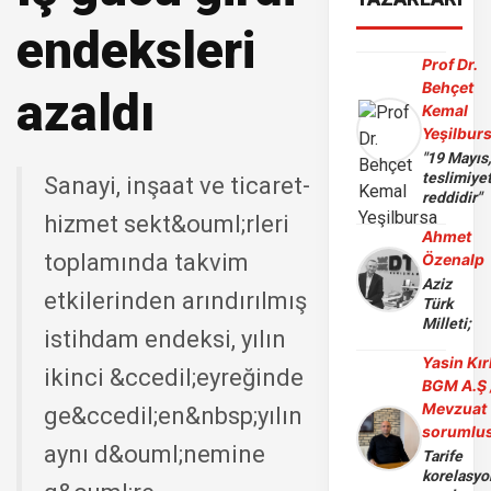
endeksleri
Prof Dr.
Behçet
azaldı
Kemal
Yeşilbur
"19 Mayıs
teslimiye
Sanayi, inşaat ve ticaret-
reddidir"
hizmet sekt&ouml;rleri
Ahmet
toplamında takvim
Özenalp
Aziz
etkilerinden arındırılmış
Türk
Milleti;
istihdam endeksi, yılın
Yasin Kır
ikinci &ccedil;eyreğinde
BGM A.Ş 
Mevzuat
ge&ccedil;en&nbsp;yılın
sorumlu
aynı d&ouml;nemine
Tarife
korelasy