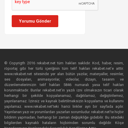
Yorumu Gönder
© Copyrigth 2016 rekabet.net tüm hakları saklıdır. Kod, haber, resim,
röportaj gibi her türlü içeriğinin tüm telif hakları rekabet.net’e aittir.
www.rekabet.net sitesinde yer alan bütün yazılar, materyaller, resimler,
ses dosyaları, animasyonlar, videolar, dizayn, tasarım ve
düzenlemelerimizin telif hakları 5846 numaralı yasa telif hakları
korunmaktadır. Bunlar rekabet.net’in yazılı izni olmaksızın ticari olarak
herhangi bir şekilde kopyalanamaz, dağıtılamaz, değiştirilemez,
yayınlanamaz. İzinsiz ve kaynak belirtilmeksizin kopyalama ve kullanımı
yapılamaz. www.rekabet.net’teki harici linkler ayrı bir sayfada açılır.
Yayınlanan yazı ve yorumlardan yazarları sorumludur. rekabet.net’te hiçbir
bildirim yapmadan, herhangi bir zaman değişikliğe gidebilir. Bu sitedeki
bilgilerden kaynaklı hataların hiçbirinden sorumlu değildir. Köşe