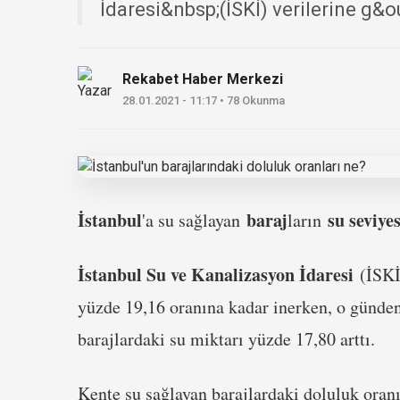
İdaresi&nbsp;(İSKİ) verilerine g&ou
Rekabet Haber Merkezi
28.01.2021 - 11:17 • 78 Okunma
İstanbul
baraj
su seviyes
'a su sağlayan
ların
İstanbul Su ve Kanalizasyon İdaresi
(İSKİ
yüzde 19,16 oranına kadar inerken, o günden 
barajlardaki su miktarı yüzde 17,80 arttı.
Kente su sağlayan barajlardaki doluluk oran