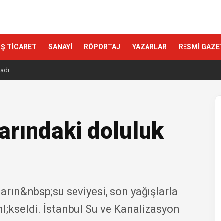
IŞ TİCARET
SANAYİ
RÖPORTAJ
YAZARLAR
RESMİ GAZE
ladı
larındaki doluluk
arın&nbsp;su seviyesi, son yağışlarla
l;kseldi. İstanbul Su ve Kanalizasyon