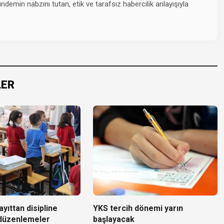
emin nabzını tutan, etik ve tarafsız habercilik anlayışıyla
LER
yıttan disipline
YKS tercih dönemi yarın
 düzenlemeler
başlayacak