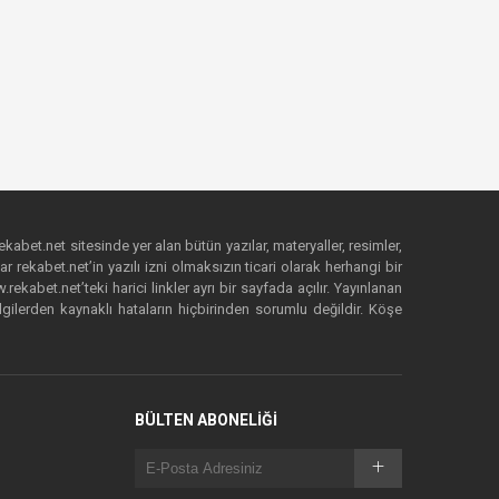
ekabet.net sitesinde yer alan bütün yazılar, materyaller, resimler,
 rekabet.net’in yazılı izni olmaksızın ticari olarak herhangi bir
abet.net’teki harici linkler ayrı bir sayfada açılır. Yayınlanan
lgilerden kaynaklı hataların hiçbirinden sorumlu değildir. Köşe
BÜLTEN ABONELİĞİ