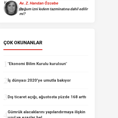
Av. Z. Handan Özcebe
Doğum izni kıdem tazminatına dahil edilir
mi?
ÇOK OKUNANLAR
1
"Ekonomi Bilim Kurulu kurulsun"
2
İş dünyası 2020'ye umutla bakıyor
3
Dış ticaret açığı, ağustosta yüzde 168 arttı
4
Gümrük alacaklarını yapılandırmaya ilişkin
usul ve esaslar bel...