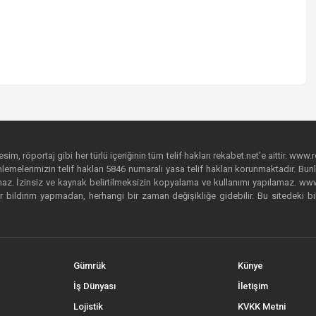
im, röportaj gibi her türlü içeriğinin tüm telif hakları rekabet.net’e aittir. www.r
emelerimizin telif hakları 5846 numaralı yasa telif hakları korunmaktadır. Bunlar
. İzinsiz ve kaynak belirtilmeksizin kopyalama ve kullanımı yapılamaz. www.rek
r bildirim yapmadan, herhangi bir zaman değişikliğe gidebilir. Bu sitedeki bi
Gümrük
Künye
İş Dünyası
İletişim
Lojistik
KVKK Metni