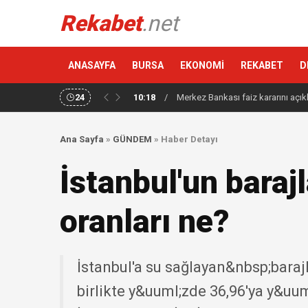
Rekabet
.net
ANASAYFA
BURSA
EKONOMİ
REKABET
D
24
10:18
/
Merkez Bankası faiz kararını açık
Ana Sayfa
»
GÜNDEM
»
Haber Detayı
İstanbul'un baraj
oranları ne?
İstanbul'a su sağlayan&nbsp;barajl
birlikte y&uuml;zde 36,96'ya y&uum