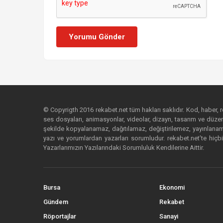
Yorumu Gönder
© Copyrigth 2016 rekabet.net tüm hakları saklıdır. Kod, haber, res
ses dosyaları, animasyonlar, videolar, dizayn, tasarım ve düzenl
şekilde kopyalanamaz, dağıtılamaz, değiştirilemez, yayınlanamaz
yazı ve yorumlardan yazarları sorumludur. rekabet.net’te hiçbi
Yazarlarımızın Yazılarındaki Sorumluluk Kendilerine Aittir.
Bursa
Ekonomi
Gündem
Rekabet
Röportajlar
Sanayi