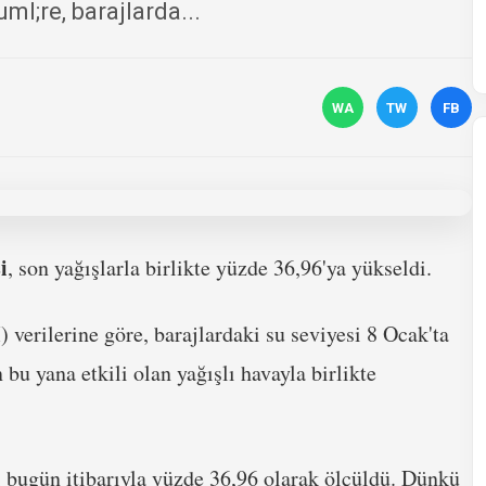
ml;re, barajlarda...
WA
TW
FB
i
, son yağışlarla birlikte yüzde 36,96'ya yükseldi.
) verilerine göre, barajlardaki su seviyesi 8 Ocak'ta
bu yana etkili olan yağışlı havayla birlikte
ı bugün itibarıyla yüzde 36,96 olarak ölçüldü. Dünkü