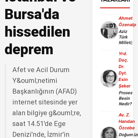
Bursa'da
Ahmet
Özenalp
hissedilen
Aziz
Türk
Milleti;
deprem
Yrd.
Doç.
Dr.
Afet ve Acil Durum
Dyt.
Y&ouml;netimi
Esin
Şeker
Başkanlığının (AFAD)
Proses
Besin
internet sitesinde yer
Nedir?
alan bilgiye g&ouml;re,
Av. Z.
Handan
saat 14.51'de Ege
Özcebe
Denizi'nde, İzmir'in
Doğum iz