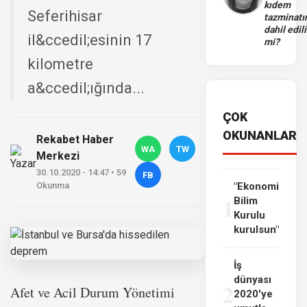
kıdem
Seferihisar
tazminatı
dahil edili
il&ccedil;esinin 17
mi?
kilometre
a&ccedil;ığında...
ÇOK
OKUNANLAR
Rekabet Haber
WA
TW
Merkezi
30.10.2020 - 14:47 • 59
FB
Okunma
"Ekonomi
1
Bilim
Kurulu
kurulsun"
İş
dünyası
2
Afet ve Acil Durum Yönetimi
2020'ye