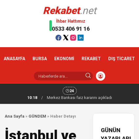
Rekabet
.net
İhbar Hattımız
0533 406 91 16
ANASAYFA
BURSA
EKONOMİ
REKABET
DIŞ TİCARET
24
10:18
/
Merkez Bankası faiz kararını açıkladı
Ana Sayfa
»
GÜNDEM
»
Haber Detayı
GÜNÜN
İstanbul ve
YAZARLARI