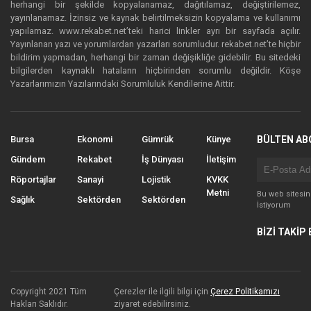
herhangi bir şekilde kopyalanamaz, dağıtılamaz, değiştirilemez,
yayınlanamaz. İzinsiz ve kaynak belirtilmeksizin kopyalama ve kullanımı
yapılamaz. www.rekabet.net’teki harici linkler ayrı bir sayfada açılır.
Yayınlanan yazı ve yorumlardan yazarları sorumludur. rekabet.net’te hiçbir
bildirim yapmadan, herhangi bir zaman değişikliğe gidebilir. Bu sitedeki
bilgilerden kaynaklı hataların hiçbirinden sorumlu değildir. Köşe
Yazarlarımızın Yazılarındaki Sorumluluk Kendilerine Aittir.
Bursa
Ekonomi
Gümrük
Künye
BÜLTEN AB
Gündem
Rekabet
İş Dünyası
İletişim
Röportajlar
Sanayi
Lojistik
KVKK
Metni
Bu web sitesi
Sağlık
Sektörden
Sektörden
İstiyorum
BİZİ TAKİP 
Copyright 2021 Tüm
Çerezler ile ilgili bilgi için
Çerez Politikamızı
Hakları Saklıdır.
ziyaret edebilirsiniz.