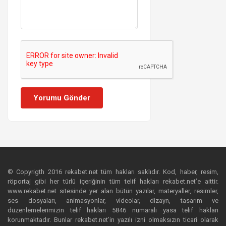
Yorumu Gönder
© Copyrigth 2016 rekabet.net tüm hakları saklıdır. Kod, haber, resim,
röportaj gibi her türlü içeriğinin tüm telif hakları rekabet.net’e aittir.
www.rekabet.net sitesinde yer alan bütün yazılar, materyaller, resimler,
ses dosyaları, animasyonlar, videolar, dizayn, tasarım ve
düzenlemelerimizin telif hakları 5846 numaralı yasa telif hakları
korunmaktadır. Bunlar rekabet.net’in yazılı izni olmaksızın ticari olarak