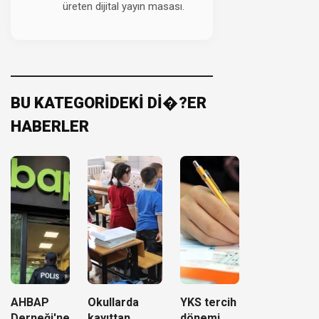
üreten dijital yayın masası.
BU KATEGORİDEKİ Dİ�?ER
HABERLER
AHBAP
Okullarda
YKS tercih
Derneği'ne
kayıttan
dönemi