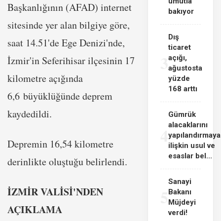
umutla
Başkanlığının (AFAD) internet
bakıyor
sitesinde yer alan bilgiye göre,
Dış
saat 14.51'de Ege Denizi'nde,
ticaret
3
açığı,
İzmir'in Seferihisar ilçesinin 17
ağustosta
kilometre açığında
yüzde
168 arttı
6,6 büyüklüğünde deprem
kaydedildi.
Gümrük
alacaklarını
4
yapılandırmaya
Depremin 16,54 kilometre
ilişkin usul ve
esaslar bel...
derinlikte oluştuğu belirlendi.
Sanayi
İZMİR VALİSİ'NDEN
5
Bakanı
Müjdeyi
AÇIKLAMA
verdi!