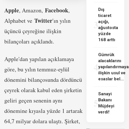
Apple
Facebook
, Amazon,
,
Dış
ticaret
Twitter
Alphabet ve
'ın yılın
3
açığı,
ağustosta
üçüncü çeyreğine ilişkin
yüzde
168 arttı
bilançoları açıklandı.
Gümrük
Apple'dan yapılan açıklamaya
alacaklarını
4
yapılandırmaya
göre, bu yılın temmuz-eylül
ilişkin usul ve
dönemini bilançosunda dördüncü
esaslar bel...
çeyrek olarak kabul eden şirketin
Sanayi
5
geliri geçen senenin aynı
Bakanı
Müjdeyi
dönemine kıyasla yüzde 1 artarak
verdi!
64,7 milyar dolara ulaştı. Şirket,