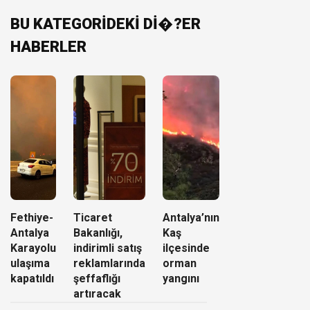
BU KATEGORİDEKİ Dİ�?ER
HABERLER
Fethiye-
Ticaret
Antalya’nın
Antalya
Bakanlığı,
Kaş
Karayolu
indirimli satış
ilçesinde
ulaşıma
reklamlarında
orman
kapatıldı
şeffaflığı
yangını
artıracak