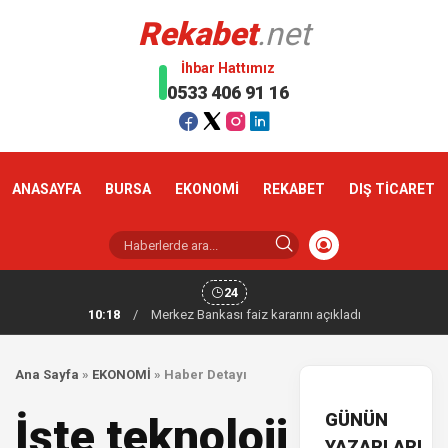
Rekabet
.net
İhbar Hattımız
0533 406 91 16
ANASAYFA
BURSA
EKONOMİ
REKABET
DIŞ TİCARET
24
10:18
/
Merkez Bankası faiz kararını açıkladı
Ana Sayfa
»
EKONOMİ
»
Haber Detayı
GÜNÜN
İşte teknoloji
YAZARLARI