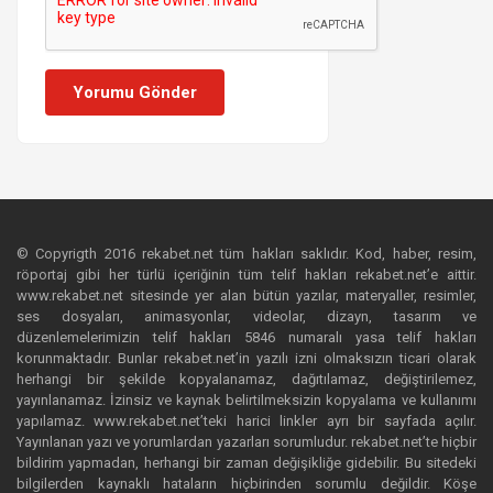
Yorumu Gönder
© Copyrigth 2016 rekabet.net tüm hakları saklıdır. Kod, haber, resim,
röportaj gibi her türlü içeriğinin tüm telif hakları rekabet.net’e aittir.
www.rekabet.net sitesinde yer alan bütün yazılar, materyaller, resimler,
ses dosyaları, animasyonlar, videolar, dizayn, tasarım ve
düzenlemelerimizin telif hakları 5846 numaralı yasa telif hakları
korunmaktadır. Bunlar rekabet.net’in yazılı izni olmaksızın ticari olarak
herhangi bir şekilde kopyalanamaz, dağıtılamaz, değiştirilemez,
yayınlanamaz. İzinsiz ve kaynak belirtilmeksizin kopyalama ve kullanımı
yapılamaz. www.rekabet.net’teki harici linkler ayrı bir sayfada açılır.
Yayınlanan yazı ve yorumlardan yazarları sorumludur. rekabet.net’te hiçbir
bildirim yapmadan, herhangi bir zaman değişikliğe gidebilir. Bu sitedeki
bilgilerden kaynaklı hataların hiçbirinden sorumlu değildir. Köşe