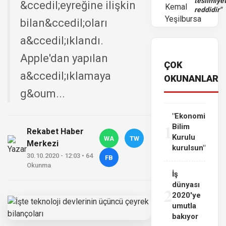
teslimiye
&ccedil;eyreğine ilişkin
reddidir"
bilan&ccedil;oları
a&ccedil;ıklandı.
Apple'dan yapılan
ÇOK
a&ccedil;ıklamaya
OKUNANLAR
g&oum...
"Ekonomi
1
Bilim
Rekabet Haber
Kurulu
WA
TW
Merkezi
kurulsun"
30.10.2020 - 12:03 • 64
FB
Okunma
İş
dünyası
2
2020'ye
umutla
bakıyor