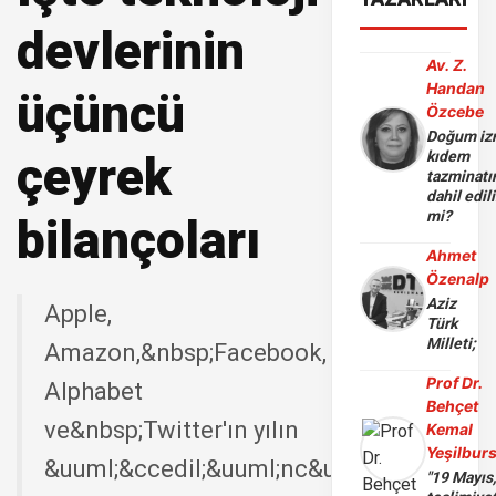
devlerinin
Av. Z.
Handan
üçüncü
Özcebe
Doğum iz
çeyrek
kıdem
tazminatı
dahil edili
mi?
bilançoları
Ahmet
Özenalp
Aziz
Apple,
Türk
Milleti;
Amazon,&nbsp;Facebook,
Prof Dr.
Alphabet
Behçet
ve&nbsp;Twitter'ın yılın
Kemal
Yeşilbur
&uuml;&ccedil;&uuml;nc&uuml;
"19 Mayıs