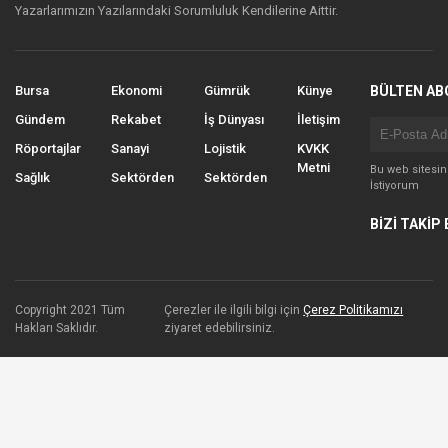
Yazarlarımızın Yazılarındaki Sorumluluk Kendilerine Aittir.
Bursa
Ekonomi
Gümrük
Künye
BÜLTEN AB
Gündem
Rekabet
İş Dünyası
İletişim
Röportajlar
Sanayi
Lojistik
KVKK
Metni
Bu web sitesi
Sağlık
Sektörden
Sektörden
İstiyorum
BİZİ TAKİP 
Copyright 2021 Tüm
Çerezler ile ilgili bilgi için
Çerez Politikamızı
Hakları Saklıdır.
ziyaret edebilirsiniz.