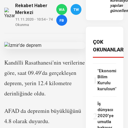
korelasy
Rekabet Haber
yapılan
WA
TW
güncelle
Merkezi
11.11.2020 - 10:54 • 74
FB
Okunma
ÇOK
OKUNANLAR
Kandilli Rasathanesi'nin verilerine
"Ekonomi
göre, saat 09.49'da gerçekleşen
1
Bilim
deprem, yerin 12.4 kilometre
Kurulu
kurulsun"
derinliğinde oldu.
İş
AFAD da depremin büyüklüğünü
dünyası
2
2020'ye
4.8 olarak duyurdu.
umutla
bakıyor