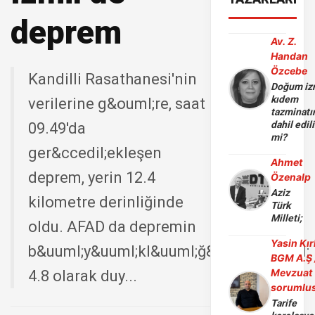
deprem
Av. Z.
Handan
Özcebe
Kandilli Rasathanesi'nin
Doğum iz
kıdem
verilerine g&ouml;re, saat
tazminatı
dahil edili
09.49'da
mi?
ger&ccedil;ekleşen
Ahmet
deprem, yerin 12.4
Özenalp
Aziz
kilometre derinliğinde
Türk
Milleti;
oldu. AFAD da depremin
Yasin Kır
b&uuml;y&uuml;kl&uuml;ğ&uuml;n&uuml;
BGM A.Ş 
Mevzuat
4.8 olarak duy...
sorumlu
Tarife