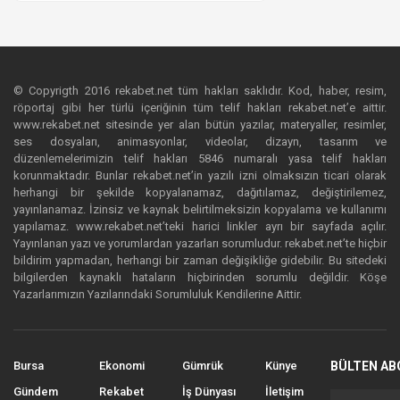
© Copyrigth 2016 rekabet.net tüm hakları saklıdır. Kod, haber, resim,
röportaj gibi her türlü içeriğinin tüm telif hakları rekabet.net’e aittir.
www.rekabet.net sitesinde yer alan bütün yazılar, materyaller, resimler,
ses dosyaları, animasyonlar, videolar, dizayn, tasarım ve
düzenlemelerimizin telif hakları 5846 numaralı yasa telif hakları
korunmaktadır. Bunlar rekabet.net’in yazılı izni olmaksızın ticari olarak
herhangi bir şekilde kopyalanamaz, dağıtılamaz, değiştirilemez,
yayınlanamaz. İzinsiz ve kaynak belirtilmeksizin kopyalama ve kullanımı
yapılamaz. www.rekabet.net’teki harici linkler ayrı bir sayfada açılır.
Yayınlanan yazı ve yorumlardan yazarları sorumludur. rekabet.net’te hiçbir
bildirim yapmadan, herhangi bir zaman değişikliğe gidebilir. Bu sitedeki
bilgilerden kaynaklı hataların hiçbirinden sorumlu değildir. Köşe
Yazarlarımızın Yazılarındaki Sorumluluk Kendilerine Aittir.
Bursa
Ekonomi
Gümrük
Künye
BÜLTEN AB
Gündem
Rekabet
İş Dünyası
İletişim