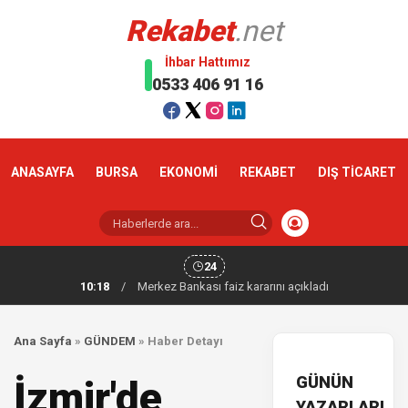
Rekabet
.net
İhbar Hattımız
0533 406 91 16
ANASAYFA
BURSA
EKONOMİ
REKABET
DIŞ TİCARET
24
10:18
/
Merkez Bankası faiz kararını açıkladı
Ana Sayfa
»
GÜNDEM
»
Haber Detayı
GÜNÜN
İzmir'de
YAZARLARI