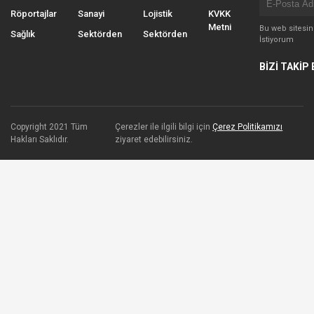
Röportajlar
Sanayi
Lojistik
KVKK
Metni
Bu web sitesi
Sağlık
Sektörden
Sektörden
İstiyorum
BİZİ TAKİP 
Copyright 2021 Tüm
Çerezler ile ilgili bilgi için
Çerez Politikamızı
Hakları Saklıdır.
ziyaret edebilirsiniz.