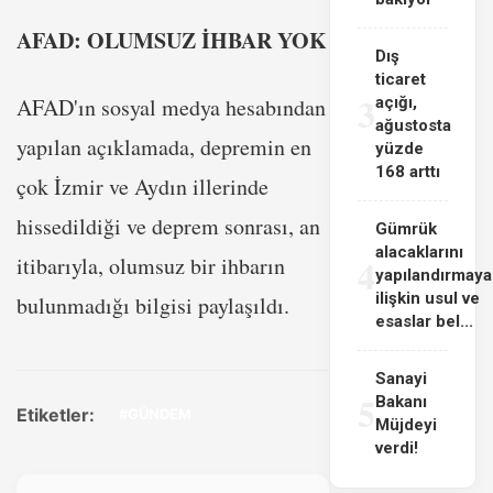
AFAD: OLUMSUZ İHBAR YOK
Dış
ticaret
3
AFAD'ın sosyal medya hesabından
açığı,
ağustosta
yapılan açıklamada, depremin en
yüzde
168 arttı
çok İzmir ve Aydın illerinde
hissedildiği ve deprem sonrası, an
Gümrük
alacaklarını
4
itibarıyla, olumsuz bir ihbarın
yapılandırmaya
ilişkin usul ve
bulunmadığı bilgisi paylaşıldı.
esaslar bel...
Sanayi
5
Bakanı
Etiketler:
#GÜNDEM
Müjdeyi
verdi!