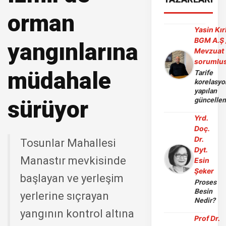
orman
Yasin Kır
BGM A.Ş 
yangınlarına
Mevzuat
sorumlu
müdahale
Tarife
korelasy
yapılan
sürüyor
güncelle
Yrd.
Doç.
Dr.
Tosunlar Mahallesi
Dyt.
Manastır mevkisinde
Esin
Şeker
başlayan ve yerleşim
Proses
Besin
yerlerine sıçrayan
Nedir?
yangının kontrol altına
Prof Dr.