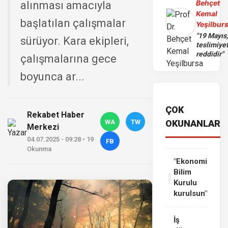
Behçet
alınması amacıyla
Kemal
başlatılan çalışmalar
Yeşilbur
"19 Mayıs
sürüyor. Kara ekipleri,
teslimiye
reddidir"
çalışmalarına gece
boyunca ar...
ÇOK
Rekabet Haber
WA
TW
OKUNANLAR
Merkezi
04.07.2025 - 09:28 • 19
FB
Okunma
"Ekonomi
1
Bilim
Kurulu
kurulsun"
İş