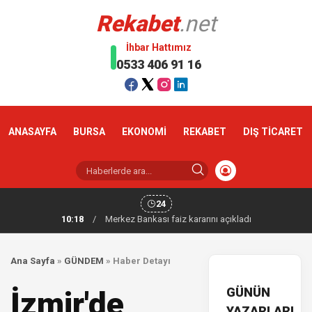
Rekabet
.net
İhbar Hattımız
0533 406 91 16
ANASAYFA
BURSA
EKONOMİ
REKABET
DIŞ TİCARET
24
10:18
/
Merkez Bankası faiz kararını açıkladı
Ana Sayfa
»
GÜNDEM
»
Haber Detayı
GÜNÜN
İzmir'de
YAZARLARI