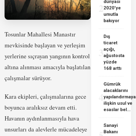
dünyası
2
2020'ye
umutla
bakıyor
Tosunlar Mahallesi Manastır
Dış
ticaret
mevkisinde başlayan ve yerleşim
3
açığı,
yerlerine sıçrayan yangının kontrol
ağustosta
yüzde
altına alınması amacıyla başlatılan
168 arttı
çalışmalar sürüyor.
Gümrük
alacaklarını
4
Kara ekipleri, çalışmalarına gece
yapılandırmaya
ilişkin usul ve
boyunca aralıksız devam etti.
esaslar bel...
Havanın aydınlanmasıyla hava
Sanayi
unsurları da alevlerle mücadeleye
5
Bakanı