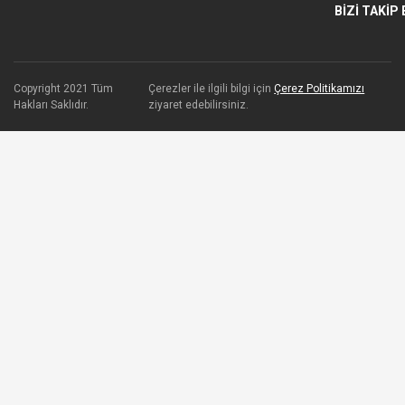
BİZİ TAKİP 
Copyright 2021 Tüm
Çerezler ile ilgili bilgi için
Çerez Politikamızı
Hakları Saklıdır.
ziyaret edebilirsiniz.