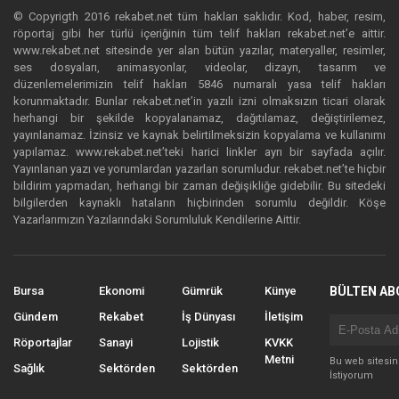
© Copyrigth 2016 rekabet.net tüm hakları saklıdır. Kod, haber, resim,
röportaj gibi her türlü içeriğinin tüm telif hakları rekabet.net’e aittir.
www.rekabet.net sitesinde yer alan bütün yazılar, materyaller, resimler,
ses dosyaları, animasyonlar, videolar, dizayn, tasarım ve
düzenlemelerimizin telif hakları 5846 numaralı yasa telif hakları
korunmaktadır. Bunlar rekabet.net’in yazılı izni olmaksızın ticari olarak
herhangi bir şekilde kopyalanamaz, dağıtılamaz, değiştirilemez,
yayınlanamaz. İzinsiz ve kaynak belirtilmeksizin kopyalama ve kullanımı
yapılamaz. www.rekabet.net’teki harici linkler ayrı bir sayfada açılır.
Yayınlanan yazı ve yorumlardan yazarları sorumludur. rekabet.net’te hiçbir
bildirim yapmadan, herhangi bir zaman değişikliğe gidebilir. Bu sitedeki
bilgilerden kaynaklı hataların hiçbirinden sorumlu değildir. Köşe
Yazarlarımızın Yazılarındaki Sorumluluk Kendilerine Aittir.
Bursa
Ekonomi
Gümrük
Künye
BÜLTEN AB
Gündem
Rekabet
İş Dünyası
İletişim
Röportajlar
Sanayi
Lojistik
KVKK
Metni
Bu web sitesi
Sağlık
Sektörden
Sektörden
İstiyorum