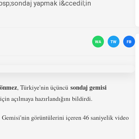
sp;sondaj yapmak i&ccedil;in
WA
TW
FB
Dönmez
sondaj gemisi
, Türkiye'nin üçüncü
çin açılmaya hazırlandığını bildirdi.
Gemisi'nin görüntülerini içeren 46 saniyelik video