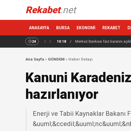
Rekabet
.net
ANASAYFA
BURSA
EKONOMİ
REKABET
D
24
10:18
/
Merkez Bankası faiz kararını açık
Ana Sayfa
»
GÜNDEM
»
Haber Detayı
Kanuni Karadeniz
hazırlanıyor
Enerji ve Tabii Kaynaklar Bakanı 
&uuml;&ccedil;&uuml;nc&uuml;&n