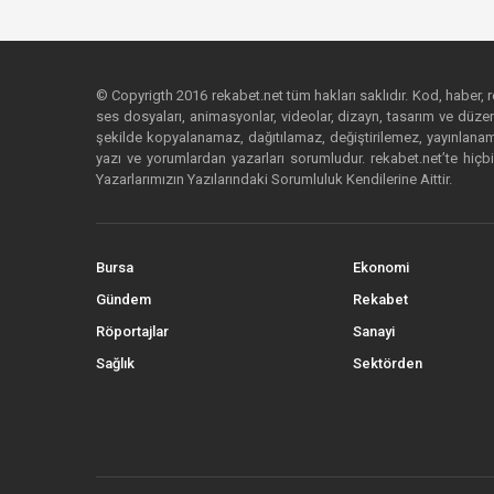
© Copyrigth 2016 rekabet.net tüm hakları saklıdır. Kod, haber, res
ses dosyaları, animasyonlar, videolar, dizayn, tasarım ve düzenl
şekilde kopyalanamaz, dağıtılamaz, değiştirilemez, yayınlanamaz
yazı ve yorumlardan yazarları sorumludur. rekabet.net’te hiçbi
Yazarlarımızın Yazılarındaki Sorumluluk Kendilerine Aittir.
Bursa
Ekonomi
Gündem
Rekabet
Röportajlar
Sanayi
Sağlık
Sektörden