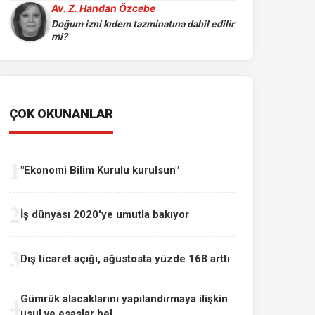
Av. Z. Handan Özcebe
Doğum izni kıdem tazminatına dahil edilir
mi?
ÇOK OKUNANLAR
1
"Ekonomi Bilim Kurulu kurulsun"
2
İş dünyası 2020'ye umutla bakıyor
3
Dış ticaret açığı, ağustosta yüzde 168 arttı
4
Gümrük alacaklarını yapılandırmaya ilişkin
usul ve esaslar bel...