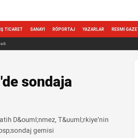
IŞ TİCARET
SANAYİ
RÖPORTAJ
YAZARLAR
RESMİ GAZE
ladı
'de sondaja
Fatih D&ouml;nmez, T&uuml;rkiye'nin
bsp;sondaj gemisi