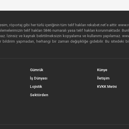
im, röportaj gibi her türlü içeriğinin tüm telif hakları rekabet.net’e aittir. www.r
emelerimizin telif hakları 5846 numaralı yasa telif hakları korunmaktadır. Bunlar
. İzinsiz ve kaynak belirtilmeksizin kopyalama ve kullanımı yapılamaz. www.rek
r bildirim yapmadan, herhangi bir zaman değişikliğe gidebilir. Bu sitedeki bi
Gümrük
Künye
İş Dünyası
İletişim
Lojistik
KVKK Metni
Sektörden