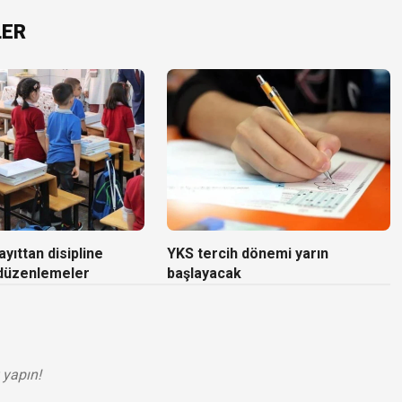
LER
yıttan disipline
YKS tercih dönemi yarın
 düzenlemeler
başlayacak
 yapın!