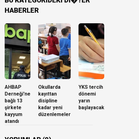
BU KATEGORİDEKİ Dİ�?ER
HABERLER
AHBAP
Okullarda
YKS tercih
Derneği'ne
kayıttan
dönemi
bağlı 13
disipline
yarın
şirkete
kadar yeni
başlayacak
kayyum
düzenlemeler
atandı