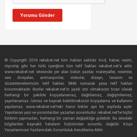
Yorumu Gönder
© Copyrigth 2016 rekabet.net tüm hakları saklıdır. Kod, haber, resim,
röportaj gibi her türlü içeriğinin tüm telif hakları rekabet.net’e aittir.
www.rekabet.net sitesinde yer alan bütün yazılar, materyaller, resimler,
ses dosyaları, animasyonlar, videolar, dizayn, tasarım ve
düzenlemelerimizin telif hakları 5846 numaralı yasa telif hakları
korunmaktadır. Bunlar rekabet.net’in yazılı izni olmaksızın ticari olarak
herhangi bir şekilde kopyalanamaz, dağıtılamaz, değiştirilemez,
yayınlanamaz. İzinsiz ve kaynak belirtilmeksizin kopyalama ve kullanımı
yapılamaz. www.rekabet.net’teki harici linkler ayrı bir sayfada açılır.
Yayınlanan yazı ve yorumlardan yazarları sorumludur. rekabet.net’te hiçbir
bildirim yapmadan, herhangi bir zaman değişikliğe gidebilir. Bu sitedeki
bilgilerden kaynaklı hataların hiçbirinden sorumlu değildir. Köşe
Yazarlarımızın Yazılarındaki Sorumluluk Kendilerine Aittir.