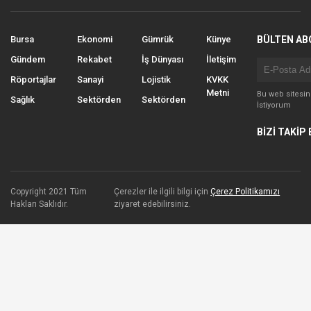
Bursa
Ekonomi
Gümrük
Künye
BÜLTEN AB
Gündem
Rekabet
İş Dünyası
İletişim
Röportajlar
Sanayi
Lojistik
KVKK
Metni
Bu web sitesi
Sağlık
Sektörden
Sektörden
İstiyorum
BİZİ TAKİP 
Copyright 2021 Tüm
Çerezler ile ilgili bilgi için
Çerez Politikamızı
Hakları Saklıdır.
ziyaret edebilirsiniz.