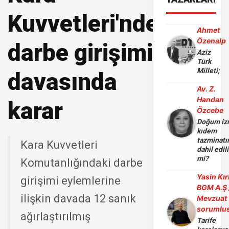
Kuvvetleri'ndeki
Ahmet
Özenalp
darbe girişimi
Aziz
Türk
Milleti;
davasında
Av. Z.
Handan
karar
Özcebe
Doğum iz
kıdem
tazminatı
Kara Kuvvetleri
dahil edili
mi?
Komutanlığındaki darbe
Yasin Kır
girişimi eylemlerine
BGM A.Ş 
ilişkin davada 12 sanık
Mevzuat
sorumlu
ağırlaştırılmış
Tarife