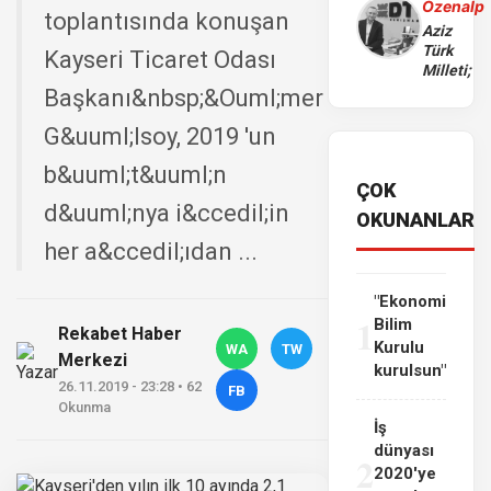
Özenalp
toplantısında konuşan
Aziz
Türk
Kayseri Ticaret Odası
Milleti;
Başkanı&nbsp;&Ouml;mer
G&uuml;lsoy, 2019 'un
b&uuml;t&uuml;n
ÇOK
d&uuml;nya i&ccedil;in
OKUNANLAR
her a&ccedil;ıdan ...
"Ekonomi
1
Bilim
Rekabet Haber
Kurulu
WA
TW
Merkezi
kurulsun"
26.11.2019 - 23:28 • 62
FB
Okunma
İş
dünyası
2
2020'ye