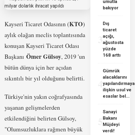
umutla
bakıyor
KTO
Kayseri Ticaret Odasının (
)
Dış
ticaret
aylık olağan meclis toplantısında
3
açığı,
ağustosta
konuşan Kayseri Ticaret Odası
yüzde
Ömer Gülsoy
Başkanı
, 2019 'un
168 arttı
bütün dünya için her açıdan
Gümrük
sıkıntılı bir yıl olduğunu belirtti.
alacaklarını
4
yapılandırmaya
ilişkin usul ve
Türkiye'nin yakın coğrafyasında
esaslar bel...
yaşanan gelişmelerden
Sanayi
etkilendiğini belirten Gülsoy,
5
Bakanı
Müjdeyi
"Olumsuzluklara rağmen büyük
verdi!