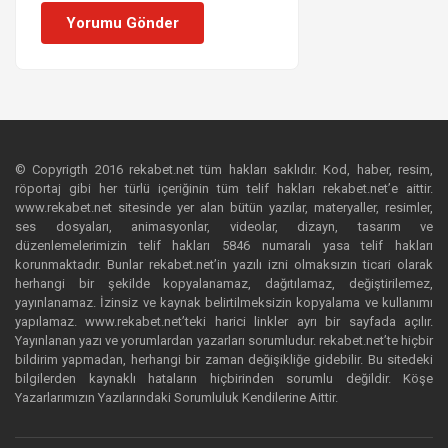
Yorumu Gönder
© Copyrigth 2016 rekabet.net tüm hakları saklıdır. Kod, haber, resim,
röportaj gibi her türlü içeriğinin tüm telif hakları rekabet.net’e aittir.
www.rekabet.net sitesinde yer alan bütün yazılar, materyaller, resimler,
ses dosyaları, animasyonlar, videolar, dizayn, tasarım ve
düzenlemelerimizin telif hakları 5846 numaralı yasa telif hakları
korunmaktadır. Bunlar rekabet.net’in yazılı izni olmaksızın ticari olarak
herhangi bir şekilde kopyalanamaz, dağıtılamaz, değiştirilemez,
yayınlanamaz. İzinsiz ve kaynak belirtilmeksizin kopyalama ve kullanımı
yapılamaz. www.rekabet.net’teki harici linkler ayrı bir sayfada açılır.
Yayınlanan yazı ve yorumlardan yazarları sorumludur. rekabet.net’te hiçbir
bildirim yapmadan, herhangi bir zaman değişikliğe gidebilir. Bu sitedeki
bilgilerden kaynaklı hataların hiçbirinden sorumlu değildir. Köşe
Yazarlarımızın Yazılarındaki Sorumluluk Kendilerine Aittir.