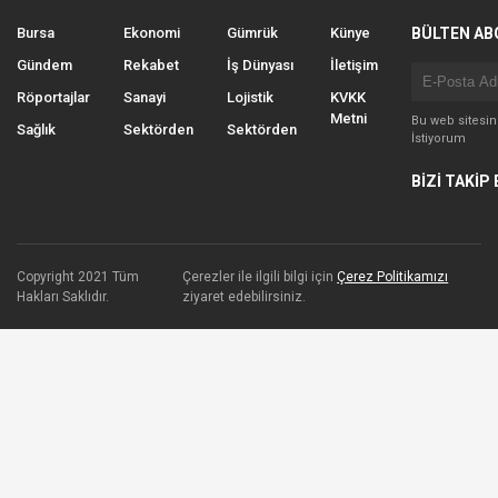
Bursa
Ekonomi
Gümrük
Künye
BÜLTEN AB
Gündem
Rekabet
İş Dünyası
İletişim
Röportajlar
Sanayi
Lojistik
KVKK
Metni
Bu web sitesi
Sağlık
Sektörden
Sektörden
İstiyorum
BİZİ TAKİP 
Copyright 2021 Tüm
Çerezler ile ilgili bilgi için
Çerez Politikamızı
Hakları Saklıdır.
ziyaret edebilirsiniz.