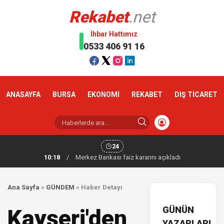
Rekabet
.net
İhbar Hattımız
0533 406 91 16
ANASAYFA
BURSA
EKONOMİ
REKABET
DIŞ TİCARET
24
10:18
/
Merkez Bankası faiz kararını açıkladı
Ana Sayfa
»
GÜNDEM
»
Haber Detayı
GÜNÜN
Kayseri'den
YAZARLARI