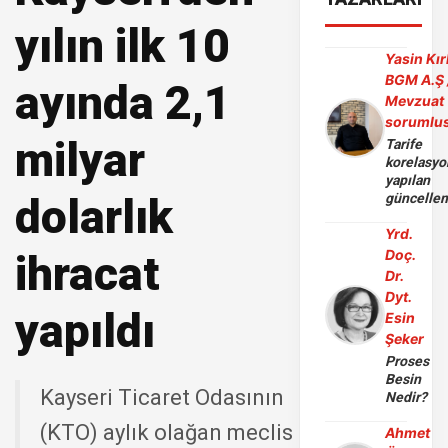
yılın ilk 10
Yasin Kır
BGM A.Ş 
ayında 2,1
Mevzuat
sorumlu
milyar
Tarife
korelasy
yapılan
dolarlık
güncelle
Yrd.
Doç.
ihracat
Dr.
Dyt.
yapıldı
Esin
Şeker
Proses
Besin
Kayseri Ticaret Odasının
Nedir?
(KTO) aylık olağan meclis
Ahmet