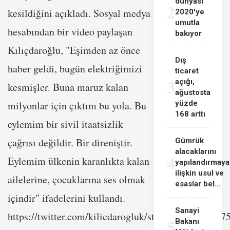
dünyası
2
kesildiğini açıkladı. Sosyal medya
2020'ye
umutla
hesabından bir video paylaşan
bakıyor
Kılıçdaroğlu, "Eşimden az önce
Dış
haber geldi, bugün elektriğimizi
ticaret
3
açığı,
kesmişler. Buna maruz kalan
ağustosta
yüzde
milyonlar için çıktım bu yola. Bu
168 arttı
eylemim bir sivil itaatsizlik
çağrısı değildir. Bir direniştir.
Gümrük
alacaklarını
4
Eylemim ülkenin karanlıkta kalan
yapılandırmaya
ilişkin usul ve
ailelerine, çocuklarına ses olmak
esaslar bel...
içindir" ifadelerini kullandı.
Sanayi
https://twitter.com/kilicdarogluk/status/151707112
5
Bakanı