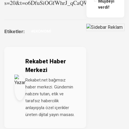
Müjdeyi
s=20&t=o6DfuSiOGfWhrJ_qCaQWnQ
verdi!
Etiketler:
#EKONOMİ
Rekabet Haber
Merkezi
Rekabet.net bağımsız
haber merkezi. Gündemin
nabzını tutan, etik ve
tarafsız habercilik
anlayışıyla özel içerikler
üreten dijital yayın masası.