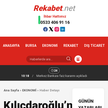
Rekabet
.net
İhbar Hattımız
0533 406 91 16
ANASAYFA
BURSA
EKONOMİ
REKABET
DIŞ TİCARET
24
10:18
/
Merkez Bankası faiz kararını açıkladı
Ana Sayfa
»
EKONOMİ
»
Haber Detayı
GÜNÜN
Kılıçdaroğlu’nun
YAZARLARI