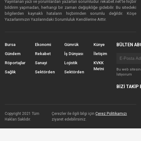
Yayınlanan yazı ve yorumlardan yazarları sorumludur. rekabet.net’te hiçbir
bildirim yapmadan, herhangi bir zaman değişikliğe gidebilir. Bu sitedeki
bilgilerden kaynaklı hataların hiçbirinden sorumlu değildir. Köşe
Yazarlarımızın Yazılarındaki Sorumluluk Kendilerine Aittir.
Bursa
Ekonomi
Gümrük
Künye
BÜLTEN AB
Gündem
Rekabet
İş Dünyası
İletişim
Röportajlar
Sanayi
Lojistik
KVKK
Metni
Bu web sitesi
Sağlık
Sektörden
Sektörden
İstiyorum
BİZİ TAKİP 
Copyright 2021 Tüm
Çerezler ile ilgili bilgi için
Çerez Politikamızı
Hakları Saklıdır.
ziyaret edebilirsiniz.