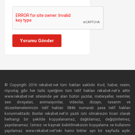
Yorumu Gönder
© Copyrigth 2016 rekabet.net tüm hakları saklıdır. Kod, haber, resim,
röportaj gibi her türlü içeriğinin tüm telif hakları rekabet.net’e aittir.
www.rekabet.net sitesinde yer alan bütün yazılar, materyaller, resimler,
ses dosyaları, animasyonlar, videolar, dizayn, tasarım ve
düzenlemelerimizin telif hakları 5846 numaralı yasa telif hakları
korunmaktadır. Bunlar rekabet.net’in yazılı izni olmaksızın ticari olarak
herhangi bir şekilde kopyalanamaz, dağıtılamaz, değiştirilemez,
yayınlanamaz. İzinsiz ve kaynak belirtilmeksizin kopyalama ve kullanımı
yapılamaz. www.rekabet.net’teki harici linkler ayrı bir sayfada açılır.