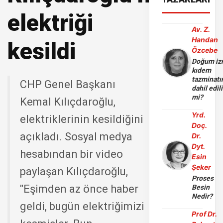
elektriği
Av. Z.
Handan
kesildi
Özcebe
Doğum iz
kıdem
tazminatı
CHP Genel Başkanı
dahil edili
mi?
Kemal Kılıçdaroğlu,
Yrd.
elektriklerinin kesildiğini
Doç.
açıkladı. Sosyal medya
Dr.
Dyt.
hesabından bir video
Esin
Şeker
paylaşan Kılıçdaroğlu,
Proses
"Eşimden az önce haber
Besin
Nedir?
geldi, bugün elektriğimizi
Prof Dr.