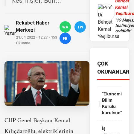
kesmişler. Bun...
Behçet
Kemal
Yeşilbur
"19 Mayıs
Rekabet Haber
teslimiye
WA
TW
Merkezi
reddidir"
21.04.2022 - 12:27 • 153
FB
Okunma
ÇOK
OKUNANLAR
"Ekonomi
1
Bilim
Kurulu
kurulsun"
CHP Genel Başkanı Kemal
İş
Kılıçdaroğlu, elektriklerinin