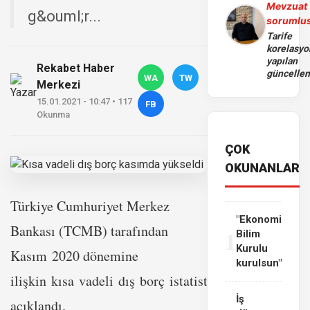
Mevzuat
g&ouml;r...
sorumlu
Tarife
korelasy
yapılan
Rekabet Haber
güncelle
WA
TW
Merkezi
15.01.2021 - 10:47 • 117
FB
Okunma
ÇOK
OKUNANLAR
Türkiye Cumhuriyet Merkez
"Ekonomi
Bankası (TCMB) tarafından
1
Bilim
Kurulu
Kasım 2020 dönemine
kurulsun"
ilişkin kısa vadeli dış borç istatistikleri
İş
açıklandı.