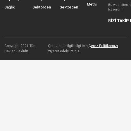
Metni
Bu web sitesi
Sağlık
Sektörden
Sektörden
İstiyorum
BİZİ TAKİP 
Copyright 2021 Tüm
Çerezler ile ilgili bilgi için
Çerez Politikamızı
Hakları Saklıdır.
ziyaret edebilirsiniz.