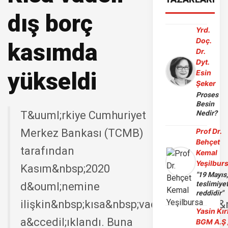
dış borç
Yrd.
Doç.
kasımda
Dr.
Dyt.
yükseldi
Esin
Şeker
Proses
Besin
T&uuml;rkiye Cumhuriyet
Nedir?
Merkez Bankası (TCMB)
Prof Dr.
Behçet
tarafından
Kemal
Yeşilbur
Kasım&nbsp;2020
"19 Mayıs
teslimiye
d&ouml;nemine
reddidir"
ilişkin&nbsp;kısa&nbsp;vadeli&nbsp;dış&n
Yasin Kır
a&ccedil;ıklandı. Buna
BGM A.Ş 