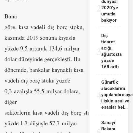
dünyası
2
2020'ye
umutla
Buna
bakıyor
göre, kısa vadeli dış borç stoku,
Dış
kasımda 2019 sonuna kıyasla
ticaret
yüzde 9,5 artarak 134,6 milyar
3
açığı,
ağustosta
dolar düzeyinde gerçekleşti. Bu
yüzde
168 arttı
dönemde, bankalar kaynaklı kısa
vadeli dış borç stoku yüzde
Gümrük
alacaklarını
0,3 azalışla 55,5 milyar dolara,
4
yapılandırmaya
diğer
ilişkin usul ve
esaslar bel...
sektörlerin kısa vadeli dış borç stoku
yüzde 1,7 düşüşle 57,7 milyar
Sanayi
5
Bakanı