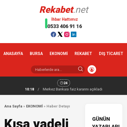
Rekabet
.net
İhbar Hattımız
0533 406 91 16
ANASAYFA
BURSA
EKONOMİ
REKABET
DIŞ TİCARET
24
10:18
/
Merkez Bankası faiz kararını açıkladı
Ana Sayfa
»
EKONOMİ
»
Haber Detayı
GÜNÜN
Kısa vadeli
YAZARLARI