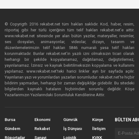
© Copyrigth 2016 rekabet.net tüm hakları saklıdır. Kod, haber, resim,
röportaj gibi her türlü içeriğinin tüm telif hakları rekabet.net’e aittir.
www.rekabet.net sitesinde yer alan bütün yazılar, materyaller, resimler,
ses dosyaları, animasyonlar, videolar, dizayn, tasarım ve
düzenlemelerimizin telif hakları 5846 numaralı yasa telif hakları
korunmaktadır. Bunlar rekabet.net’in yazılı izni olmaksızın ticari olarak
herhangi bir şekilde kopyalanamaz, dağıtılamaz, değiştirilemez,
yayınlanamaz. İzinsiz ve kaynak belirtilmeksizin kopyalama ve kullanımı
yapılamaz. www.rekabet.net’teki harici linkler ayrı bir sayfada açılır.
Yayınlanan yazı ve yorumlardan yazarları sorumludur. rekabet.net’te hiçbir
bildirim yapmadan, herhangi bir zaman değişikliğe gidebilir. Bu sitedeki
bilgilerden kaynaklı hataların hiçbirinden sorumlu değildir. Köşe
Yazarlarımızın Yazılarındaki Sorumluluk Kendilerine Aittir.
Bursa
Ekonomi
Gümrük
Künye
BÜLTEN AB
Gündem
Rekabet
İş Dünyası
İletişim
Röportajlar
Sanayi
Lojistik
KVKK