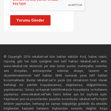
Yorumu Gönder
© Copyrigth 2016 rekabet.net tüm hakları saklıdır. Kod, haber, resim,
röportaj gibi her türlü içeriğinin tüm telif hakları rekabet.net’e aittir.
www.rekabet.net sitesinde yer alan bütün yazılar, materyaller, resimler,
ses dosyaları, animasyonlar, videolar, dizayn, tasarım ve
düzenlemelerimizin telif hakları 5846 numaralı yasa telif hakları
korunmaktadır. Bunlar rekabet.net’in yazılı izni olmaksızın ticari olarak
herhangi bir şekilde kopyalanamaz, dağıtılamaz, değiştirilemez,
yayınlanamaz. İzinsiz ve kaynak belirtilmeksizin kopyalama ve kullanımı
yapılamaz. www.rekabet.net’teki harici linkler ayrı bir sayfada açılır.
Yayınlanan yazı ve yorumlardan yazarları sorumludur. rekabet.net’te hiçbir
bildirim yapmadan, herhangi bir zaman değişikliğe gidebilir. Bu sitedeki
bilgilerden kaynaklı hataların hiçbirinden sorumlu değildir. Köşe