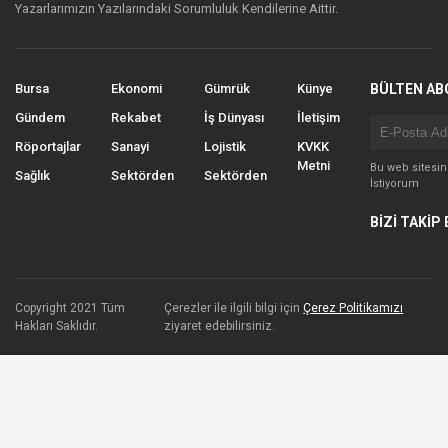
Yazarlarımızın Yazılarındaki Sorumluluk Kendilerine Aittir.
Bursa
Ekonomi
Gümrük
Künye
BÜLTEN AB
Gündem
Rekabet
İş Dünyası
İletişim
Röportajlar
Sanayi
Lojistik
KVKK
Metni
Bu web sitesi
Sağlık
Sektörden
Sektörden
İstiyorum
BİZİ TAKİP 
Copyright 2021 Tüm
Çerezler ile ilgili bilgi için
Çerez Politikamızı
Hakları Saklıdır.
ziyaret edebilirsiniz.