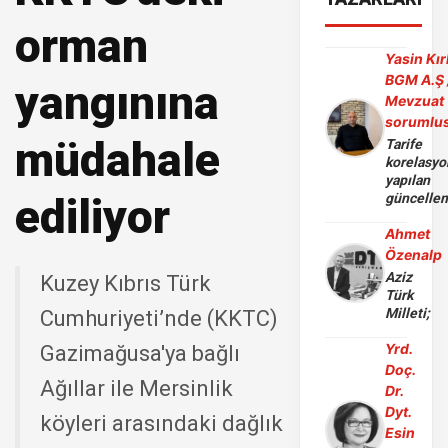
orman
Yasin Kır
BGM A.Ş 
yangınına
Mevzuat
sorumlu
müdahale
Tarife
korelasy
yapılan
ediliyor
güncelle
Ahmet
Özenalp
Aziz
Kuzey Kıbrıs Türk
Türk
Milleti;
Cumhuriyeti’nde (KKTC)
Yrd.
Gazimağusa'ya bağlı
Doç.
Ağıllar ile Mersinlik
Dr.
Dyt.
köyleri arasındaki dağlık
Esin