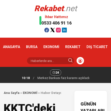
Rekabet
.net
İhbar Hattımız
0533 406 91 16
ANASAYFA
BURSA
EKONOMİ
REKABET
DIŞ TİCARET
24
10:18
/
Merkez Bankası faiz kararını açıkladı
Ana Sayfa
»
EKONOMİ
»
Haber Detayı
GÜNÜN
KKTC'deki
YAZARLARI