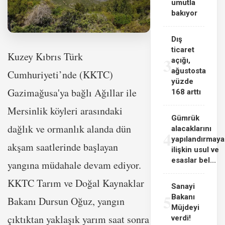
umutla
bakıyor
Dış
ticaret
Kuzey Kıbrıs Türk
3
açığı,
ağustosta
Cumhuriyeti’nde (KKTC)
yüzde
Gazimağusa'ya bağlı Ağıllar ile
168 arttı
Mersinlik köyleri arasındaki
Gümrük
dağlık ve ormanlık alanda dün
alacaklarını
4
yapılandırmaya
akşam saatlerinde başlayan
ilişkin usul ve
esaslar bel...
yangına müdahale devam ediyor.
KKTC Tarım ve Doğal Kaynaklar
Sanayi
5
Bakanı
Bakanı Dursun Oğuz, yangın
Müjdeyi
çıktıktan yaklaşık yarım saat sonra
verdi!