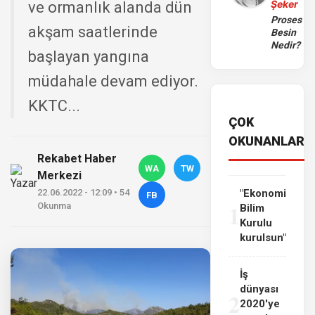
Şeker
ve ormanlık alanda dün
Proses
akşam saatlerinde
Besin
Nedir?
başlayan yangına
müdahale devam ediyor.
KKTC...
ÇOK
OKUNANLAR
Rekabet Haber
WA
TW
Merkezi
22.06.2022 - 12:09 • 54
"Ekonomi
FB
1
Okunma
Bilim
Kurulu
kurulsun"
İş
dünyası
2
2020'ye