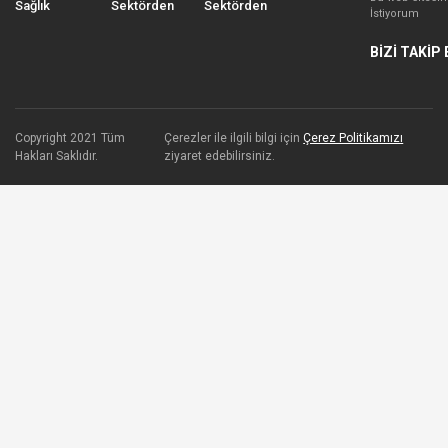
Sağlık
Sektörden
Sektörden
İstiyorum
BİZİ TAKİP 
Copyright 2021 Tüm
Çerezler ile ilgili bilgi için
Çerez Politikamızı
Hakları Saklıdır.
ziyaret edebilirsiniz.