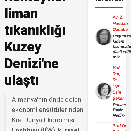
liman
Av. Z.
Handan
tıkanıklığı
Özcebe
Doğum iz
Kuzey
kıdem
tazminatı
dahil edili
mi?
Denizi'ne
Yrd.
Doç.
ulaştı
Dr.
Dyt.
Esin
Şeker
Almanya'nın önde gelen
Proses
ekonomi enstitülerinden
Besin
Nedir?
Kiel Dünya Ekonomisi
Prof Dr.
Enstitüsü (IfW), küresel