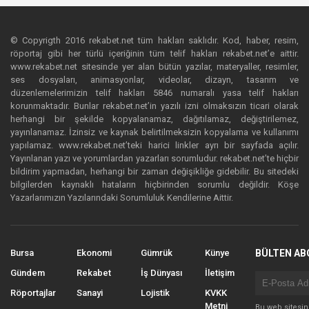
© Copyrigth 2016 rekabet.net tüm hakları saklıdır. Kod, haber, resim,
röportaj gibi her türlü içeriğinin tüm telif hakları rekabet.net’e aittir.
www.rekabet.net sitesinde yer alan bütün yazılar, materyaller, resimler,
ses dosyaları, animasyonlar, videolar, dizayn, tasarım ve
düzenlemelerimizin telif hakları 5846 numaralı yasa telif hakları
korunmaktadır. Bunlar rekabet.net’in yazılı izni olmaksızın ticari olarak
herhangi bir şekilde kopyalanamaz, dağıtılamaz, değiştirilemez,
yayınlanamaz. İzinsiz ve kaynak belirtilmeksizin kopyalama ve kullanımı
yapılamaz. www.rekabet.net’teki harici linkler ayrı bir sayfada açılır.
Yayınlanan yazı ve yorumlardan yazarları sorumludur. rekabet.net’te hiçbir
bildirim yapmadan, herhangi bir zaman değişikliğe gidebilir. Bu sitedeki
bilgilerden kaynaklı hataların hiçbirinden sorumlu değildir. Köşe
Yazarlarımızın Yazılarındaki Sorumluluk Kendilerine Aittir.
Bursa
Ekonomi
Gümrük
Künye
BÜLTEN AB
Gündem
Rekabet
İş Dünyası
İletişim
Röportajlar
Sanayi
Lojistik
KVKK
Metni
Bu web sitesi