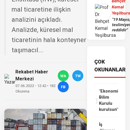
Behçet
Kemal
mal ticaretine ilişkin
Yeşilbur
analizini açıkladı.
"19 Mayıs
teslimiye
Analizde, küresel mal
reddidir"
ticaretinin hala konteyner
taşımacıl...
ÇOK
OKUNANLAR
Rekabet Haber
WA
TW
Merkezi
07.06.2022 - 12:42 • 182
FB
"Ekonomi
Okunma
1
Bilim
Kurulu
kurulsun"
İş