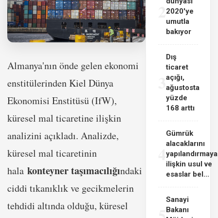
dünyası
2
2020'ye
umutla
bakıyor
Dış
Almanya'nın önde gelen ekonomi
ticaret
3
açığı,
enstitülerinden Kiel Dünya
ağustosta
yüzde
Ekonomisi Enstitüsü (IfW),
168 arttı
küresel mal ticaretine ilişkin
analizini açıkladı. Analizde,
Gümrük
alacaklarını
4
küresel mal ticaretinin
yapılandırmaya
ilişkin usul ve
konteyner taşımacılığı
hala
ndaki
esaslar bel...
ciddi tıkanıklık ve gecikmelerin
Sanayi
tehdidi altında olduğu, küresel
5
Bakanı