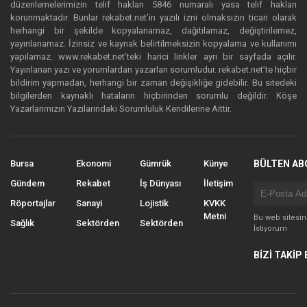
düzenlemelerimizin telif hakları 5846 numaralı yasa telif hakları
korunmaktadır. Bunlar rekabet.net’in yazılı izni olmaksızın ticari olarak
herhangi bir şekilde kopyalanamaz, dağıtılamaz, değiştirilemez,
yayınlanamaz. İzinsiz ve kaynak belirtilmeksizin kopyalama ve kullanımı
yapılamaz. www.rekabet.net’teki harici linkler ayrı bir sayfada açılır.
Yayınlanan yazı ve yorumlardan yazarları sorumludur. rekabet.net’te hiçbir
bildirim yapmadan, herhangi bir zaman değişikliğe gidebilir. Bu sitedeki
bilgilerden kaynaklı hataların hiçbirinden sorumlu değildir. Köşe
Yazarlarımızın Yazılarındaki Sorumluluk Kendilerine Aittir.
Bursa
Ekonomi
Gümrük
Künye
BÜLTEN AB
Gündem
Rekabet
İş Dünyası
İletişim
Röportajlar
Sanayi
Lojistik
KVKK
Metni
Bu web sitesi
Sağlık
Sektörden
Sektörden
İstiyorum
BİZİ TAKİP 