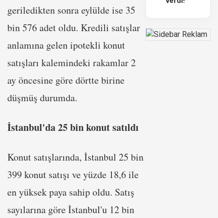
verdi!
geriledikten sonra eylülde ise 35
bin 576 adet oldu. Kredili satışlar
anlamına gelen ipotekli konut
satışları kalemindeki rakamlar 2
ay öncesine göre dörtte birine
düşmüş durumda.
İstanbul'da 25 bin konut satıldı
Konut satışlarında, İstanbul 25 bin
399 konut satışı ve yüzde 18,6 ile
en yüksek paya sahip oldu. Satış
sayılarına göre İstanbul'u 12 bin