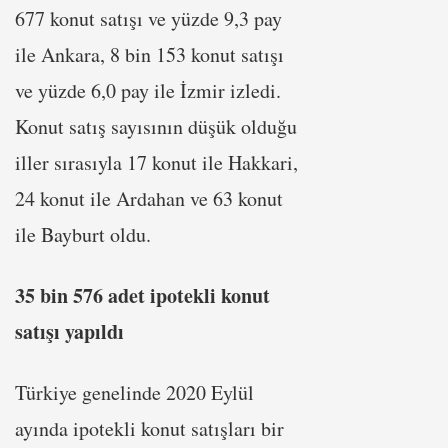
677 konut satışı ve yüzde 9,3 pay
ile Ankara, 8 bin 153 konut satışı
ve yüzde 6,0 pay ile İzmir izledi.
Konut satış sayısının düşük olduğu
iller sırasıyla 17 konut ile Hakkari,
24 konut ile Ardahan ve 63 konut
ile Bayburt oldu.
35 bin 576 adet ipotekli konut
satışı yapıldı
Türkiye genelinde 2020 Eylül
ayında ipotekli konut satışları bir