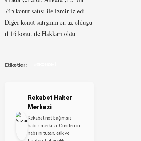
745 konut satışı ile İzmir izledi.
Diğer konut satışının en az olduğu
il 16 konut ile Hakkari oldu.
Etiketler:
#EKONOMİ
Rekabet Haber
Merkezi
Rekabet.net bağımsız
haber merkezi. Gündemin
nabzını tutan, etik ve
tarafsız habercilik