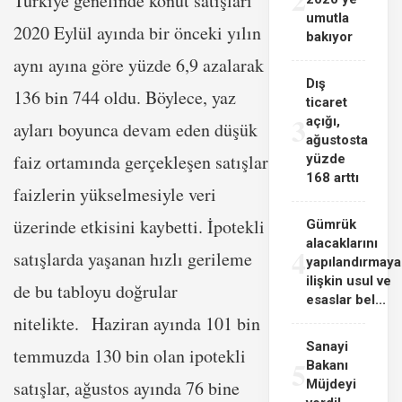
Türkiye genelinde konut satışları
umutla
2020 Eylül ayında bir önceki yılın
bakıyor
aynı ayına göre yüzde 6,9 azalarak
Dış
136 bin 744 oldu. Böylece, yaz
ticaret
3
açığı,
ayları boyunca devam eden düşük
ağustosta
faiz ortamında gerçekleşen satışlar
yüzde
168 arttı
faizlerin yükselmesiyle veri
üzerinde etkisini kaybetti. İpotekli
Gümrük
alacaklarını
4
satışlarda yaşanan hızlı gerileme
yapılandırmaya
ilişkin usul ve
de bu tabloyu doğrular
esaslar bel...
nitelikte. Haziran ayında 101 bin
Sanayi
temmuzda 130 bin olan ipotekli
5
Bakanı
satışlar, ağustos ayında 76 bine
Müjdeyi