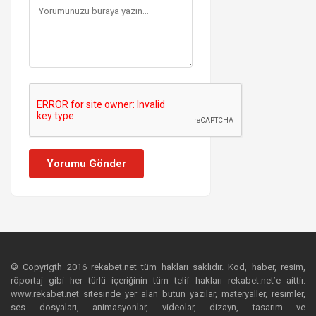
Yorumu Gönder
© Copyrigth 2016 rekabet.net tüm hakları saklıdır. Kod, haber, resim,
röportaj gibi her türlü içeriğinin tüm telif hakları rekabet.net’e aittir.
www.rekabet.net sitesinde yer alan bütün yazılar, materyaller, resimler,
ses dosyaları, animasyonlar, videolar, dizayn, tasarım ve