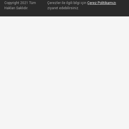
Copyright 2021 Tüm
Çerezler ile ilgili bilgi için
Çerez Politikamızı
Hakları Saklıdır.
ziyaret edebilirsiniz.