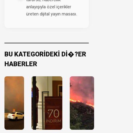
anlayışıyla özel içerikler
üreten dijital yayın masası.
BU KATEGORİDEKİ Dİ�?ER
HABERLER