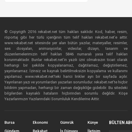
© Copyrigth 2016 rekabet.net tüm hakları saklıdır. Kod, haber, resim,
röportaj gibi her türlü içeriğinin tüm telif hakları rekabet.net’e aittir.
www.rekabet.net sitesinde yer alan bütün yazılar, materyaller, resimler,
ses dosyaları, animasyonlar, videolar, dizayn, tasarım ve
düzenlemelerimizin telif hakları 5846 numaralı yasa telif hakları
korunmaktadır. Bunlar rekabet.net’in yazılı izni olmaksızın ticari olarak
herhangi bir şekilde kopyalanamaz, dağıtılamaz, değiştirilemez,
yayınlanamaz. İzinsiz ve kaynak belirtilmeksizin kopyalama ve kullanımı
yapılamaz. www.rekabet.net’teki harici linkler ayrı bir sayfada açılır.
Yayınlanan yazı ve yorumlardan yazarları sorumludur. rekabet.net’te hiçbir
bildirim yapmadan, herhangi bir zaman değişikliğe gidebilir. Bu sitedeki
bilgilerden kaynaklı hataların hiçbirinden sorumlu değildir. Köşe
Yazarlarımızın Yazılarındaki Sorumluluk Kendilerine Aittir.
Bursa
Ekonomi
Gümrük
Künye
BÜLTEN AB
Gündem
Rekabet
İş Dünyası
İletişim