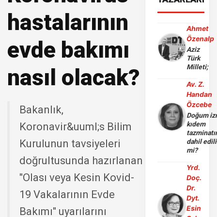
hastalarının
Ahmet
Özenalp
evde bakımı
Aziz
Türk
Milleti;
nasıl olacak?
Av. Z.
Handan
Özcebe
Bakanlık,
Doğum iz
kıdem
Koronavir&uuml;s Bilim
tazminatı
Kurulunun tavsiyeleri
dahil edili
mi?
doğrultusunda hazırlanan
Yrd.
"Olası veya Kesin Kovid-
Doç.
Dr.
19 Vakalarının Evde
Dyt.
Esin
Bakımı" uyarılarını