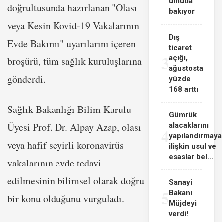
umutla
doğrultusunda hazırlanan "Olası
bakıyor
veya Kesin Kovid-19 Vakalarının
Dış
Evde Bakımı" uyarılarını içeren
ticaret
3
açığı,
broşürü, tüm sağlık kuruluşlarına
ağustosta
gönderdi.
yüzde
168 arttı
Sağlık Bakanlığı Bilim Kurulu
Gümrük
Üyesi Prof. Dr. Alpay Azap, olası
alacaklarını
4
yapılandırmaya
veya hafif seyirli koronavirüs
ilişkin usul ve
esaslar bel...
vakalarının evde tedavi
edilmesinin bilimsel olarak doğru
Sanayi
5
Bakanı
bir konu olduğunu vurguladı.
Müjdeyi
verdi!