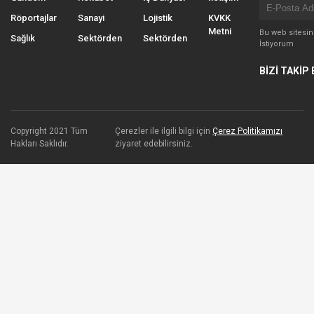
Röportajlar
Sanayi
Lojistik
KVKK
Metni
Bu web sitesi
Sağlık
Sektörden
Sektörden
İstiyorum
BİZİ TAKİP 
Copyright 2021 Tüm
Çerezler ile ilgili bilgi için
Çerez Politikamızı
Hakları Saklıdır.
ziyaret edebilirsiniz.