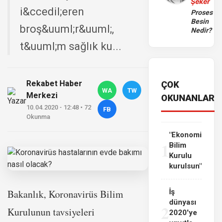
Şeker
i&ccedil;eren
Proses
Besin
broş&uuml;r&uuml;,
Nedir?
t&uuml;m sağlık ku...
Rekabet Haber
ÇOK
WA
TW
Merkezi
OKUNANLAR
10.04.2020 - 12:48 • 72
FB
Okunma
"Ekonomi
1
Bilim
Kurulu
kurulsun"
Bakanlık, Koronavirüs Bilim
İş
dünyası
2
Kurulunun tavsiyeleri
2020'ye