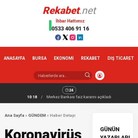
Rekabet
.net
İhbar Hattımız
0533 406 91 16
ANASAYFA
BURSA
EKONOMİ
REKABET
DIŞ TİCARET
24
10:18
/
Merkez Bankası faiz kararını açıkladı
Ana Sayfa
»
GÜNDEM
»
Haber Detayı
GÜNÜN
Koronavirüs
YAZARLARI