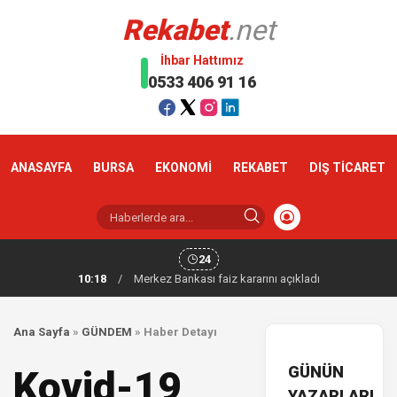
Rekabet
.net
İhbar Hattımız
0533 406 91 16
ANASAYFA
BURSA
EKONOMİ
REKABET
DIŞ TİCARET
24
10:18
/
Merkez Bankası faiz kararını açıkladı
Ana Sayfa
»
GÜNDEM
»
Haber Detayı
GÜNÜN
Kovid-19
YAZARLARI