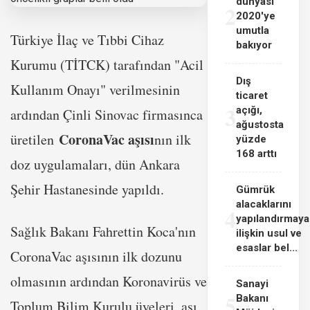
dünyası
2
2020'ye
umutla
Türkiye İlaç ve Tıbbi Cihaz
bakıyor
Kurumu (TİTCK) tarafından "Acil
Dış
Kullanım Onayı" verilmesinin
ticaret
3
açığı,
ardından Çinli Sinovac firmasınca
ağustosta
CoronaVac aşısı
üretilen
nın ilk
yüzde
168 arttı
doz uygulamaları, dün Ankara
Şehir Hastanesinde yapıldı.
Gümrük
alacaklarını
4
yapılandırmaya
Sağlık Bakanı Fahrettin Koca'nın
ilişkin usul ve
esaslar bel...
CoronaVac aşısının ilk dozunu
olmasının ardından Koronavirüs ve
Sanayi
5
Bakanı
Toplum Bilim Kurulu üyeleri, aşı