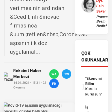
Dyt.
Esin
verilmesinin ardından
Şeker
&Ccedil;inli Sinovac
Proses
Besin
firmasınca
Nedir?
&uuml;retilen&nbsp;CoronaVac
aşısının ilk doz
uygulamal...
ÇOK
OKUNANLAR
Rekabet Haber
WA
TW
Merkezi
"Ekonomi
1
14.01.2021 - 15:31 • 92
Bilim
FB
Okunma
Kurulu
kurulsun"
İş