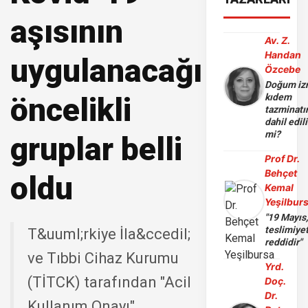
aşısının
Av. Z.
Handan
uygulanacağı
Özcebe
Doğum iz
öncelikli
kıdem
tazminatı
dahil edili
mi?
gruplar belli
Prof Dr.
Behçet
oldu
Kemal
Yeşilbur
"19 Mayıs
teslimiye
T&uuml;rkiye İla&ccedil;
reddidir"
ve Tıbbi Cihaz Kurumu
Yrd.
(TİTCK) tarafından "Acil
Doç.
Dr.
Kullanım Onayı"