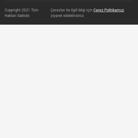
Copyright 2021 Tüm
Çerezler ile ilgili bilgi için
Çerez Politikamızı
Hakları Saklıdır.
ziyaret edebilirsiniz.