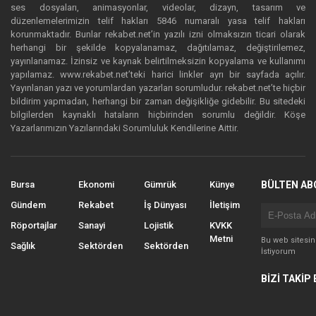
ses dosyaları, animasyonlar, videolar, dizayn, tasarım ve
düzenlemelerimizin telif hakları 5846 numaralı yasa telif hakları
korunmaktadır. Bunlar rekabet.net’in yazılı izni olmaksızın ticari olarak
herhangi bir şekilde kopyalanamaz, dağıtılamaz, değiştirilemez,
yayınlanamaz. İzinsiz ve kaynak belirtilmeksizin kopyalama ve kullanımı
yapılamaz. www.rekabet.net’teki harici linkler ayrı bir sayfada açılır.
Yayınlanan yazı ve yorumlardan yazarları sorumludur. rekabet.net’te hiçbir
bildirim yapmadan, herhangi bir zaman değişikliğe gidebilir. Bu sitedeki
bilgilerden kaynaklı hataların hiçbirinden sorumlu değildir. Köşe
Yazarlarımızın Yazılarındaki Sorumluluk Kendilerine Aittir.
Bursa
Ekonomi
Gümrük
Künye
BÜLTEN AB
Gündem
Rekabet
İş Dünyası
İletişim
Röportajlar
Sanayi
Lojistik
KVKK
Metni
Bu web sitesi
Sağlık
Sektörden
Sektörden
İstiyorum
BİZİ TAKİP 