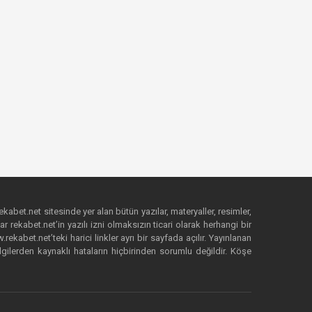
ekabet.net sitesinde yer alan bütün yazılar, materyaller, resimler,
 rekabet.net’in yazılı izni olmaksızın ticari olarak herhangi bir
abet.net’teki harici linkler ayrı bir sayfada açılır. Yayınlanan
lgilerden kaynaklı hataların hiçbirinden sorumlu değildir. Köşe