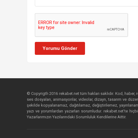
Yorumu Gönder
© Copyrigth 2016 rekabet.net tüm hakları saklıdır. Kod, haber, res
ses dosyaları, animasyonlar, videolar, dizayn, tasarım ve düzenl
şekilde kopyalanamaz, dağıtılamaz, değiştirilemez, yayınlanamaz
yazı ve yorumlardan yazarları sorumludur. rekabet.net’te hiçbi
Yazarlarımızın Yazılarındaki Sorumluluk Kendilerine Aittir.