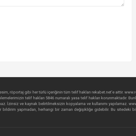
im, röportaj gibi her türlü içeriğinin tüm telif hakları rekabet.net’e aittir. www.r
emelerimizin telif hakları 5846 numaralı yasa telif hakları korunmaktadır. Bunlar
. İzinsiz ve kaynak belirtilmeksizin kopyalama ve kullanımı yapılamaz. www.rek
r bildirim yapmadan, herhangi bir zaman değişikliğe gidebilir. Bu sitedeki bi