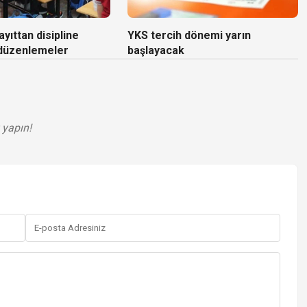
yıttan disipline
YKS tercih dönemi yarın
 düzenlemeler
başlayacak
 yapın!