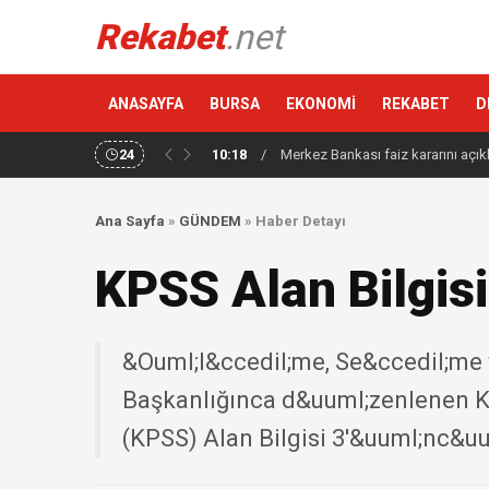
Rekabet
.net
ANASAYFA
BURSA
EKONOMİ
REKABET
D
24
10:18
/
Merkez Bankası faiz kararını açık
Ana Sayfa
»
GÜNDEM
»
Haber Detayı
KPSS Alan Bilgisi
&Ouml;l&ccedil;me, Se&ccedil;me
Başkanlığınca d&uuml;zenlenen K
(KPSS) Alan Bilgisi 3'&uuml;nc&uu