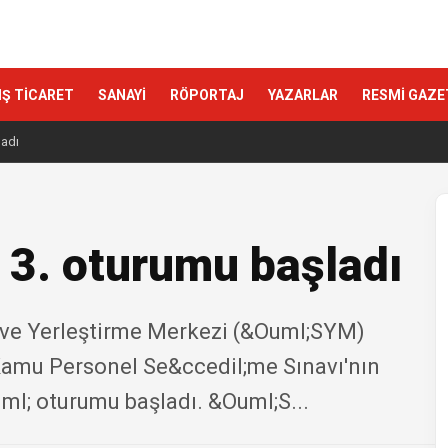
IŞ TİCARET
SANAYİ
RÖPORTAJ
YAZARLAR
RESMİ GAZE
ladı
 3. oturumu başladı
 ve Yerleştirme Merkezi (&Ouml;SYM)
amu Personel Se&ccedil;me Sınavı'nın
ml; oturumu başladı. &Ouml;S...