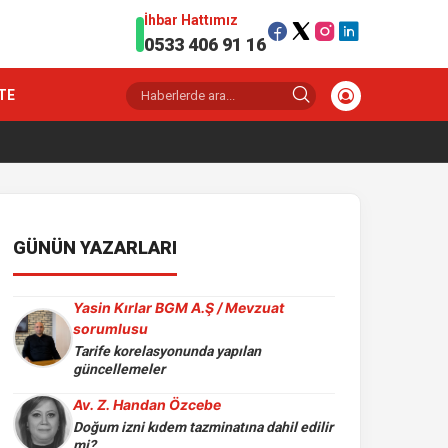
İhbar Hattımız
0533 406 91 16
TE
GÜNÜN YAZARLARI
Yasin Kırlar BGM A.Ş / Mevzuat
sorumlusu
Tarife korelasyonunda yapılan
güncellemeler
Av. Z. Handan Özcebe
Doğum izni kıdem tazminatına dahil edilir
mi?