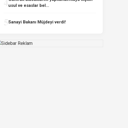
4
usul ve esaslar bel...
5
Sanayi Bakanı Müjdeyi verdi!