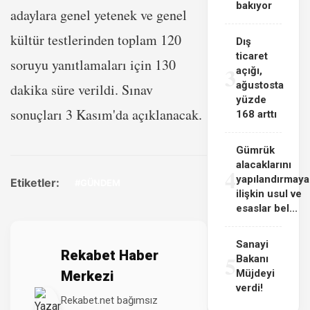
bakıyor
adaylara genel yetenek ve genel
kültür testlerinden toplam 120
Dış
ticaret
soruyu yanıtlamaları için 130
3
açığı,
ağustosta
dakika süre verildi. Sınav
yüzde
sonuçları 3 Kasım'da açıklanacak.
168 arttı
Gümrük
alacaklarını
4
yapılandırmaya
Etiketler:
#GÜNDEM
ilişkin usul ve
esaslar bel...
Sanayi
Rekabet Haber
5
Bakanı
Müjdeyi
Merkezi
verdi!
Rekabet.net bağımsız