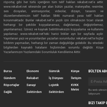
röportaj gibi her türlü içeriğinin tüm telif hakları rekabet.net’e aittir.
www.rekabet.net sitesinde yer alan bütün yazılar, materyaller, resimler,
ses dosyaları, animasyonlar, videolar, dizayn, tasarım ve
düzenlemelerimizin telif hakları 5846 numaralı yasa telif hakları
korunmaktadır. Bunlar rekabet.net’in yazılı izni olmaksızın ticari olarak
herhangi bir şekilde kopyalanamaz, dağıtılamaz, değiştirilemez,
yayınlanamaz. İzinsiz ve kaynak belirtilmeksizin kopyalama ve kullanımı
yapılamaz. www.rekabet.net’teki harici linkler ayrı bir sayfada açılır.
Yayınlanan yazı ve yorumlardan yazarları sorumludur. rekabet.net’te hiçbir
bildirim yapmadan, herhangi bir zaman değişikliğe gidebilir. Bu sitedeki
bilgilerden kaynaklı hataların hiçbirinden sorumlu değildir. Köşe
Yazarlarımızın Yazılarındaki Sorumluluk Kendilerine Aittir.
Bursa
Ekonomi
Gümrük
Künye
BÜLTEN AB
Gündem
Rekabet
İş Dünyası
İletişim
Röportajlar
Sanayi
Lojistik
KVKK
Metni
Bu web sitesi
Sağlık
Sektörden
Sektörden
İstiyorum
BİZİ TAKİP 