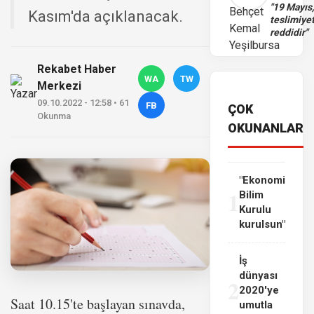
"19 Mayıs
Kasım'da açıklanacak.
teslimiye
reddidir"
Rekabet Haber
WA
TW
Merkezi
09.10.2022 - 12:58 • 61
FB
ÇOK
Okunma
OKUNANLAR
"Ekonomi
1
Bilim
Kurulu
kurulsun"
İş
dünyası
2
2020'ye
Saat 10.15'te başlayan sınavda,
umutla