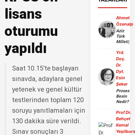
lisans
Ahmet
Özenalp
oturumu
Aziz
Türk
Milleti;
yapıldı
Yrd.
Doç.
Dr.
Saat 10.15'te başlayan
Dyt.
sınavda, adaylara genel
Esin
Şeker
yetenek ve genel kültür
Proses
Besin
testlerinden toplam 120
Nedir?
soruyu yanıtlamaları için
Prof Dr.
Behçet
130 dakika süre verildi.
Kemal
Sınav sonuçları 3
Yeşilbur