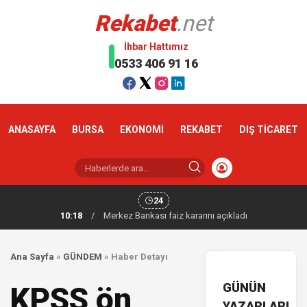
Rekabet
.net
İhbar Hattımız
0533 406 91 16
ANASAYFA
BURSA
EKONOMİ
REKABET
DIŞ TİCARET
24
10:18
/
Merkez Bankası faiz kararını açıkladı
Ana Sayfa
»
GÜNDEM
»
Haber Detayı
GÜNÜN
KPSS ön
YAZARLARI