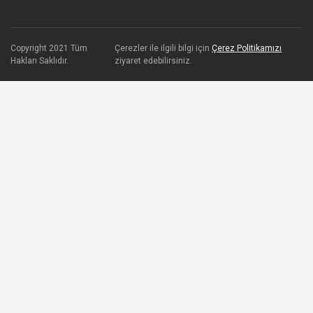
Copyright 2021 Tüm
Çerezler ile ilgili bilgi için
Çerez Politikamızı
Hakları Saklıdır.
ziyaret edebilirsiniz.