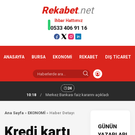
Rekabet
.net
İhbar Hattımız
0533 406 91 16
ANASAYFA
BURSA
EKONOMİ
REKABET
DIŞ TİCARET
24
10:18
/
Merkez Bankası faiz kararını açıkladı
Ana Sayfa
»
EKONOMİ
»
Haber Detayı
GÜNÜN
Kredi kartı
YAZARLARI