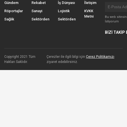
Gündem
Rekabet
İş Dünyası
İletişim
Röportajlar
Sanayi
Lojistik
KVKK
Metni
Bu web sitesi
Sağlık
Sektörden
Sektörden
İstiyorum
BİZİ TAKİP 
Copyright 2021 Tüm
Çerezler ile ilgili bilgi için
Çerez Politikamızı
Hakları Saklıdır.
ziyaret edebilirsiniz.