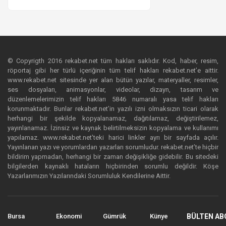
© Copyrigth 2016 rekabet.net tüm hakları saklıdır. Kod, haber, resim,
röportaj gibi her türlü içeriğinin tüm telif hakları rekabet.net’e aittir.
www.rekabet.net sitesinde yer alan bütün yazılar, materyaller, resimler,
ses dosyaları, animasyonlar, videolar, dizayn, tasarım ve
düzenlemelerimizin telif hakları 5846 numaralı yasa telif hakları
korunmaktadır. Bunlar rekabet.net’in yazılı izni olmaksızın ticari olarak
herhangi bir şekilde kopyalanamaz, dağıtılamaz, değiştirilemez,
yayınlanamaz. İzinsiz ve kaynak belirtilmeksizin kopyalama ve kullanımı
yapılamaz. www.rekabet.net’teki harici linkler ayrı bir sayfada açılır.
Yayınlanan yazı ve yorumlardan yazarları sorumludur. rekabet.net’te hiçbir
bildirim yapmadan, herhangi bir zaman değişikliğe gidebilir. Bu sitedeki
bilgilerden kaynaklı hataların hiçbirinden sorumlu değildir. Köşe
Yazarlarımızın Yazılarındaki Sorumluluk Kendilerine Aittir.
Bursa
Ekonomi
Gümrük
Künye
BÜLTEN AB