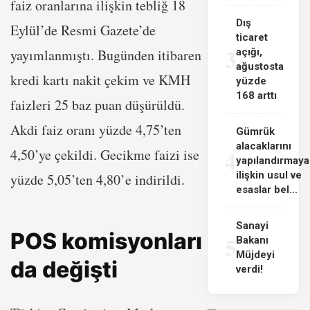
faiz oranlarına ilişkin tebliğ 18
Dış
Eylül’de Resmi Gazete’de
ticaret
3
yayımlanmıştı. Bugünden itibaren
açığı,
ağustosta
kredi kartı nakit çekim ve KMH
yüzde
168 arttı
faizleri 25 baz puan düşürüldü.
Akdi faiz oranı yüzde 4,75’ten
Gümrük
alacaklarını
4
4,50’ye çekildi. Gecikme faizi ise
yapılandırmaya
ilişkin usul ve
yüzde 5,05’ten 4,80’e indirildi.
esaslar bel...
Sanayi
POS komisyonları
5
Bakanı
Müjdeyi
da değişti
verdi!