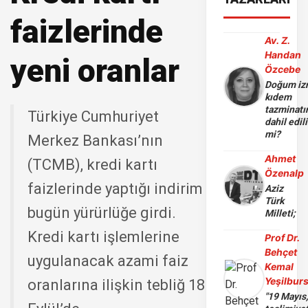
faizlerinde
Av. Z.
Handan
yeni oranlar
Özcebe
Doğum iz
kıdem
tazminatı
Türkiye Cumhuriyet
dahil edili
mi?
Merkez Bankası’nın
Ahmet
(TCMB), kredi kartı
Özenalp
faizlerinde yaptığı indirim
Aziz
Türk
bugün yürürlüğe girdi.
Milleti;
Kredi kartı işlemlerine
Prof Dr.
Behçet
uygulanacak azami faiz
Kemal
Yeşilbur
oranlarına ilişkin tebliğ 18
"19 Mayıs