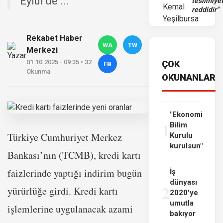
Eylül’de ...
teslimiye
reddidir"
Rekabet Haber
WA
TW
Merkezi
01.10.2025 - 09:35 • 32
ÇOK
FB
Okunma
OKUNANLAR
"Ekonomi
1
Bilim
Türkiye Cumhuriyet Merkez
Kurulu
kurulsun"
Bankası’nın (TCMB), kredi kartı
faizlerinde yaptığı indirim bugün
İş
dünyası
2
yürürlüğe girdi. Kredi kartı
2020'ye
umutla
işlemlerine uygulanacak azami
bakıyor