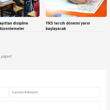
yıttan disipline
YKS tercih dönemi yarın
 düzenlemeler
başlayacak
 yapın!