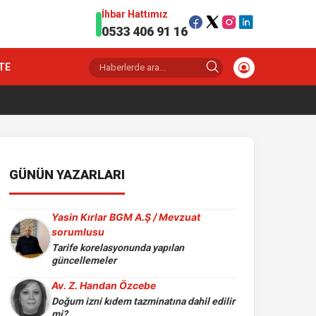
İhbar Hattımız
0533 406 91 16
TE
GÜNÜN YAZARLARI
Yasin Kırlar BGM A.Ş / Mevzuat
sorumlusu
Tarife korelasyonunda yapılan
güncellemeler
Av. Z. Handan Özcebe
Doğum izni kıdem tazminatına dahil edilir
mi?