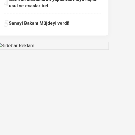
4
usul ve esaslar bel...
5
Sanayi Bakanı Müjdeyi verdi!