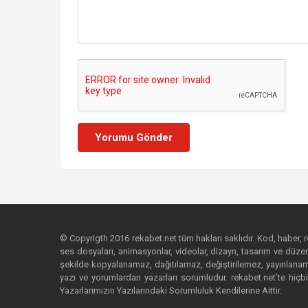
Yorumu Gönder
© Copyrigth 2016 rekabet.net tüm hakları saklıdır. Kod, haber, res
ses dosyaları, animasyonlar, videolar, dizayn, tasarım ve düzenl
şekilde kopyalanamaz, dağıtılamaz, değiştirilemez, yayınlanamaz
yazı ve yorumlardan yazarları sorumludur. rekabet.net’te hiçbi
Yazarlarımızın Yazılarındaki Sorumluluk Kendilerine Aittir.