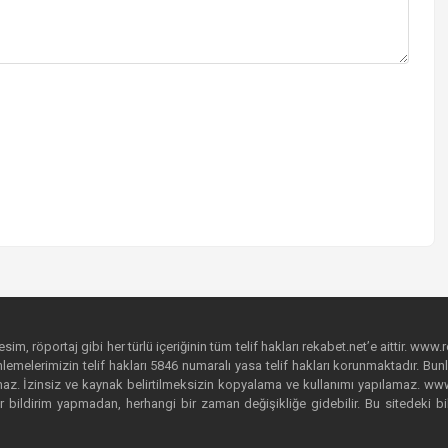
im, röportaj gibi her türlü içeriğinin tüm telif hakları rekabet.net’e aittir. www.r
emelerimizin telif hakları 5846 numaralı yasa telif hakları korunmaktadır. Bunlar
. İzinsiz ve kaynak belirtilmeksizin kopyalama ve kullanımı yapılamaz. www.rek
r bildirim yapmadan, herhangi bir zaman değişikliğe gidebilir. Bu sitedeki bi