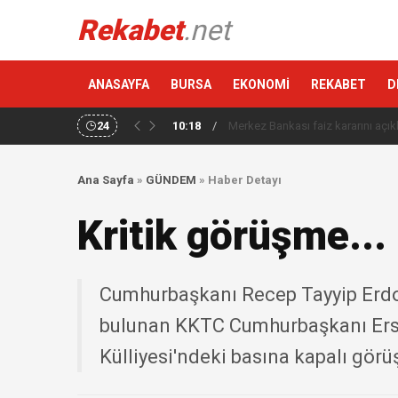
Rekabet
.net
ANASAYFA
BURSA
EKONOMİ
REKABET
D
24
10:18
/
Altın haftaya yükselişle başladı
Ana Sayfa
»
GÜNDEM
»
Haber Detayı
Kritik görüşme...
Cumhurbaşkanı Recep Tayyip Erdoğ
bulunan KKTC Cumhurbaşkanı Ersi
Külliyesi'ndeki basına kapalı görüş