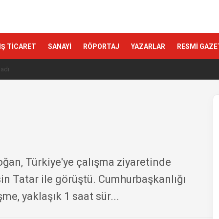
IŞ TİCARET
SANAYİ
RÖPORTAJ
YAZARLAR
RESMİ GAZE
an, Türkiye'ye çalışma ziyaretinde
n Tatar ile görüştü. Cumhurbaşkanlığı
me, yaklaşık 1 saat sür...