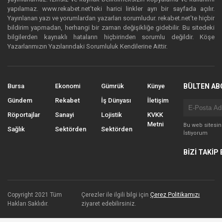
yapılamaz. www.rekabet.net’teki harici linkler ayrı bir sayfada açılır.
Yayınlanan yazı ve yorumlardan yazarları sorumludur. rekabet.net’te hiçbir
bildirim yapmadan, herhangi bir zaman değişikliğe gidebilir. Bu sitedeki
bilgilerden kaynaklı hataların hiçbirinden sorumlu değildir. Köşe
Yazarlarımızın Yazılarındaki Sorumluluk Kendilerine Aittir.
Bursa
Ekonomi
Gümrük
Künye
BÜLTEN AB
Gündem
Rekabet
İş Dünyası
İletişim
Röportajlar
Sanayi
Lojistik
KVKK
Metni
Bu web sitesi
Sağlık
Sektörden
Sektörden
İstiyorum
BİZİ TAKİP 
Copyright 2021 Tüm
Çerezler ile ilgili bilgi için
Çerez Politikamızı
Hakları Saklıdır.
ziyaret edebilirsiniz.