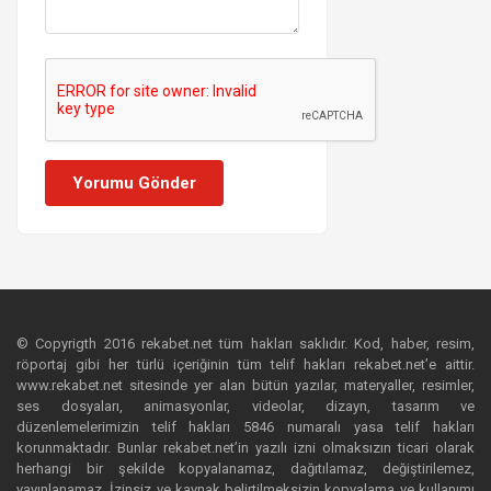
Yorumu Gönder
© Copyrigth 2016 rekabet.net tüm hakları saklıdır. Kod, haber, resim,
röportaj gibi her türlü içeriğinin tüm telif hakları rekabet.net’e aittir.
www.rekabet.net sitesinde yer alan bütün yazılar, materyaller, resimler,
ses dosyaları, animasyonlar, videolar, dizayn, tasarım ve
düzenlemelerimizin telif hakları 5846 numaralı yasa telif hakları
korunmaktadır. Bunlar rekabet.net’in yazılı izni olmaksızın ticari olarak
herhangi bir şekilde kopyalanamaz, dağıtılamaz, değiştirilemez,
yayınlanamaz. İzinsiz ve kaynak belirtilmeksizin kopyalama ve kullanımı