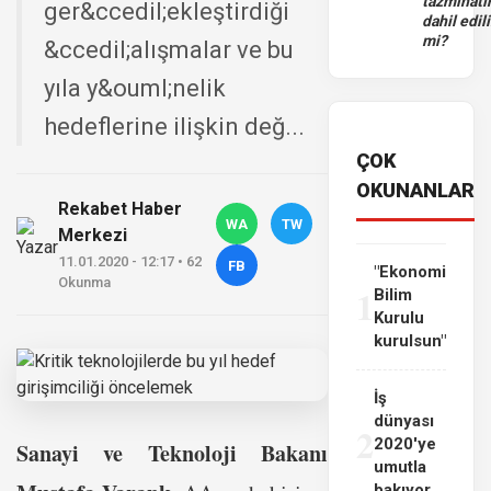
tazminatı
ger&ccedil;ekleştirdiği
dahil edili
mi?
&ccedil;alışmalar ve bu
yıla y&ouml;nelik
hedeflerine ilişkin değ...
ÇOK
OKUNANLAR
Rekabet Haber
WA
TW
Merkezi
11.01.2020 - 12:17 • 62
FB
"Ekonomi
Okunma
1
Bilim
Kurulu
kurulsun"
İş
dünyası
2
2020'ye
Sanayi ve Teknoloji Bakanı
umutla
bakıyor