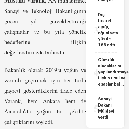
Mustafa Varank,
AA muhabirine,
Sanayi ve Teknoloji Bakanlığının
Dış
geçen yıl gerçekleştirdiği
ticaret
3
açığı,
çalışmalar ve bu yıla yönelik
ağustosta
yüzde
hedeflerine ilişkin
168 arttı
değerlendirmede bulundu.
Gümrük
alacaklarını
4
Bakanlık olarak 2019'u yoğun ve
yapılandırmaya
ilişkin usul ve
verimli geçirmek için her türlü
esaslar bel...
gayreti gösterdiklerini ifade eden
Sanayi
Varank, hem Ankara hem de
5
Bakanı
Anadolu'da yoğun bir şekilde
Müjdeyi
verdi!
çalıştıklarını söyledi.