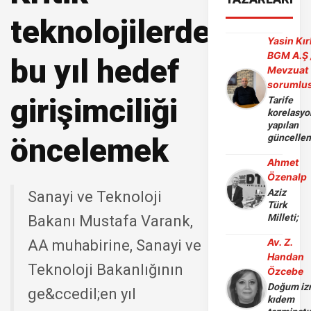
teknolojilerde
Yasin Kır
BGM A.Ş 
bu yıl hedef
Mevzuat
sorumlu
girişimciliği
Tarife
korelasy
yapılan
öncelemek
güncelle
Ahmet
Özenalp
Aziz
Sanayi ve Teknoloji
Türk
Milleti;
Bakanı Mustafa Varank,
Av. Z.
AA muhabirine, Sanayi ve
Handan
Teknoloji Bakanlığının
Özcebe
Doğum iz
ge&ccedil;en yıl
kıdem