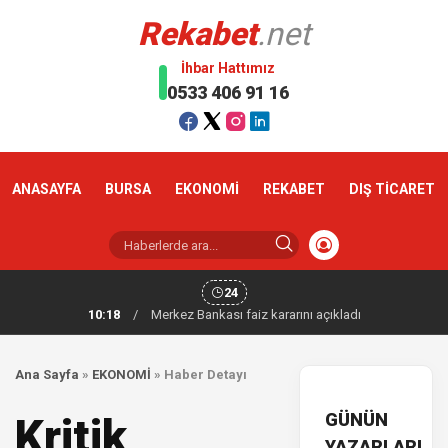
Rekabet
.net
İhbar Hattımız
0533 406 91 16
ANASAYFA
BURSA
EKONOMİ
REKABET
DIŞ TİCARET
24
10:18
/
Merkez Bankası faiz kararını açıkladı
Ana Sayfa
»
EKONOMİ
»
Haber Detayı
GÜNÜN
Kritik
YAZARLARI