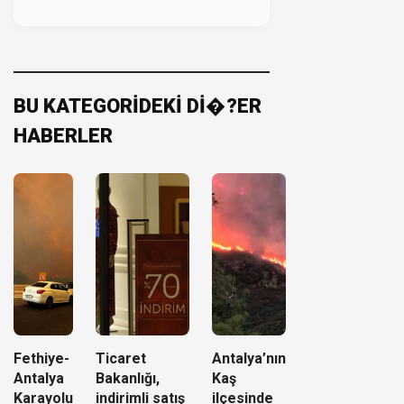
BU KATEGORİDEKİ Dİ�?ER
HABERLER
Fethiye-
Ticaret
Antalya’nın
Antalya
Bakanlığı,
Kaş
Karayolu
indirimli satış
ilçesinde