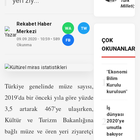
yeri ziy...
Türk
Milleti;
Rekabet Haber
WA
TW
Merkezi
09.09.2020 - 10:59 • 589
ÇOK
FB
Okunma
OKUNANLAR
"Ekonomi
1
Bilim
Türkiye genelinde müze sayısı,
Kurulu
kurulsun"
2019'da bir önceki yıla göre yüzde
3,5 artarak 467'ye ulaşırken,
İş
dünyası
2
Kültür ve Turizm Bakanlığına
2020'ye
umutla
bağlı müze ve ören yeri ziyaretçi
bakıyor