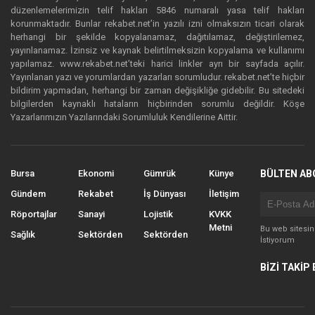
düzenlemelerimizin telif hakları 5846 numaralı yasa telif hakları
korunmaktadır. Bunlar rekabet.net’in yazılı izni olmaksızın ticari olarak
herhangi bir şekilde kopyalanamaz, dağıtılamaz, değiştirilemez,
yayınlanamaz. İzinsiz ve kaynak belirtilmeksizin kopyalama ve kullanımı
yapılamaz. www.rekabet.net’teki harici linkler ayrı bir sayfada açılır.
Yayınlanan yazı ve yorumlardan yazarları sorumludur. rekabet.net’te hiçbir
bildirim yapmadan, herhangi bir zaman değişikliğe gidebilir. Bu sitedeki
bilgilerden kaynaklı hataların hiçbirinden sorumlu değildir. Köşe
Yazarlarımızın Yazılarındaki Sorumluluk Kendilerine Aittir.
Bursa
Ekonomi
Gümrük
Künye
BÜLTEN AB
Gündem
Rekabet
İş Dünyası
İletişim
Röportajlar
Sanayi
Lojistik
KVKK
Metni
Bu web sitesi
Sağlık
Sektörden
Sektörden
İstiyorum
BİZİ TAKİP 