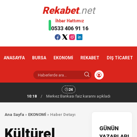
Rekabet
.net
İhbar Hattımız
0533 406 91 16
ANASAYFA
BURSA
EKONOMİ
REKABET
DIŞ TİCARET
24
10:18
/
Merkez Bankası faiz kararını açıkladı
Ana Sayfa
»
EKONOMİ
»
Haber Detayı
GÜNÜN
Kültürel
YAZARLARI