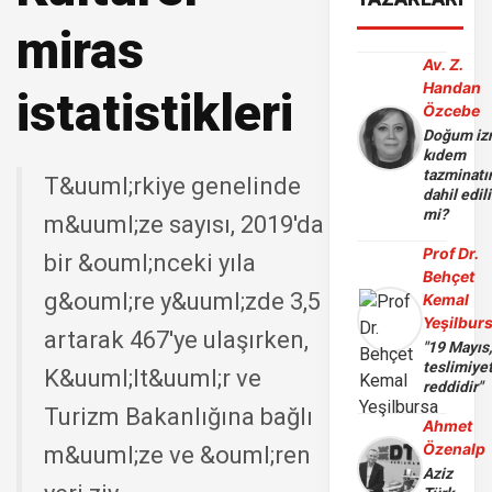
miras
Av. Z.
Handan
istatistikleri
Özcebe
Doğum iz
kıdem
tazminatı
T&uuml;rkiye genelinde
dahil edili
mi?
m&uuml;ze sayısı, 2019'da
Prof Dr.
bir &ouml;nceki yıla
Behçet
g&ouml;re y&uuml;zde 3,5
Kemal
Yeşilbur
artarak 467'ye ulaşırken,
"19 Mayıs
teslimiye
K&uuml;lt&uuml;r ve
reddidir"
Turizm Bakanlığına bağlı
Ahmet
Özenalp
m&uuml;ze ve &ouml;ren
Aziz