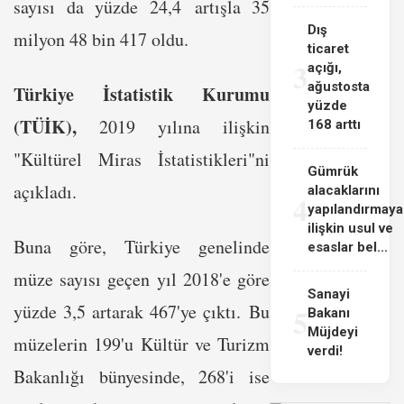
sayısı da yüzde 24,4 artışla 35
Dış
milyon 48 bin 417 oldu.
ticaret
3
açığı,
ağustosta
Türkiye İstatistik Kurumu
yüzde
(TÜİK),
2019 yılına ilişkin
168 arttı
"Kültürel Miras İstatistikleri"ni
Gümrük
açıkladı.
alacaklarını
4
yapılandırmaya
ilişkin usul ve
Buna göre, Türkiye genelinde
esaslar bel...
müze sayısı geçen yıl 2018'e göre
Sanayi
yüzde 3,5 artarak 467'ye çıktı. Bu
5
Bakanı
Müjdeyi
müzelerin 199'u Kültür ve Turizm
verdi!
Bakanlığı bünyesinde, 268'i ise