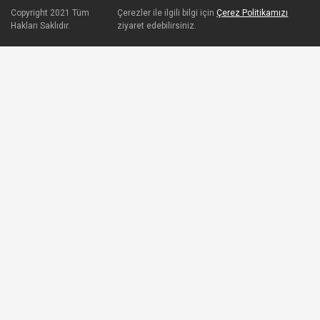
Copyright 2021 Tüm
Çerezler ile ilgili bilgi için
Çerez Politikamızı
Hakları Saklıdır.
ziyaret edebilirsiniz.