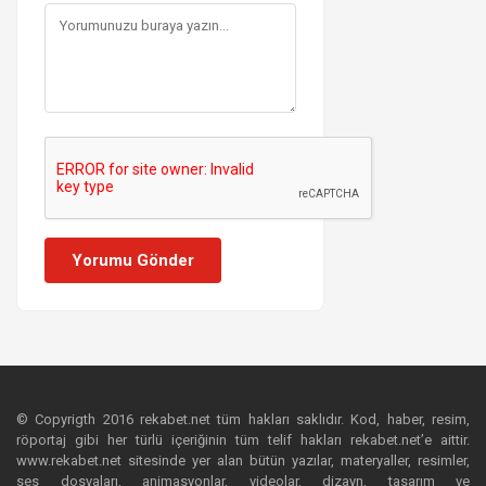
Yorumu Gönder
© Copyrigth 2016 rekabet.net tüm hakları saklıdır. Kod, haber, resim,
röportaj gibi her türlü içeriğinin tüm telif hakları rekabet.net’e aittir.
www.rekabet.net sitesinde yer alan bütün yazılar, materyaller, resimler,
ses dosyaları, animasyonlar, videolar, dizayn, tasarım ve