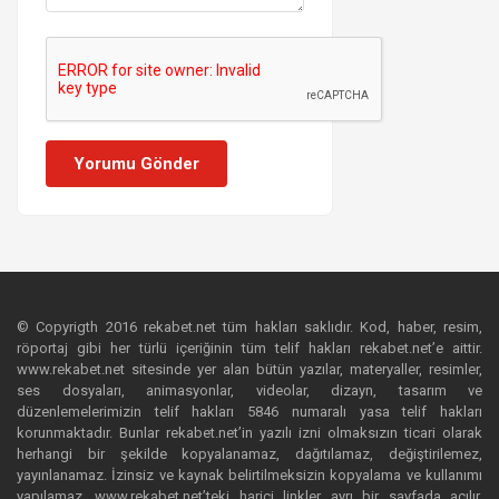
Yorumu Gönder
© Copyrigth 2016 rekabet.net tüm hakları saklıdır. Kod, haber, resim,
röportaj gibi her türlü içeriğinin tüm telif hakları rekabet.net’e aittir.
www.rekabet.net sitesinde yer alan bütün yazılar, materyaller, resimler,
ses dosyaları, animasyonlar, videolar, dizayn, tasarım ve
düzenlemelerimizin telif hakları 5846 numaralı yasa telif hakları
korunmaktadır. Bunlar rekabet.net’in yazılı izni olmaksızın ticari olarak
herhangi bir şekilde kopyalanamaz, dağıtılamaz, değiştirilemez,
yayınlanamaz. İzinsiz ve kaynak belirtilmeksizin kopyalama ve kullanımı
yapılamaz. www.rekabet.net’teki harici linkler ayrı bir sayfada açılır.