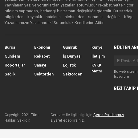
Yayınlanan yazı ve yorumlardan yazarları sorumludur. rekabet.net’te hiçbir
bildirim yapmadan, herhangi bir zaman değişikliğe gidebilir. Bu sitedeki
bilgilerden kaynaklı hataların hiçbirinden sorumlu değildir. Köşe
Yazarlarımızın Yazılarındaki Sorumluluk Kendilerine Aittir.
Bursa
Ekonomi
Gümrük
Künye
BÜLTEN AB
Gündem
Rekabet
İş Dünyası
İletişim
Röportajlar
Sanayi
Lojistik
KVKK
Metni
Bu web sitesi
Sağlık
Sektörden
Sektörden
İstiyorum
BİZİ TAKİP 
Copyright 2021 Tüm
Çerezler ile ilgili bilgi için
Çerez Politikamızı
Hakları Saklıdır.
ziyaret edebilirsiniz.