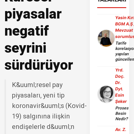
piyasalar
Yasin Kır
BGM A.Ş 
negatif
Mevzuat
sorumlu
seyrini
Tarife
korelasy
yapılan
sürdürüyor
güncelle
Yrd.
Doç.
Dr.
K&uuml;resel pay
Dyt.
piyasaları, yeni tip
Esin
Şeker
koronavir&uuml;s (Kovid-
Proses
Besin
19) salgınına ilişkin
Nedir?
endişelerle d&uuml;n
Av. Z.