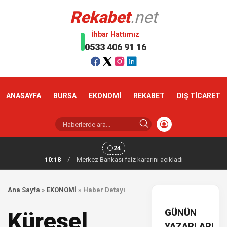
Rekabet
.net
İhbar Hattımız
0533 406 91 16
ANASAYFA
BURSA
EKONOMİ
REKABET
DIŞ TİCARET
24
10:18
/
Merkez Bankası faiz kararını açıkladı
Ana Sayfa
»
EKONOMİ
»
Haber Detayı
GÜNÜN
Küresel
YAZARLARI