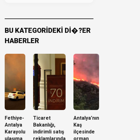
BU KATEGORİDEKİ Dİ�?ER
HABERLER
Fethiye-
Ticaret
Antalya’nın
Antalya
Bakanlığı,
Kaş
Karayolu
indirimli satış
ilçesinde
ulaşıma
reklamlarında
orman