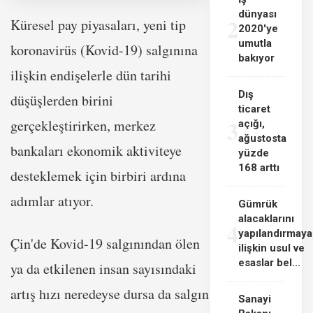
dünyası
2
Küresel pay piyasaları, yeni tip
2020'ye
umutla
koronavirüs (Kovid-19) salgınına
bakıyor
ilişkin endişelerle dün tarihi
Dış
düşüşlerden birini
ticaret
3
gerçekleştirirken, merkez
açığı,
ağustosta
bankaları ekonomik aktiviteye
yüzde
168 arttı
desteklemek için birbiri ardına
adımlar atıyor.
Gümrük
alacaklarını
4
yapılandırmaya
Çin'de Kovid-19 salgınından ölen
ilişkin usul ve
esaslar bel...
ya da etkilenen insan sayısındaki
artış hızı neredeyse dursa da salgın
Sanayi