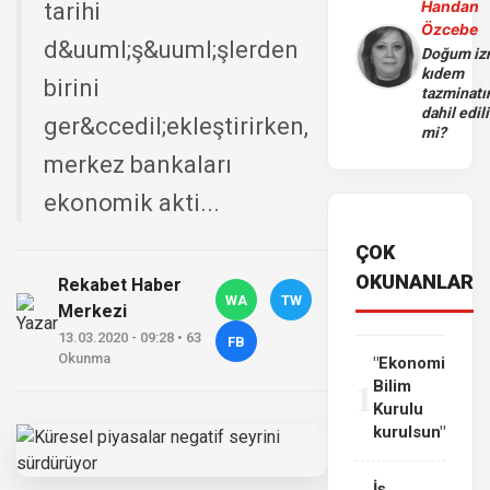
Handan
tarihi
Özcebe
d&uuml;ş&uuml;şlerden
Doğum iz
kıdem
birini
tazminatı
dahil edili
ger&ccedil;ekleştirirken,
mi?
merkez bankaları
ekonomik akti...
ÇOK
OKUNANLAR
Rekabet Haber
WA
TW
Merkezi
13.03.2020 - 09:28 • 63
FB
Okunma
"Ekonomi
1
Bilim
Kurulu
kurulsun"
İş