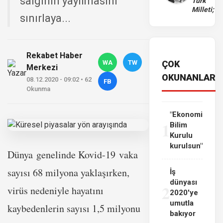
salgının yayılmasını
Türk
Milleti;
sınırlaya...
Rekabet Haber
WA
TW
ÇOK
Merkezi
OKUNANLAR
08.12.2020 - 09:02 • 62
FB
Okunma
"Ekonomi
1
Bilim
Kurulu
kurulsun"
Dünya genelinde Kovid-19 vaka
sayısı 68 milyona yaklaşırken,
İş
dünyası
2
virüs nedeniyle hayatını
2020'ye
umutla
kaybedenlerin sayısı 1,5 milyonu
bakıyor