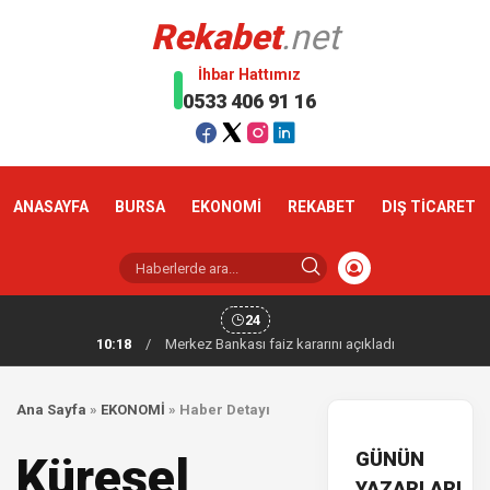
Rekabet
.net
İhbar Hattımız
0533 406 91 16
ANASAYFA
BURSA
EKONOMİ
REKABET
DIŞ TİCARET
24
10:18
/
Merkez Bankası faiz kararını açıkladı
Ana Sayfa
»
EKONOMİ
»
Haber Detayı
GÜNÜN
Küresel
YAZARLARI