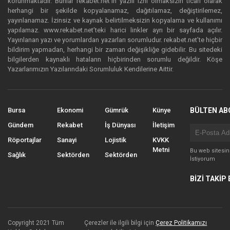
korunmaktadır. Bunlar rekabet.net’in yazılı izni olmaksızın ticari olarak
herhangi bir şekilde kopyalanamaz, dağıtılamaz, değiştirilemez,
yayınlanamaz. İzinsiz ve kaynak belirtilmeksizin kopyalama ve kullanımı
yapılamaz. www.rekabet.net’teki harici linkler ayrı bir sayfada açılır.
Yayınlanan yazı ve yorumlardan yazarları sorumludur. rekabet.net’te hiçbir
bildirim yapmadan, herhangi bir zaman değişikliğe gidebilir. Bu sitedeki
bilgilerden kaynaklı hataların hiçbirinden sorumlu değildir. Köşe
Yazarlarımızın Yazılarındaki Sorumluluk Kendilerine Aittir.
Bursa
Ekonomi
Gümrük
Künye
BÜLTEN AB
Gündem
Rekabet
İş Dünyası
İletişim
Röportajlar
Sanayi
Lojistik
KVKK
Metni
Bu web sitesi
Sağlık
Sektörden
Sektörden
İstiyorum
BİZİ TAKİP 
Copyright 2021 Tüm
Çerezler ile ilgili bilgi için
Çerez Politikamızı