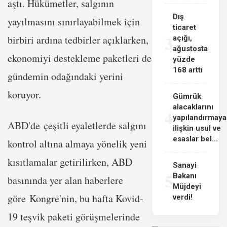
aştı. Hükümetler, salgının
Dış
yayılmasını sınırlayabilmek için
ticaret
3
birbiri ardına tedbirler açıklarken,
açığı,
ağustosta
ekonomiyi destekleme paketleri de
yüzde
168 arttı
gündemin odağındaki yerini
koruyor.
Gümrük
alacaklarını
4
yapılandırmaya
ABD'de çeşitli eyaletlerde salgını
ilişkin usul ve
esaslar bel...
kontrol altına almaya yönelik yeni
kısıtlamalar getirilirken, ABD
Sanayi
5
Bakanı
basınında yer alan haberlere
Müjdeyi
göre Kongre'nin, bu hafta Kovid-
verdi!
19 teşvik paketi görüşmelerinde