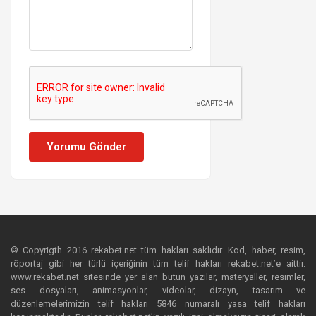
Yorumu Gönder
© Copyrigth 2016 rekabet.net tüm hakları saklıdır. Kod, haber, resim,
röportaj gibi her türlü içeriğinin tüm telif hakları rekabet.net’e aittir.
www.rekabet.net sitesinde yer alan bütün yazılar, materyaller, resimler,
ses dosyaları, animasyonlar, videolar, dizayn, tasarım ve
düzenlemelerimizin telif hakları 5846 numaralı yasa telif hakları