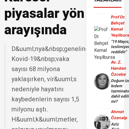
piyasalar yön
Prof Dr.
Behçet
arayışında
Kemal
Yeşilbur
"19 Mayıs
teslimiye
D&uuml;nya&nbsp;genelinde
reddidir"
Kovid-19&nbsp;vaka
Av. Z.
sayısı 68 milyona
Handan
Özcebe
yaklaşırken, vir&uuml;s
Doğum iz
kıdem
nedeniyle hayatını
tazminatı
dahil edili
kaybedenlerin sayısı 1,5
mi?
milyonu aştı.
Ahmet
Özenalp
H&uuml;k&uuml;metler,
Aziz