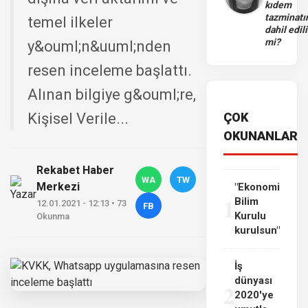
kıdem
tazminatı
temel ilkeler
dahil edili
mi?
y&ouml;n&uuml;nden
resen inceleme başlattı.
Alınan bilgiye g&ouml;re,
Kişisel Verile...
ÇOK
OKUNANLAR
Rekabet Haber
WA
TW
Merkezi
"Ekonomi
1
Bilim
12.01.2021 - 12:13 • 73
FB
Kurulu
Okunma
kurulsun"
İş
dünyası
2
2020'ye