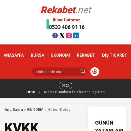
Rekabet
.net
İhbar Hattımız
0533 406 91 16
ANASAYFA
BURSA
EKONOMİ
REKABET
DIŞ TİCARET
24
10:18
/
Merkez Bankası faiz kararını açıkladı
Ana Sayfa
»
GÜNDEM
»
Haber Detayı
GÜNÜN
KVKK,
YAZARLARI