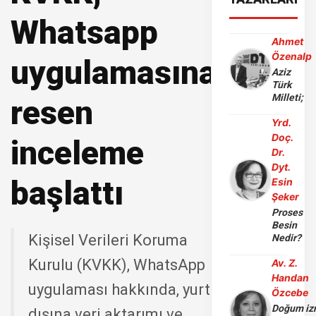
Whatsapp
Ahmet
Özenalp
uygulamasına
Aziz
Türk
Milleti;
resen
Yrd.
Doç.
inceleme
Dr.
Dyt.
başlattı
Esin
Şeker
Proses
Besin
Kişisel Verileri Koruma
Nedir?
Kurulu (KVKK), WhatsApp
Av. Z.
Handan
uygulaması hakkında, yurt
Özcebe
Doğum iz
dışına veri aktarımı ve