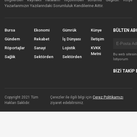
Yazarlarımızın Yazılarındaki Sorumluluk Kendilerine Aittir.
Bursa
Ekonomi
Gümrük
Künye
BÜLTEN AB
Gündem
Rekabet
İş Dünyası
İletişim
Röportajlar
Sanayi
Lojistik
KVKK
Metni
Bu web sitesi
Sağlık
Sektörden
Sektörden
İstiyorum
BİZİ TAKİP 
Copyright 2021 Tüm
Çerezler ile ilgili bilgi için
Çerez Politikamızı
Hakları Saklıdır.
ziyaret edebilirsiniz.