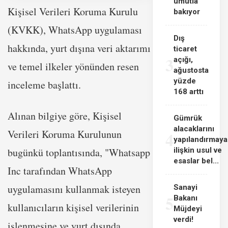
umutla
Kişisel Verileri Koruma Kurulu
bakıyor
(KVKK), WhatsApp uygulaması
Dış
hakkında, yurt dışına veri aktarımı
ticaret
3
açığı,
ve temel ilkeler yönünden resen
ağustosta
yüzde
inceleme başlattı.
168 arttı
Alınan bilgiye göre, Kişisel
Gümrük
alacaklarını
Verileri Koruma Kurulunun
4
yapılandırmaya
bugünkü toplantısında, "Whatsapp
ilişkin usul ve
esaslar bel...
Inc tarafından WhatsApp
uygulamasını kullanmak isteyen
Sanayi
5
Bakanı
kullanıcıların kişisel verilerinin
Müjdeyi
verdi!
işlenmesine ve yurt dışında