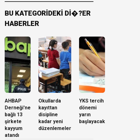
BU KATEGORİDEKİ Dİ�?ER
HABERLER
AHBAP
Okullarda
YKS tercih
Derneği'ne
kayıttan
dönemi
bağlı 13
disipline
yarın
şirkete
kadar yeni
başlayacak
kayyum
düzenlemeler
atandı