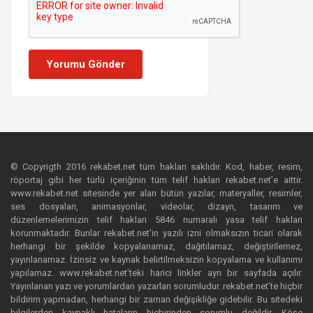
Yorumu Gönder
© Copyrigth 2016 rekabet.net tüm hakları saklıdır. Kod, haber, resim,
röportaj gibi her türlü içeriğinin tüm telif hakları rekabet.net’e aittir.
www.rekabet.net sitesinde yer alan bütün yazılar, materyaller, resimler,
ses dosyaları, animasyonlar, videolar, dizayn, tasarım ve
düzenlemelerimizin telif hakları 5846 numaralı yasa telif hakları
korunmaktadır. Bunlar rekabet.net’in yazılı izni olmaksızın ticari olarak
herhangi bir şekilde kopyalanamaz, dağıtılamaz, değiştirilemez,
yayınlanamaz. İzinsiz ve kaynak belirtilmeksizin kopyalama ve kullanımı
yapılamaz. www.rekabet.net’teki harici linkler ayrı bir sayfada açılır.
Yayınlanan yazı ve yorumlardan yazarları sorumludur. rekabet.net’te hiçbir
bildirim yapmadan, herhangi bir zaman değişikliğe gidebilir. Bu sitedeki
bilgilerden kaynaklı hataların hiçbirinden sorumlu değildir. Köşe