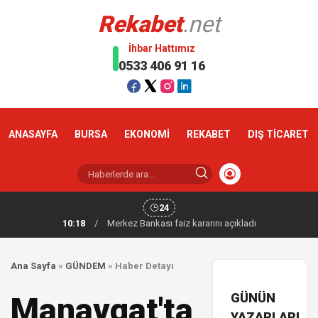
Rekabet
.net
İhbar Hattımız
0533 406 91 16
ANASAYFA
BURSA
EKONOMİ
REKABET
DIŞ TİCARET
24
10:18
/
Merkez Bankası faiz kararını açıkladı
Ana Sayfa
»
GÜNDEM
»
Haber Detayı
GÜNÜN
Manavgat'ta
YAZARLARI