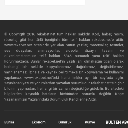
© Copyrigth 2016 rekabet.net tüm hakları saklıdır. Kod, haber, resim,
röportaj gibi her türlü içeriğinin tüm telif hakları rekabet.net’e aittir.
www.rekabet.net sitesinde yer alan bütün yazılar, materyaller, resimler,
ses dosyaları, animasyonlar, videolar, dizayn, tasarım ve
düzenlemelerimizin telif hakları 5846 numaralı yasa telif hakları
korunmaktadır. Bunlar rekabet.net’in yazılı izni olmaksızın ticari olarak
herhangi bir şekilde kopyalanamaz, dağıtılamaz, değiştirilemez,
yayınlanamaz. İzinsiz ve kaynak belirtilmeksizin kopyalama ve kullanımı
yapılamaz. www.rekabet.net’teki harici linkler ayrı bir sayfada açılır.
Yayınlanan yazı ve yorumlardan yazarları sorumludur. rekabet.net’te hiçbir
bildirim yapmadan, herhangi bir zaman değişikliğe gidebilir. Bu sitedeki
bilgilerden kaynaklı hataların hiçbirinden sorumlu değildir. Köşe
Yazarlarımızın Yazılarındaki Sorumluluk Kendilerine Aittir.
Bursa
Ekonomi
Gümrük
Künye
BÜLTEN AB