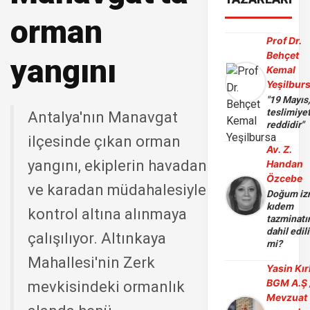
orman
Prof Dr.
Behçet
yangını
Kemal
Yeşilbur
"19 Mayıs
teslimiye
Antalya'nın Manavgat
reddidir"
ilçesinde çıkan orman
Av. Z.
yangını, ekiplerin havadan
Handan
Özcebe
ve karadan müdahalesiyle
Doğum iz
kıdem
kontrol altına alınmaya
tazminatı
dahil edili
çalışılıyor. Altınkaya
mi?
Mahallesi'nin Zerk
Yasin Kır
BGM A.Ş 
mevkisindeki ormanlık
Mevzuat