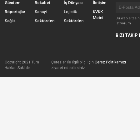
Gündem
Rekabet
İş Dünyası
İletişim
Röportajlar
Sanayi
Lojistik
KVKK
Metni
Bu web sitesi
Sağlık
Sektörden
Sektörden
İstiyorum
BİZİ TAKİP 
Copyright 2021 Tüm
Çerezler ile ilgili bilgi için
Çerez Politikamızı
Hakları Saklıdır.
ziyaret edebilirsiniz.