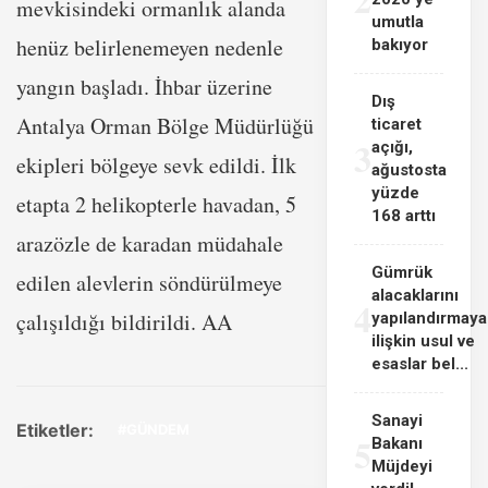
mevkisindeki ormanlık alanda
umutla
henüz belirlenemeyen nedenle
bakıyor
yangın başladı. İhbar üzerine
Dış
Antalya Orman Bölge Müdürlüğü
ticaret
3
açığı,
ekipleri bölgeye sevk edildi. İlk
ağustosta
yüzde
etapta 2 helikopterle havadan, 5
168 arttı
arazözle de karadan müdahale
Gümrük
edilen alevlerin söndürülmeye
alacaklarını
4
çalışıldığı bildirildi. AA
yapılandırmaya
ilişkin usul ve
esaslar bel...
Sanayi
Etiketler:
#GÜNDEM
5
Bakanı
Müjdeyi