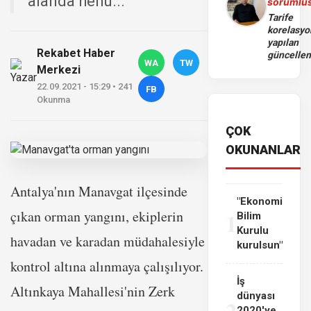
alanda henü...
sorumlu
Tarife
korelasy
yapılan
Rekabet Haber
güncelle
WA
TW
Merkezi
22.09.2021 - 15:29 • 241
FB
Okunma
ÇOK
OKUNANLAR
Antalya'nın Manavgat ilçesinde
"Ekonomi
çıkan orman yangını, ekiplerin
1
Bilim
Kurulu
havadan ve karadan müdahalesiyle
kurulsun"
kontrol altına alınmaya çalışılıyor.
İş
Altınkaya Mahallesi'nin Zerk
dünyası
2
2020'ye