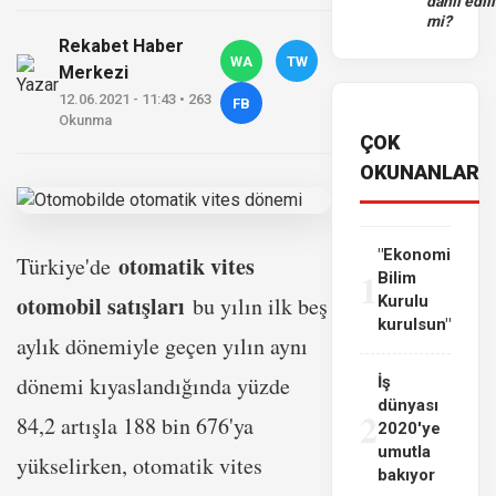
dahil edili
mi?
Rekabet Haber
WA
TW
Merkezi
12.06.2021 - 11:43 • 263
FB
Okunma
ÇOK
OKUNANLAR
"Ekonomi
otomatik vites
Türkiye'de
1
Bilim
otomobil satışları
bu yılın ilk beş
Kurulu
kurulsun"
aylık dönemiyle geçen yılın aynı
dönemi kıyaslandığında yüzde
İş
dünyası
2
84,2 artışla 188 bin 676'ya
2020'ye
umutla
yükselirken, otomatik vites
bakıyor