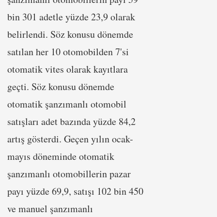
bin 301 adetle yüzde 23,9 olarak
belirlendi. Söz konusu dönemde
satılan her 10 otomobilden 7'si
otomatik vites olarak kayıtlara
geçti. Söz konusu dönemde
otomatik şanzımanlı otomobil
satışları adet bazında yüzde 84,2
artış gösterdi. Geçen yılın ocak-
mayıs döneminde otomatik
şanzımanlı otomobillerin pazar
payı yüzde 69,9, satışı 102 bin 450
ve manuel şanzımanlı