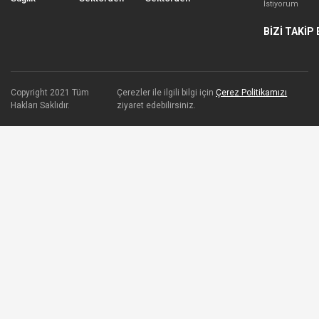
İstiyorum
BİZİ TAKİP 
Copyright 2021 Tüm
Çerezler ile ilgili bilgi için
Çerez Politikamızı
Hakları Saklıdır.
ziyaret edebilirsiniz.