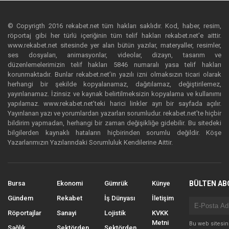
© Copyrigth 2016 rekabet.net tüm hakları saklıdır. Kod, haber, resim,
röportaj gibi her türlü içeriğinin tüm telif hakları rekabet.net’e aittir.
www.rekabet.net sitesinde yer alan bütün yazılar, materyaller, resimler,
ses dosyaları, animasyonlar, videolar, dizayn, tasarım ve
düzenlemelerimizin telif hakları 5846 numaralı yasa telif hakları
korunmaktadır. Bunlar rekabet.net’in yazılı izni olmaksızın ticari olarak
herhangi bir şekilde kopyalanamaz, dağıtılamaz, değiştirilemez,
yayınlanamaz. İzinsiz ve kaynak belirtilmeksizin kopyalama ve kullanımı
yapılamaz. www.rekabet.net’teki harici linkler ayrı bir sayfada açılır.
Yayınlanan yazı ve yorumlardan yazarları sorumludur. rekabet.net’te hiçbir
bildirim yapmadan, herhangi bir zaman değişikliğe gidebilir. Bu sitedeki
bilgilerden kaynaklı hataların hiçbirinden sorumlu değildir. Köşe
Yazarlarımızın Yazılarındaki Sorumluluk Kendilerine Aittir.
Bursa
Ekonomi
Gümrük
Künye
BÜLTEN AB
Gündem
Rekabet
İş Dünyası
İletişim
Röportajlar
Sanayi
Lojistik
KVKK
Metni
Bu web sitesi
Sağlık
Sektörden
Sektörden