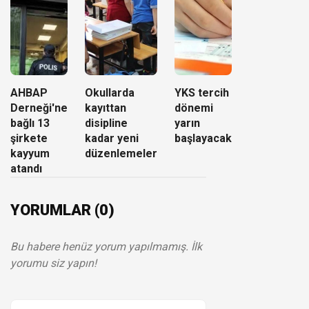
AHBAP
Okullarda
YKS tercih
Derneği'ne
kayıttan
dönemi
bağlı 13
disipline
yarın
şirkete
kadar yeni
başlayacak
kayyum
düzenlemeler
atandı
YORUMLAR (0)
Bu habere henüz yorum yapılmamış. İlk
yorumu siz yapın!