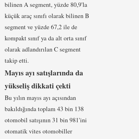
bilinen A segment, yüzde 80,9'la
küçük araç sınıfı olarak bilinen B
segment ve yüzde 67,2 ile de
kompakt sınıf ya da alt orta sınıf
olarak adlandırılan C segment
takip etti.
Mayıs ayı satışlarında da
yükseliş dikkati çekti
Bu yılın mayıs ayı açısından
bakıldığında toplam 43 bin 138
otomobil satışının 31 bin 981'ini
otomatik vites otomobiller