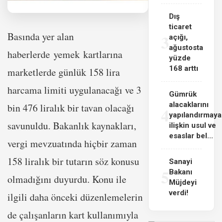
Dış
ticaret
Basında yer alan
3
açığı,
ağustosta
haberlerde yemek kartlarına
yüzde
168 arttı
marketlerde günlük 158 lira
harcama limiti uygulanacağı ve 3
Gümrük
alacaklarını
bin 476 liralık bir tavan olacağı
4
yapılandırmaya
savunuldu. Bakanlık kaynakları,
ilişkin usul ve
esaslar bel...
vergi mevzuatında hiçbir zaman
158 liralık bir tutarın söz konusu
Sanayi
5
Bakanı
olmadığını duyurdu. Konu ile
Müjdeyi
verdi!
ilgili daha önceki düzenlemelerin
de çalışanların kart kullanımıyla