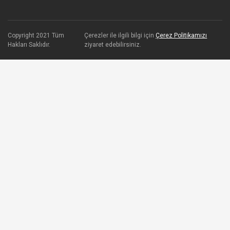
Copyright 2021 Tüm
Çerezler ile ilgili bilgi için
Çerez Politikamızı
Hakları Saklıdır.
ziyaret edebilirsiniz.