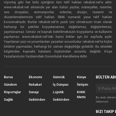
röportaj gibi her türlü içeriğinin tüm telif hakları rekabet.net’e aittir.
www.rekabet.net sitesinde yer alan bütün yazılar, materyaller, resimler,
ses dosyaları, animasyonlar, videolar, dizayn, tasarım ve
düzenlemelerimizin telif hakları 5846 numaralı yasa telif hakları
korunmaktadır. Bunlar rekabet.net’in yazılı izni olmaksızın ticari olarak
herhangi bir şekilde kopyalanamaz, dağıtılamaz, değiştirilemez,
yayınlanamaz. İzinsiz ve kaynak belirtilmeksizin kopyalama ve kullanımı
yapılamaz. www.rekabet.net’teki harici linkler ayrı bir sayfada açılır.
Yayınlanan yazı ve yorumlardan yazarları sorumludur. rekabet.net’te hiçbir
bildirim yapmadan, herhangi bir zaman değişikliğe gidebilir. Bu sitedeki
bilgilerden kaynaklı hataların hiçbirinden sorumlu değildir. Köşe
Yazarlarımızın Yazılarındaki Sorumluluk Kendilerine Aittir.
Bursa
Ekonomi
Gümrük
Künye
BÜLTEN AB
Gündem
Rekabet
İş Dünyası
İletişim
Röportajlar
Sanayi
Lojistik
KVKK
Metni
Bu web sitesi
Sağlık
Sektörden
Sektörden
İstiyorum
BİZİ TAKİP 