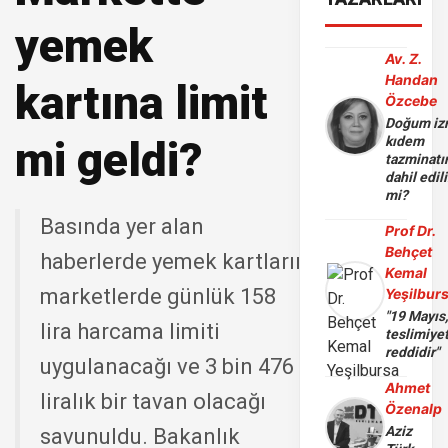
yemek
Av. Z.
Handan
kartına limit
Özcebe
Doğum iz
mi geldi?
kıdem
tazminatı
dahil edili
mi?
Basında yer alan
Prof Dr.
Behçet
haberlerde yemek kartlarına
Kemal
marketlerde günlük 158
Yeşilbur
"19 Mayıs
lira harcama limiti
teslimiye
reddidir"
uygulanacağı ve 3 bin 476
Ahmet
liralık bir tavan olacağı
Özenalp
Aziz
savunuldu. Bakanlık