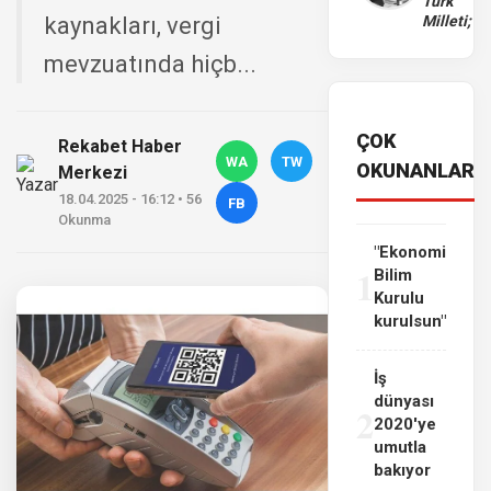
Türk
kaynakları, vergi
Milleti;
mevzuatında hiçb...
ÇOK
Rekabet Haber
WA
TW
OKUNANLAR
Merkezi
18.04.2025 - 16:12 • 56
FB
Okunma
"Ekonomi
1
Bilim
Kurulu
kurulsun"
İş
dünyası
2
2020'ye
umutla
bakıyor