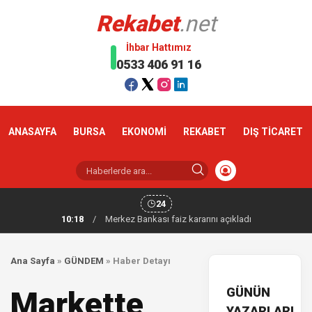
Rekabet
.net
İhbar Hattımız
0533 406 91 16
ANASAYFA
BURSA
EKONOMİ
REKABET
DIŞ TİCARET
24
10:18
/
Merkez Bankası faiz kararını açıkladı
Ana Sayfa
»
GÜNDEM
»
Haber Detayı
GÜNÜN
Markette
YAZARLARI