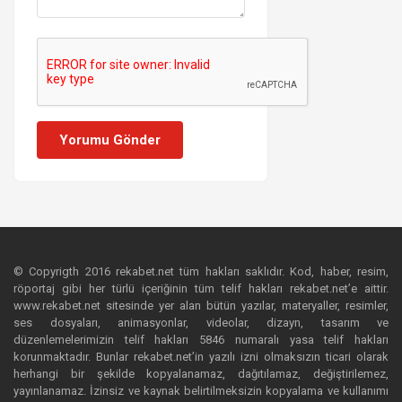
Yorumu Gönder
© Copyrigth 2016 rekabet.net tüm hakları saklıdır. Kod, haber, resim,
röportaj gibi her türlü içeriğinin tüm telif hakları rekabet.net’e aittir.
www.rekabet.net sitesinde yer alan bütün yazılar, materyaller, resimler,
ses dosyaları, animasyonlar, videolar, dizayn, tasarım ve
düzenlemelerimizin telif hakları 5846 numaralı yasa telif hakları
korunmaktadır. Bunlar rekabet.net’in yazılı izni olmaksızın ticari olarak
herhangi bir şekilde kopyalanamaz, dağıtılamaz, değiştirilemez,
yayınlanamaz. İzinsiz ve kaynak belirtilmeksizin kopyalama ve kullanımı