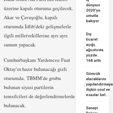
dünyası
2
üzerine kapalı oturuma geçilecek.
2020'ye
umutla
Akar ve Çavuşoğlu, kapalı
bakıyor
oturumda İdlib'deki gelişmelerle
Dış
ilgili milletvekillerine ayrı ayrı
ticaret
sunum yapacak.
3
açığı,
ağustosta
yüzde
Cumhurbaşkanı Yardımcısı Fuat
168 arttı
Oktay'ın hazır bulunacağı gizli
Gümrük
oturumda,
TBMM
'de grubu
alacaklarını
4
yapılandırmaya
bulunan siyasi partilerin
ilişkin usul ve
esaslar bel...
temsilcileri de değerlendirmelerde
bulunacak.
Sanayi