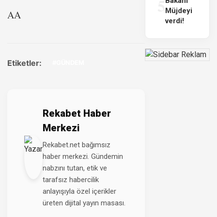
5
Bakanı
Müjdeyi
AA
verdi!
Etiketler:
#GÜNDEM
Rekabet Haber
Merkezi
Rekabet.net bağımsız
haber merkezi. Gündemin
nabzını tutan, etik ve
tarafsız habercilik
anlayışıyla özel içerikler
üreten dijital yayın masası.