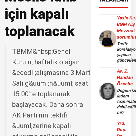
için kapalı
Yasin Kır
BGM A.Ş 
toplanacak
Mevzuat
sorumlu
Tarife
korelasy
TBMM&nbsp;Genel
yapılan
güncelle
Kurulu, haftalık olağan
Av. Z.
&ccedil;alışmasına 3 Mart
Handan
Salı g&uuml;n&uuml; saat
Özcebe
Doğum iz
15.00'te toplanarak
kıdem
tazminatı
başlayacak. Daha sonra
dahil edili
mi?
AK Parti'nin teklifi
Yrd.
&uuml;zerine kapalı
Doç.
Dr.