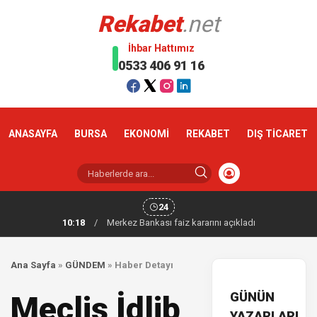
Rekabet
.net
İhbar Hattımız
0533 406 91 16
ANASAYFA
BURSA
EKONOMİ
REKABET
DIŞ TİCARET
24
10:18
/
Merkez Bankası faiz kararını açıkladı
Ana Sayfa
»
GÜNDEM
»
Haber Detayı
GÜNÜN
Meclis İdlib
YAZARLARI