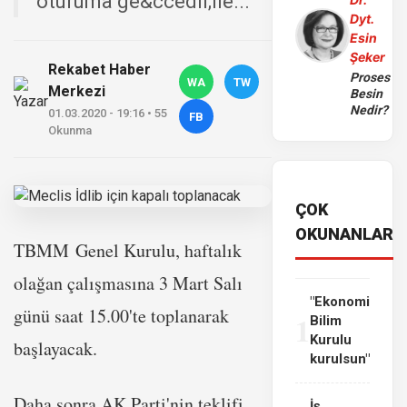
oturuma ge&ccedil;ile...
Dyt.
Esin
Şeker
Rekabet Haber
Proses
WA
TW
Merkezi
Besin
Nedir?
01.03.2020 - 19:16 • 55
FB
Okunma
ÇOK
OKUNANLAR
TBMM
Genel Kurulu, haftalık
olağan çalışmasına 3 Mart Salı
"Ekonomi
günü saat 15.00'te toplanarak
1
Bilim
Kurulu
başlayacak.
kurulsun"
Daha sonra AK Parti'nin teklifi
İş