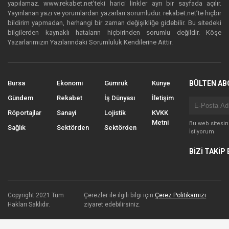
yapılamaz. www.rekabet.net’teki harici linkler ayrı bir sayfada açılır.
Yayınlanan yazı ve yorumlardan yazarları sorumludur. rekabet.net’te hiçbir
bildirim yapmadan, herhangi bir zaman değişikliğe gidebilir. Bu sitedeki
bilgilerden kaynaklı hataların hiçbirinden sorumlu değildir. Köşe
Yazarlarımızın Yazılarındaki Sorumluluk Kendilerine Aittir.
Bursa
Ekonomi
Gümrük
Künye
BÜLTEN AB
Gündem
Rekabet
İş Dünyası
İletişim
Röportajlar
Sanayi
Lojistik
KVKK
Metni
Bu web sitesi
Sağlık
Sektörden
Sektörden
İstiyorum
BİZİ TAKİP 
Copyright 2021 Tüm
Çerezler ile ilgili bilgi için
Çerez Politikamızı
Hakları Saklıdır.
ziyaret edebilirsiniz.