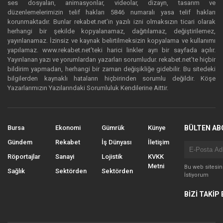
ses dosyaları, animasyonlar, videolar, dizayn, tasarım ve
düzenlemelerimizin telif hakları 5846 numaralı yasa telif hakları
korunmaktadır. Bunlar rekabet.net’in yazılı izni olmaksızın ticari olarak
herhangi bir şekilde kopyalanamaz, dağıtılamaz, değiştirilemez,
yayınlanamaz. İzinsiz ve kaynak belirtilmeksizin kopyalama ve kullanımı
yapılamaz. www.rekabet.net’teki harici linkler ayrı bir sayfada açılır.
Yayınlanan yazı ve yorumlardan yazarları sorumludur. rekabet.net’te hiçbir
bildirim yapmadan, herhangi bir zaman değişikliğe gidebilir. Bu sitedeki
bilgilerden kaynaklı hataların hiçbirinden sorumlu değildir. Köşe
Yazarlarımızın Yazılarındaki Sorumluluk Kendilerine Aittir.
Bursa
Ekonomi
Gümrük
Künye
BÜLTEN AB
Gündem
Rekabet
İş Dünyası
İletişim
Röportajlar
Sanayi
Lojistik
KVKK
Metni
Bu web sitesi
Sağlık
Sektörden
Sektörden
İstiyorum
BİZİ TAKİP 