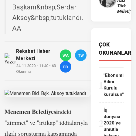
Aziz
Başkanı&nbsp;Serdar
Türk
Milleti;
Aksoy&nbsp;tutuklandı.
AA
ÇOK
Rekabet Haber
OKUNANLAR
WA
TW
Merkezi
24.11.2020 - 11:40 • 63
FB
Okunma
"Ekonomi
1
Bilim
Kurulu
kurulsun"
Menemen Belediyesi
ndeki
İş
dünyası
2
"zimmet" ve "irtikap" iddialarıyla
2020'ye
umutla
ilgili soruşturma kapsamında
bakıyor