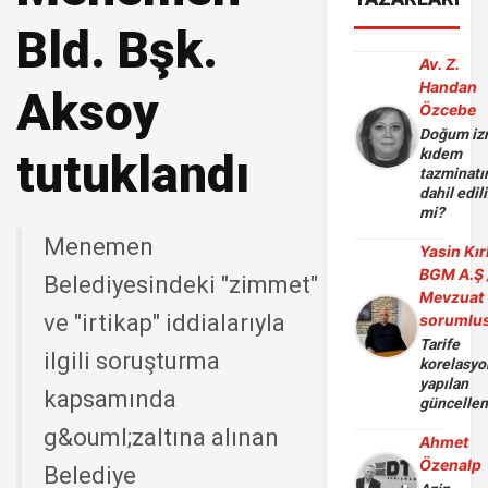
Bld. Bşk.
Av. Z.
Handan
Aksoy
Özcebe
Doğum iz
tutuklandı
kıdem
tazminatı
dahil edili
mi?
Menemen
Yasin Kır
BGM A.Ş 
Belediyesindeki "zimmet"
Mevzuat
ve "irtikap" iddialarıyla
sorumlu
Tarife
ilgili soruşturma
korelasy
yapılan
kapsamında
güncelle
g&ouml;zaltına alınan
Ahmet
Özenalp
Belediye