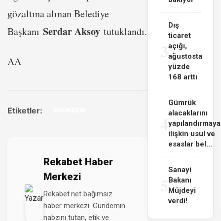
gözaltına alınan Belediye
Dış
Serdar Aksoy
Başkanı
tutuklandı.
ticaret
3
açığı,
ağustosta
AA
yüzde
168 arttı
Gümrük
Etiketler:
#GÜNDEM
alacaklarını
4
yapılandırmaya
ilişkin usul ve
esaslar bel...
Rekabet Haber
Sanayi
Merkezi
5
Bakanı
Müjdeyi
Rekabet.net bağımsız
verdi!
haber merkezi. Gündemin
nabzını tutan, etik ve