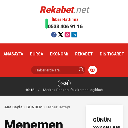
Rekabet
.net
İhbar Hattımız
0533 406 91 16
ANASAYFA
BURSA
EKONOMİ
REKABET
DIŞ TİCARET
24
10:18
/
Merkez Bankası faiz kararını açıkladı
Ana Sayfa
»
GÜNDEM
»
Haber Detayı
GÜNÜN
Menemen
YAZARLARI