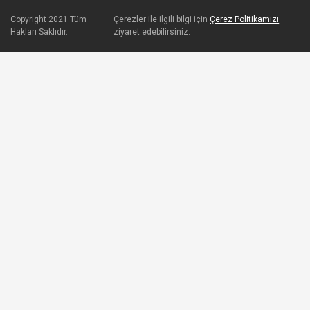
Copyright 2021 Tüm
Çerezler ile ilgili bilgi için
Çerez Politikamızı
Hakları Saklıdır.
ziyaret edebilirsiniz.