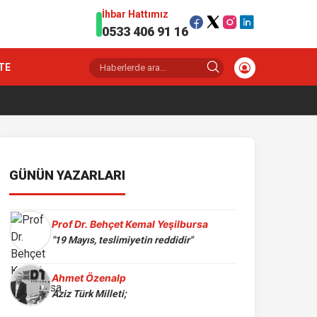
İhbar Hattımız
0533 406 91 16
TE
GÜNÜN YAZARLARI
Prof Dr. Behçet Kemal Yeşilbursa
"19 Mayıs, teslimiyetin reddidir"
Ahmet Özenalp
Aziz Türk Milleti;