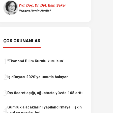
Yrd. Doç. Dr. Dyt. Esin Şeker
Proses Besin Nedir?
ÇOK OKUNANLAR
1
"Ekonomi Bilim Kurulu kurulsun"
2
İş dünyası 2020'ye umutla bakıyor
3
Dış ticaret açığı, ağustosta yüzde 168 arttı
4
Gümrük alacaklarını yapılandırmaya ilişkin
usul ve esaslar bel...