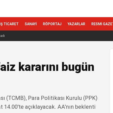
IŞ TİCARET
SANAYİ
RÖPORTAJ
YAZARLAR
RESMİ GAZE
ladı
aiz kararını bugün
ı (TCMB), Para Politikası Kurulu (PPK)
at 14.00'te açıklayacak. AA'nın beklenti