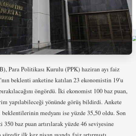
 Para Politikası Kurulu (PPK) haziran ayı faiz
'nın beklenti anketine katılan 23 ekonomistin 19'u
 bırakılacağını öngördü. İki ekonomist 100 baz puan,
irim yapılabileceği yönünde görüş bildirdi. Ankete
zi beklentilerinin medyanı ise yüzde 35,50 oldu. Son
zi 350 baz puan artırılarak yüzde 46 seviyesine
 süredir ilk kez nisan ayında faiz artırmıştı.