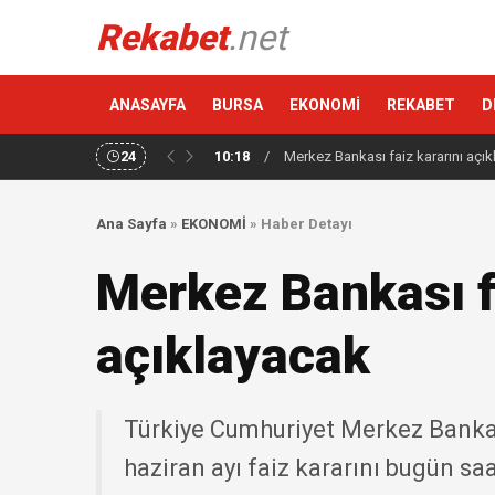
Rekabet
.net
ANASAYFA
BURSA
EKONOMİ
REKABET
D
24
10:18
/
Merkez Bankası faiz kararını açık
Ana Sayfa
»
EKONOMİ
»
Haber Detayı
Merkez Bankası f
açıklayacak
Türkiye Cumhuriyet Merkez Bankas
haziran ayı faiz kararını bugün sa