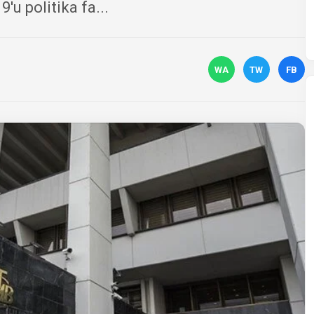
'u politika fa...
WA
TW
FB