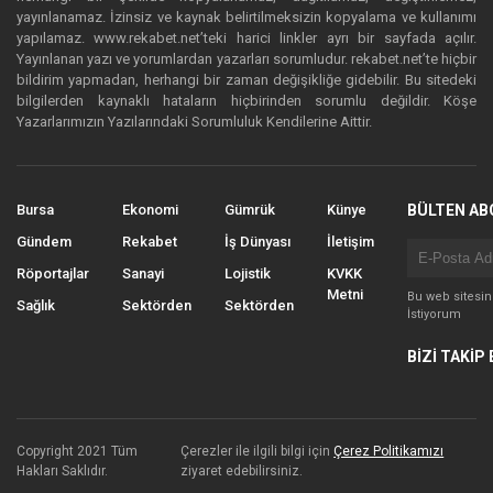
yayınlanamaz. İzinsiz ve kaynak belirtilmeksizin kopyalama ve kullanımı
yapılamaz. www.rekabet.net’teki harici linkler ayrı bir sayfada açılır.
Yayınlanan yazı ve yorumlardan yazarları sorumludur. rekabet.net’te hiçbir
bildirim yapmadan, herhangi bir zaman değişikliğe gidebilir. Bu sitedeki
bilgilerden kaynaklı hataların hiçbirinden sorumlu değildir. Köşe
Yazarlarımızın Yazılarındaki Sorumluluk Kendilerine Aittir.
Bursa
Ekonomi
Gümrük
Künye
BÜLTEN AB
Gündem
Rekabet
İş Dünyası
İletişim
Röportajlar
Sanayi
Lojistik
KVKK
Metni
Bu web sitesi
Sağlık
Sektörden
Sektörden
İstiyorum
BİZİ TAKİP 
Copyright 2021 Tüm
Çerezler ile ilgili bilgi için
Çerez Politikamızı
Hakları Saklıdır.
ziyaret edebilirsiniz.