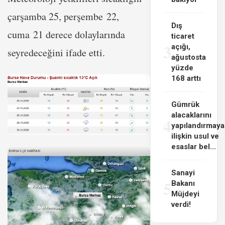
çarşamba 25, perşembe 22,
Dış
cuma 21 derece dolaylarında
ticaret
3
açığı,
seyredeceğini ifade etti.
ağustosta
yüzde
168 arttı
Gümrük
alacaklarını
4
yapılandırmaya
ilişkin usul ve
esaslar bel...
Sanayi
5
Bakanı
Müjdeyi
verdi!