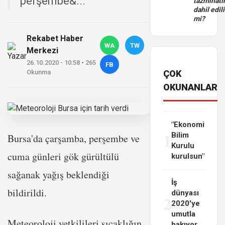
perşembe&...
tazminatı
dahil edili
mi?
Rekabet Haber
WA
TW
Merkezi
26.10.2020 - 10:58 • 265
FB
Okunma
ÇOK
OKUNANLAR
"Ekonomi
1
Bilim
Bursa'da çarşamba, perşembe ve
Kurulu
cuma günleri gök gürültülü
kurulsun"
sağanak yağış beklendiği
İş
bildirildi.
dünyası
2
2020'ye
umutla
Meteoroloji yetkilileri sıcaklığın
bakıyor