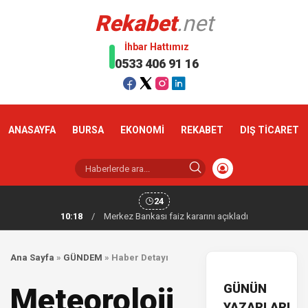
Rekabet
.net
İhbar Hattımız
0533 406 91 16
ANASAYFA
BURSA
EKONOMİ
REKABET
DIŞ TİCARET
24
10:18
/
Merkez Bankası faiz kararını açıkladı
Ana Sayfa
»
GÜNDEM
»
Haber Detayı
GÜNÜN
Meteoroloji
YAZARLARI