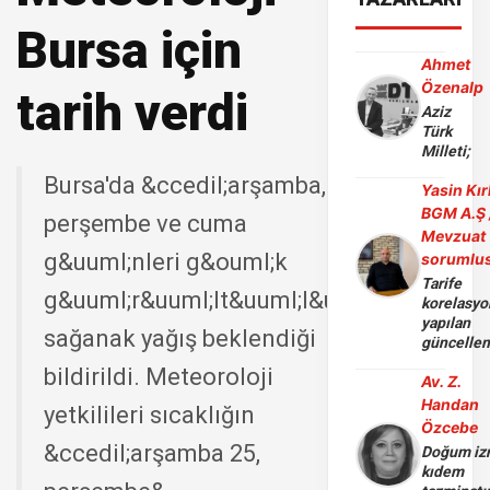
Bursa için
Ahmet
Özenalp
tarih verdi
Aziz
Türk
Milleti;
Bursa'da &ccedil;arşamba,
Yasin Kır
BGM A.Ş 
perşembe ve cuma
Mevzuat
g&uuml;nleri g&ouml;k
sorumlu
Tarife
g&uuml;r&uuml;lt&uuml;l&uuml;
korelasy
yapılan
sağanak yağış beklendiği
güncelle
bildirildi. Meteoroloji
Av. Z.
Handan
yetkilileri sıcaklığın
Özcebe
&ccedil;arşamba 25,
Doğum iz
kıdem