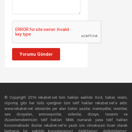
Yorumu Gönder
© Copyrigth 2016 rekabet.net tüm hakları saklıdır. Kod, haber, resim,
röportaj gibi her türlü içeriğinin tüm telif hakları rekabet.net’e aittir.
www.rekabet.net sitesinde yer alan bütün yazılar, materyaller, resimler,
ses dosyaları, animasyonlar, videolar, dizayn, tasarım ve
düzenlemelerimizin telif hakları 5846 numaralı yasa telif hakları
korunmaktadır. Bunlar rekabet.net’in yazılı izni olmaksızın ticari olarak
herhangi bir şekilde kopyalanamaz, dağıtılamaz, değiştirilemez,