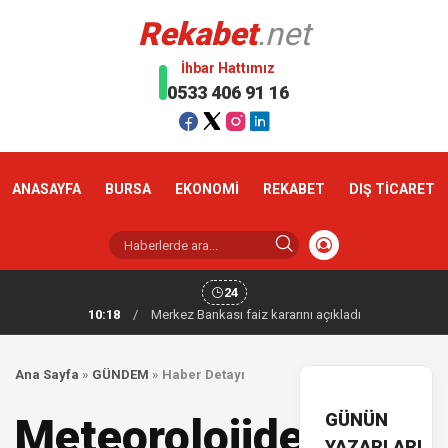
Rekabet
.net
İhbar Hattımız
0533 406 91 16
ANASAYFA
BURSA
EKONOMİ
REKABET
DIŞ TİCARET
24
10:18
/
Merkez Bankası faiz kararını açıkladı
Ana Sayfa
»
GÜNDEM
»
Haber Detayı
GÜNÜN
Meteorolojiden
YAZARLARI