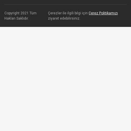
Copyright 2021 Tüm
Çerezler ile ilgili bilgi için
Çerez Politikamızı
Hakları Saklıdır.
ziyaret edebilirsiniz.