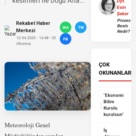
kesimleri ile Doğu Ana...
Dyt.
Esin
Şeker
Proses
Rekabet Haber
Besin
WA
TW
Merkezi
Nedir?
12.04.2025 - 14:48 • 25
FB
Okunma
ÇOK
OKUNANLAR
"Ekonomi
1
Bilim
Kurulu
kurulsun"
Meteoroloji Genel
İş
Müdürlüğünden yapılan