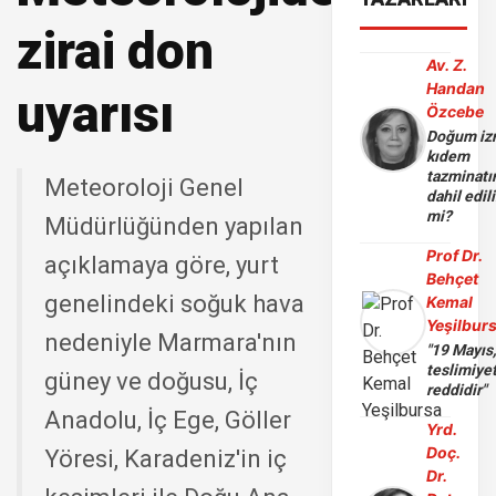
zirai don
Av. Z.
Handan
uyarısı
Özcebe
Doğum iz
kıdem
tazminatı
Meteoroloji Genel
dahil edili
mi?
Müdürlüğünden yapılan
Prof Dr.
açıklamaya göre, yurt
Behçet
genelindeki soğuk hava
Kemal
Yeşilbur
nedeniyle Marmara'nın
"19 Mayıs
teslimiye
güney ve doğusu, İç
reddidir"
Anadolu, İç Ege, Göller
Yrd.
Doç.
Yöresi, Karadeniz'in iç
Dr.