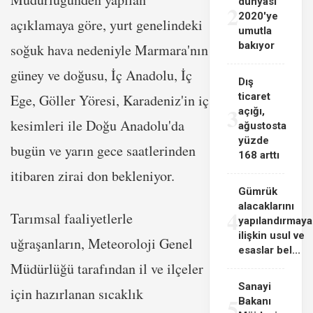
dünyası
2
2020'ye
açıklamaya göre, yurt genelindeki
umutla
bakıyor
soğuk hava nedeniyle Marmara'nın
güney ve doğusu, İç Anadolu, İç
Dış
ticaret
Ege, Göller Yöresi, Karadeniz'in iç
3
açığı,
kesimleri ile Doğu Anadolu'da
ağustosta
yüzde
bugün ve yarın gece saatlerinden
168 arttı
itibaren zirai don bekleniyor.
Gümrük
alacaklarını
4
Tarımsal faaliyetlerle
yapılandırmaya
ilişkin usul ve
uğraşanların, Meteoroloji Genel
esaslar bel...
Müdürlüğü tarafından il ve ilçeler
Sanayi
için hazırlanan sıcaklık
5
Bakanı