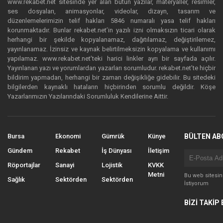
www.rekabet.net sitesinde yer alan bütün yazılar, materyaller, resimler,
ses dosyaları, animasyonlar, videolar, dizayn, tasarım ve
düzenlemelerimizin telif hakları 5846 numaralı yasa telif hakları
korunmaktadır. Bunlar rekabet.net’in yazılı izni olmaksızın ticari olarak
herhangi bir şekilde kopyalanamaz, dağıtılamaz, değiştirilemez,
yayınlanamaz. İzinsiz ve kaynak belirtilmeksizin kopyalama ve kullanımı
yapılamaz. www.rekabet.net’teki harici linkler ayrı bir sayfada açılır.
Yayınlanan yazı ve yorumlardan yazarları sorumludur. rekabet.net’te hiçbir
bildirim yapmadan, herhangi bir zaman değişikliğe gidebilir. Bu sitedeki
bilgilerden kaynaklı hataların hiçbirinden sorumlu değildir. Köşe
Yazarlarımızın Yazılarındaki Sorumluluk Kendilerine Aittir.
Bursa
Ekonomi
Gümrük
Künye
BÜLTEN AB
Gündem
Rekabet
İş Dünyası
İletişim
Röportajlar
Sanayi
Lojistik
KVKK
Metni
Bu web sitesi
Sağlık
Sektörden
Sektörden
İstiyorum
BİZİ TAKİP 