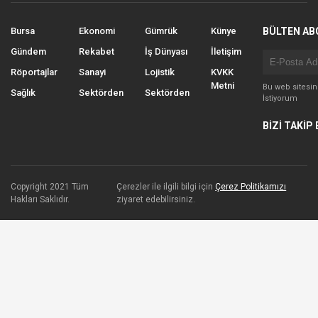
Bursa
Ekonomi
Gümrük
Künye
BÜLTEN AB
Gündem
Rekabet
İş Dünyası
İletişim
Röportajlar
Sanayi
Lojistik
KVKK
Metni
Bu web sitesi
Sağlık
Sektörden
Sektörden
İstiyorum
BİZİ TAKİP 
Copyright 2021 Tüm
Çerezler ile ilgili bilgi için
Çerez Politikamızı
Hakları Saklıdır.
ziyaret edebilirsiniz.