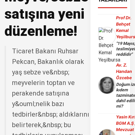
satışına yeni
Prof Dr.
Behçet
düzenleme!
Kemal
Yeşilbur
"19 Mayıs
teslimiye
Ticaret Bakanı Ruhsar
reddidir"
Pekcan, Bakanlık olarak
Av. Z.
yaş sebze ve&nbsp;
Handan
Özcebe
meyvelerin toptan ve
Doğum iz
kıdem
perakende satışına
tazminatı
dahil edili
y&ouml;nelik bazı
mi?
tedbirler&nbsp; aldıklarını
Yasin Kır
BGM A.Ş 
belirterek,&nbsp; bu
Mevzuat