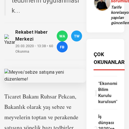
tedbirlerin uygulanması
sorumlu
Tarife
k...
korelasy
yapılan
güncelle
Rekabet Haber
WA
TW
Merkezi
20.03.2020 - 13:38 • 60
FB
Okunma
ÇOK
OKUNANLAR
"Ekonomi
1
Bilim
Ticaret Bakanı Ruhsar Pekcan,
Kurulu
kurulsun"
Bakanlık olarak yaş sebze ve
meyvelerin toptan ve perakende
İş
dünyası
2
satışına yönelik bazı tedbirler
2020'ye