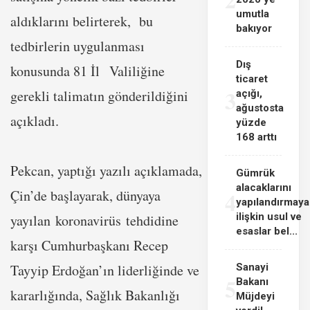
umutla
aldıklarını belirterek, bu
bakıyor
tedbirlerin uygulanması
Dış
konusunda 81 İl Valiliğine
ticaret
3
gerekli talimatın gönderildiğini
açığı,
ağustosta
açıkladı.
yüzde
168 arttı
Pekcan, yaptığı yazılı açıklamada,
Gümrük
alacaklarını
4
Çin’de başlayarak, dünyaya
yapılandırmaya
ilişkin usul ve
yayılan
koronavirüs
tehdidine
esaslar bel...
karşı Cumhurbaşkanı Recep
Tayyip Erdoğan’ın liderliğinde ve
Sanayi
5
Bakanı
kararlığında, Sağlık Bakanlığı
Müjdeyi