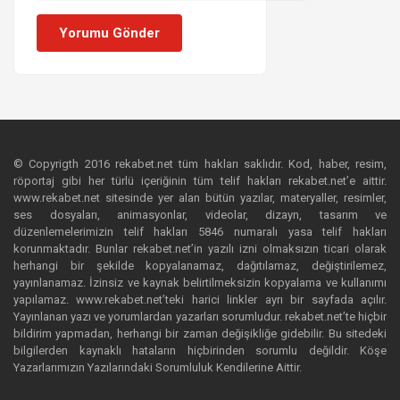
Yorumu Gönder
© Copyrigth 2016 rekabet.net tüm hakları saklıdır. Kod, haber, resim,
röportaj gibi her türlü içeriğinin tüm telif hakları rekabet.net’e aittir.
www.rekabet.net sitesinde yer alan bütün yazılar, materyaller, resimler,
ses dosyaları, animasyonlar, videolar, dizayn, tasarım ve
düzenlemelerimizin telif hakları 5846 numaralı yasa telif hakları
korunmaktadır. Bunlar rekabet.net’in yazılı izni olmaksızın ticari olarak
herhangi bir şekilde kopyalanamaz, dağıtılamaz, değiştirilemez,
yayınlanamaz. İzinsiz ve kaynak belirtilmeksizin kopyalama ve kullanımı
yapılamaz. www.rekabet.net’teki harici linkler ayrı bir sayfada açılır.
Yayınlanan yazı ve yorumlardan yazarları sorumludur. rekabet.net’te hiçbir
bildirim yapmadan, herhangi bir zaman değişikliğe gidebilir. Bu sitedeki
bilgilerden kaynaklı hataların hiçbirinden sorumlu değildir. Köşe
Yazarlarımızın Yazılarındaki Sorumluluk Kendilerine Aittir.