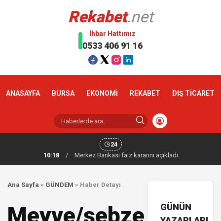
Rekabet
.net
İhbar Hattımız
0533 406 91 16
ANASAYFA
BURSA
EKONOMİ
REKABET
DIŞ TİCARET
24
10:18
/
Merkez Bankası faiz kararını açıkladı
Ana Sayfa
»
GÜNDEM
»
Haber Detayı
GÜNÜN
Meyve/sebze
YAZARLARI