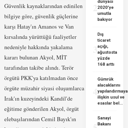
dünyası
2
Güvenlik kaynaklarından edinilen
2020'ye
umutla
bilgiye göre, güvenlik güçlerine
bakıyor
karşı Hatay'ın Amanos ve Van
Dış
kırsalında yürüttüğü faaliyetler
ticaret
3
nedeniyle hakkında yakalama
açığı,
ağustosta
kararı bulunan Akyol, MİT
yüzde
168 arttı
tarafından takibe alındı. Terör
örgütü PKK'ya katılmadan önce
Gümrük
alacaklarını
örgüte müzahir siyasi oluşumlarca
4
yapılandırmaya
Irak'ın kuzeyindeki Kandil'de
ilişkin usul ve
esaslar bel...
eğitime gönderilen Akyol, örgüt
elebaşılarından Cemil Bayık'ın
Sanayi
5
Bakanı