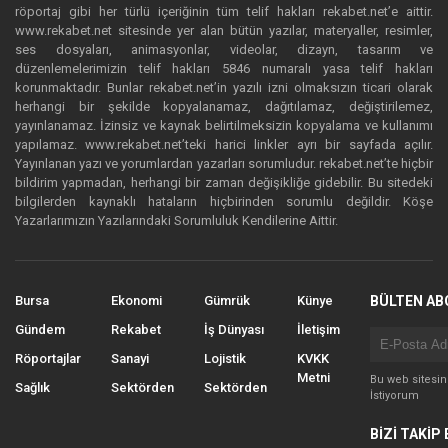
röportaj gibi her türlü içeriğinin tüm telif hakları rekabet.net’e aittir.
www.rekabet.net sitesinde yer alan bütün yazılar, materyaller, resimler,
ses dosyaları, animasyonlar, videolar, dizayn, tasarım ve
düzenlemelerimizin telif hakları 5846 numaralı yasa telif hakları
korunmaktadır. Bunlar rekabet.net’in yazılı izni olmaksızın ticari olarak
herhangi bir şekilde kopyalanamaz, dağıtılamaz, değiştirilemez,
yayınlanamaz. İzinsiz ve kaynak belirtilmeksizin kopyalama ve kullanımı
yapılamaz. www.rekabet.net’teki harici linkler ayrı bir sayfada açılır.
Yayınlanan yazı ve yorumlardan yazarları sorumludur. rekabet.net’te hiçbir
bildirim yapmadan, herhangi bir zaman değişikliğe gidebilir. Bu sitedeki
bilgilerden kaynaklı hataların hiçbirinden sorumlu değildir. Köşe
Yazarlarımızın Yazılarındaki Sorumluluk Kendilerine Aittir.
Bursa
Ekonomi
Gümrük
Künye
BÜLTEN AB
Gündem
Rekabet
İş Dünyası
İletişim
Röportajlar
Sanayi
Lojistik
KVKK
Metni
Bu web sitesi
Sağlık
Sektörden
Sektörden
İstiyorum
BİZİ TAKİP 