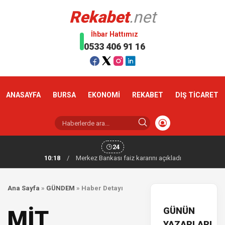
Rekabet
.net
İhbar Hattımız
0533 406 91 16
ANASAYFA
BURSA
EKONOMİ
REKABET
DIŞ TİCARET
24
10:18
/
Merkez Bankası faiz kararını açıkladı
Ana Sayfa
»
GÜNDEM
»
Haber Detayı
GÜNÜN
MİT
YAZARLARI