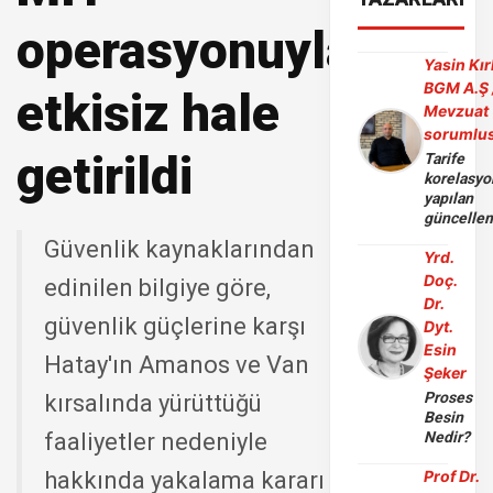
operasyonuyla
Yasin Kır
BGM A.Ş 
etkisiz hale
Mevzuat
sorumlu
getirildi
Tarife
korelasy
yapılan
güncelle
Güvenlik kaynaklarından
Yrd.
Doç.
edinilen bilgiye göre,
Dr.
güvenlik güçlerine karşı
Dyt.
Esin
Hatay'ın Amanos ve Van
Şeker
Proses
kırsalında yürüttüğü
Besin
faaliyetler nedeniyle
Nedir?
hakkında yakalama kararı
Prof Dr.