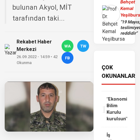
Behçet
bulunan Akyol, MİT
Kemal
Yeşilbur
tarafından taki...
"19 Mayıs
teslimiye
reddidir"
Rekabet Haber
WA
TW
Merkezi
26.09.2022 - 14:59 • 42
FB
Okunma
ÇOK
OKUNANLAR
"Ekonomi
1
Bilim
Kurulu
kurulsun"
İş