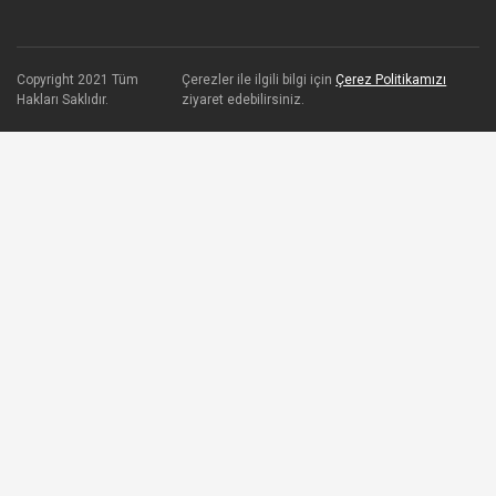
Copyright 2021 Tüm
Çerezler ile ilgili bilgi için
Çerez Politikamızı
Hakları Saklıdır.
ziyaret edebilirsiniz.