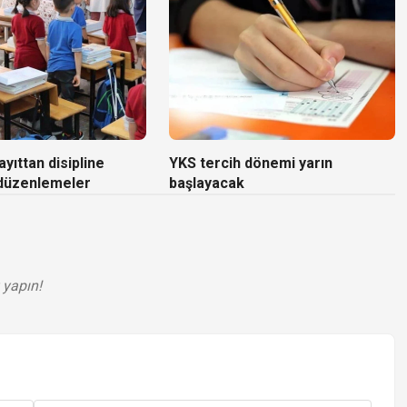
yıttan disipline
YKS tercih dönemi yarın
 düzenlemeler
başlayacak
 yapın!