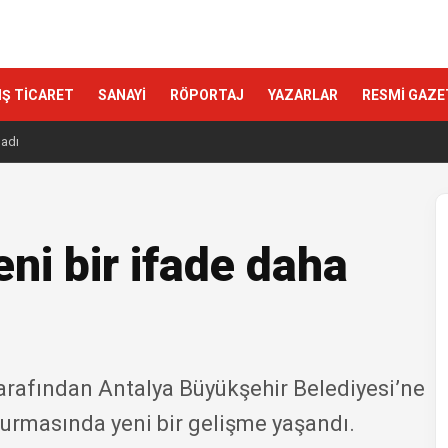
IŞ TİCARET
SANAYİ
RÖPORTAJ
YAZARLAR
RESMİ GAZE
ladı
ni bir ifade daha
arafından Antalya Büyükşehir Belediyesi’ne
turmasında yeni bir gelişme yaşandı.