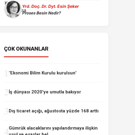
Yrd. Doç. Dr. Dyt. Esin Şeker
Proses Besin Nedir?
ÇOK OKUNANLAR
1
"Ekonomi Bilim Kurulu kurulsun"
2
İş dünyası 2020'ye umutla bakıyor
3
Dış ticaret açığı, ağustosta yüzde 168 arttı
4
Gümrük alacaklarını yapılandırmaya ilişkin
usul ve esaslar bel...