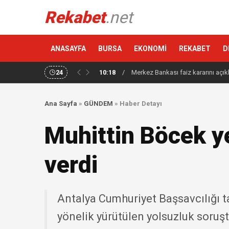
Rekabet
.net
ANASAYFA
BURSA
EKONOMİ
REKABET
D
24
10:18
/
Merkez Bankası faiz kararını açık
Ana Sayfa
»
GÜNDEM
»
Haber Detayı
Muhittin Böcek ye
verdi
Antalya Cumhuriyet Başsavcılığı t
yönelik yürütülen yolsuzluk soruş