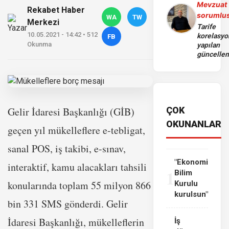
Mevzuat
Rekabet Haber
sorumlu
WA
TW
Merkezi
Tarife
10.05.2021 - 14:42 • 512
korelasy
FB
Okunma
yapılan
güncelle
Gelir İdaresi Başkanlığı (GİB)
ÇOK
OKUNANLAR
geçen yıl mükelleflere e-tebligat,
sanal POS, iş takibi, e-sınav,
"Ekonomi
interaktif, kamu alacakları tahsili
1
Bilim
konularında toplam 55 milyon 866
Kurulu
kurulsun"
bin 331 SMS gönderdi. Gelir
İdaresi Başkanlığı, mükelleflerin
İş