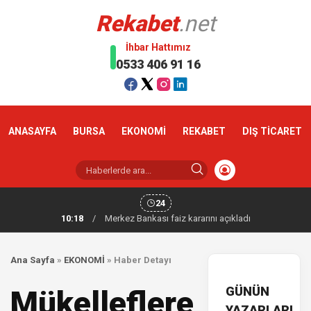
Rekabet
.net
İhbar Hattımız
0533 406 91 16
ANASAYFA
BURSA
EKONOMİ
REKABET
DIŞ TİCARET
24
10:18
/
Merkez Bankası faiz kararını açıkladı
Ana Sayfa
»
EKONOMİ
»
Haber Detayı
GÜNÜN
Mükelleflere
YAZARLARI