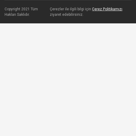
Copyright 2021 Tüm
Çerezler ile ilgili bilgi için
Çerez Politikamızı
Hakları Saklıdır.
ziyaret edebilirsiniz.