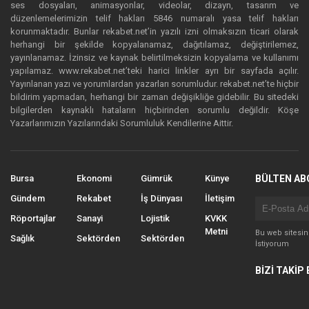
ses dosyaları, animasyonlar, videolar, dizayn, tasarım ve
düzenlemelerimizin telif hakları 5846 numaralı yasa telif hakları
korunmaktadır. Bunlar rekabet.net’in yazılı izni olmaksızın ticari olarak
herhangi bir şekilde kopyalanamaz, dağıtılamaz, değiştirilemez,
yayınlanamaz. İzinsiz ve kaynak belirtilmeksizin kopyalama ve kullanımı
yapılamaz. www.rekabet.net’teki harici linkler ayrı bir sayfada açılır.
Yayınlanan yazı ve yorumlardan yazarları sorumludur. rekabet.net’te hiçbir
bildirim yapmadan, herhangi bir zaman değişikliğe gidebilir. Bu sitedeki
bilgilerden kaynaklı hataların hiçbirinden sorumlu değildir. Köşe
Yazarlarımızın Yazılarındaki Sorumluluk Kendilerine Aittir.
Bursa
Ekonomi
Gümrük
Künye
BÜLTEN AB
Gündem
Rekabet
İş Dünyası
İletişim
Röportajlar
Sanayi
Lojistik
KVKK
Metni
Bu web sitesi
Sağlık
Sektörden
Sektörden
İstiyorum
BİZİ TAKİP 