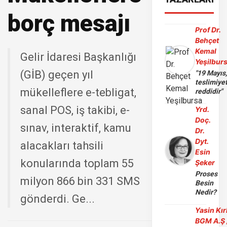
borç mesajı
Prof Dr.
Behçet
Kemal
Gelir İdaresi Başkanlığı
Yeşilbur
(GİB) geçen yıl
"19 Mayıs
teslimiye
mükelleflere e-tebligat,
reddidir"
sanal POS, iş takibi, e-
Yrd.
Doç.
sınav, interaktif, kamu
Dr.
Dyt.
alacakları tahsili
Esin
konularında toplam 55
Şeker
Proses
milyon 866 bin 331 SMS
Besin
Nedir?
gönderdi. Ge...
Yasin Kır
BGM A.Ş 