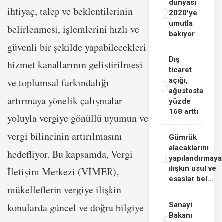
dünyası
2
ihtiyaç, talep ve beklentilerinin
2020'ye
umutla
belirlenmesi, işlemlerini hızlı ve
bakıyor
güvenli bir şekilde yapabilecekleri
Dış
hizmet kanallarının geliştirilmesi
ticaret
3
ve toplumsal farkındalığı
açığı,
ağustosta
artırmaya yönelik çalışmalar
yüzde
168 arttı
yoluyla vergiye gönüllü uyumun ve
vergi bilincinin artırılmasını
Gümrük
alacaklarını
4
hedefliyor. Bu kapsamda, Vergi
yapılandırmaya
ilişkin usul ve
İletişim Merkezi (VİMER),
esaslar bel...
mükelleflerin vergiye ilişkin
Sanayi
konularda güncel ve doğru bilgiye
5
Bakanı