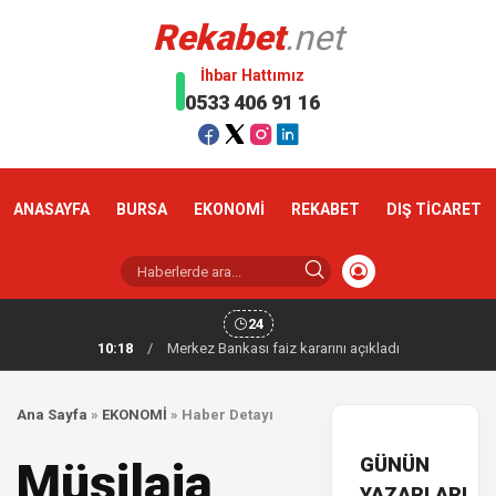
Rekabet
.net
İhbar Hattımız
0533 406 91 16
ANASAYFA
BURSA
EKONOMİ
REKABET
DIŞ TİCARET
24
10:18
/
Merkez Bankası faiz kararını açıkladı
Ana Sayfa
»
EKONOMİ
»
Haber Detayı
GÜNÜN
Müsilaja
YAZARLARI