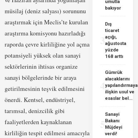
umutla
bakıyor
müsilaj (deniz salyası) sorununu
araştırmak için Meclis’te kurulan
Dış
ticaret
araştırma komisyonu hazırladığı
3
açığı,
raporda çevre kirliliğine yol açma
ağustosta
yüzde
potansiyeli yüksek olan sanayi
168 arttı
sektörlerinin ihtisas organize
Gümrük
sanayi bölgelerinde bir araya
alacaklarını
4
yapılandırmaya
getirilmesinin teşvik edilmesini
ilişkin usul ve
önerdi. Kentsel, endüstriyel,
esaslar bel...
tarımsal, denizcilik gibi
Sanayi
5
faaliyetlerden kaynaklanan
Bakanı
Müjdeyi
kirliliğin tespit edilmesi amacıyla
verdi!