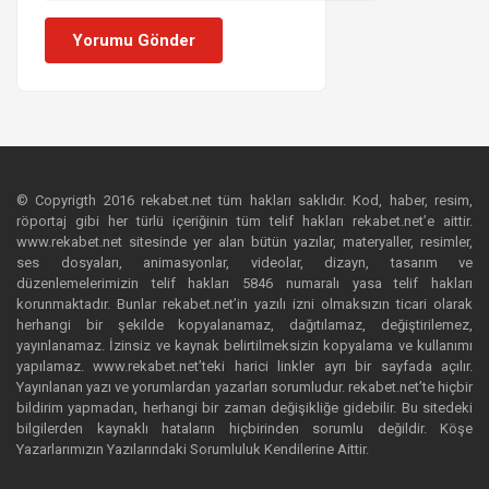
Yorumu Gönder
© Copyrigth 2016 rekabet.net tüm hakları saklıdır. Kod, haber, resim,
röportaj gibi her türlü içeriğinin tüm telif hakları rekabet.net’e aittir.
www.rekabet.net sitesinde yer alan bütün yazılar, materyaller, resimler,
ses dosyaları, animasyonlar, videolar, dizayn, tasarım ve
düzenlemelerimizin telif hakları 5846 numaralı yasa telif hakları
korunmaktadır. Bunlar rekabet.net’in yazılı izni olmaksızın ticari olarak
herhangi bir şekilde kopyalanamaz, dağıtılamaz, değiştirilemez,
yayınlanamaz. İzinsiz ve kaynak belirtilmeksizin kopyalama ve kullanımı
yapılamaz. www.rekabet.net’teki harici linkler ayrı bir sayfada açılır.
Yayınlanan yazı ve yorumlardan yazarları sorumludur. rekabet.net’te hiçbir
bildirim yapmadan, herhangi bir zaman değişikliğe gidebilir. Bu sitedeki
bilgilerden kaynaklı hataların hiçbirinden sorumlu değildir. Köşe
Yazarlarımızın Yazılarındaki Sorumluluk Kendilerine Aittir.