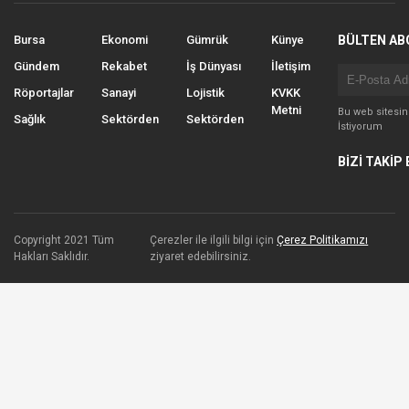
Bursa
Ekonomi
Gümrük
Künye
BÜLTEN AB
Gündem
Rekabet
İş Dünyası
İletişim
Röportajlar
Sanayi
Lojistik
KVKK
Metni
Bu web sitesi
Sağlık
Sektörden
Sektörden
İstiyorum
BİZİ TAKİP 
Copyright 2021 Tüm
Çerezler ile ilgili bilgi için
Çerez Politikamızı
Hakları Saklıdır.
ziyaret edebilirsiniz.