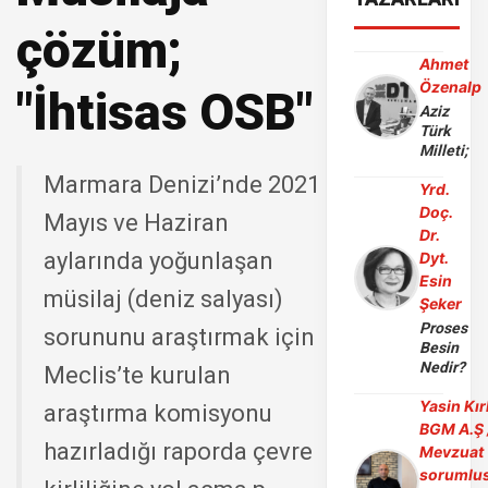
çözüm;
Ahmet
Özenalp
"İhtisas OSB"
Aziz
Türk
Milleti;
Marmara Denizi’nde 2021
Yrd.
Doç.
Mayıs ve Haziran
Dr.
aylarında yoğunlaşan
Dyt.
Esin
müsilaj (deniz salyası)
Şeker
Proses
sorununu araştırmak için
Besin
Nedir?
Meclis’te kurulan
Yasin Kır
araştırma komisyonu
BGM A.Ş 
hazırladığı raporda çevre
Mevzuat
sorumlu