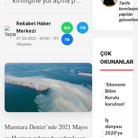
kirliliğine yol açma p...
Tarife
korelasy
yapılan
güncelle
Rekabet Haber
WA
TW
Merkezi
07.04.2022 - 09:36 • 151
FB
Okunma
ÇOK
OKUNANLAR
"Ekonomi
1
Bilim
Kurulu
kurulsun"
İş
Marmara Denizi’nde 2021 Mayıs
dünyası
2
2020'ye
ve Haziran aylarında yoğunlaşan