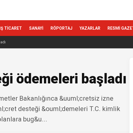
IŞ TİCARET
SANAYİ
RÖPORTAJ
YAZARLAR
RESMİ GAZE
ladı
eği ödemeleri başladı
zmetler Bakanlığınca &uuml;cretsiz izne
ml;cret desteği &ouml;demeleri T.C. kimlik
olanlara bug&u...