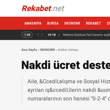
Rekabet
.net
ANASAYFA
BURSA
EKONOMİ
REKABET
D
24
10:18
/
Merkez Bankası faiz kararını açık
Ana Sayfa
»
EKONOMİ
»
Haber Detayı
Nakdi ücret dest
Aile, &Ccedil;alışma ve Sosyal Hi
ayrılan iş&ccedil;ilerin nakdi &uu
numaralarının son hanesi "0-2-4" 