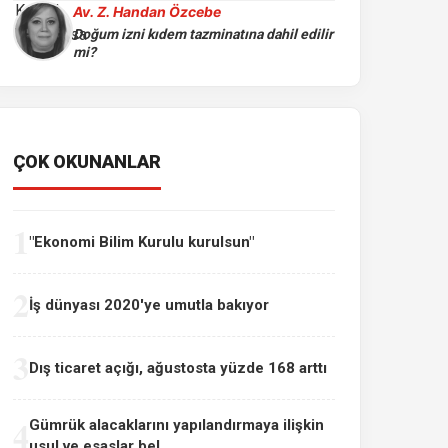
Av. Z. Handan Özcebe
Doğum izni kıdem tazminatına dahil edilir
mi?
ÇOK OKUNANLAR
1
"Ekonomi Bilim Kurulu kurulsun"
2
İş dünyası 2020'ye umutla bakıyor
3
Dış ticaret açığı, ağustosta yüzde 168 arttı
4
Gümrük alacaklarını yapılandırmaya ilişkin
usul ve esaslar bel...