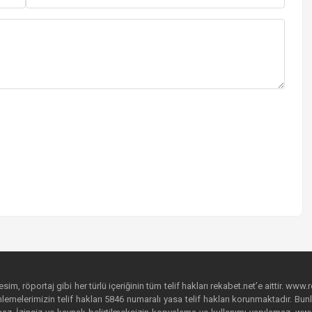
im, röportaj gibi her türlü içeriğinin tüm telif hakları rekabet.net’e aittir. www.r
emelerimizin telif hakları 5846 numaralı yasa telif hakları korunmaktadır. Bunlar