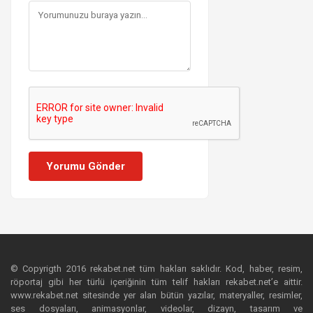
Yorumu Gönder
© Copyrigth 2016 rekabet.net tüm hakları saklıdır. Kod, haber, resim,
röportaj gibi her türlü içeriğinin tüm telif hakları rekabet.net’e aittir.
www.rekabet.net sitesinde yer alan bütün yazılar, materyaller, resimler,
ses dosyaları, animasyonlar, videolar, dizayn, tasarım ve