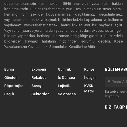
düzenlemelerimizin telif hakları 5846 numaralı yasa telif hakları
korunmaktadır. Bunlar rekabet.net’in yazılı izni olmaksızın ticari olarak
herhangi bir şekilde kopyalanamaz, dağıtılamaz, değiştirilemez,
yayınlanamaz. İzinsiz ve kaynak belirtilmeksizin kopyalama ve kullanımı
yapılamaz. www.rekabet.net’teki harici linkler ayrı bir sayfada açılır.
Yayınlanan yazı ve yorumlardan yazarları sorumludur. rekabet.net’te hiçbir
bildirim yapmadan, herhangi bir zaman değişikliğe gidebilir. Bu sitedeki
bilgilerden kaynaklı hataların hiçbirinden sorumlu değildir. Köşe
Yazarlarımızın Yazılarındaki Sorumluluk Kendilerine Aittir.
Bursa
Ekonomi
Gümrük
Künye
BÜLTEN AB
Gündem
Rekabet
İş Dünyası
İletişim
Röportajlar
Sanayi
Lojistik
KVKK
Metni
Bu web sitesi
Sağlık
Sektörden
Sektörden
İstiyorum
BİZİ TAKİP 