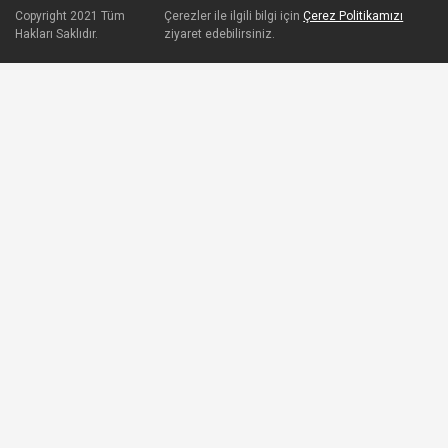
Copyright 2021 Tüm
Çerezler ile ilgili bilgi için
Çerez Politikamızı
Hakları Saklıdır.
ziyaret edebilirsiniz.