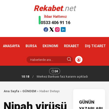
Rekabet
.net
İhbar Hattımız
0533 406 91 16
ANASAYFA
BURSA
EKONOMİ
REKABET
DIŞ TİCARET
24
10:18
/
Merkez Bankası faiz kararını açıkladı
Ana Sayfa
»
GÜNDEM
»
Haber Detayı
GÜNÜN
Nipah virüsü
YAZARLARI