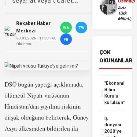
seyahat veya ticaret...
Özenalp
Aziz
Türk
Milleti;
Rekabet Haber
WA
TW
Merkezi
30.01.2026 - 11:33 • 60
FB
Okunma
ÇOK
OKUNANLAR
DSÖ bugün yaptığı açıklamada,
"Ekonomi
1
Bilim
ölümcül Nipah virüsünün
Kurulu
kurulsun"
Hindistan'dan yayılma riskinin
düşük olduğunu belirterek, Güney
İş
dünyası
2
Asya ülkesinden bildirilen iki
2020'ye