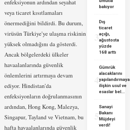
umutla
enfeksiyonun ardından seyahat
bakıyor
veya ticaret kısıtlamaları
önermediğini bildirdi. Bu durum,
Dış
ticaret
virüsün Türkiye'ye ulaşma riskinin
3
açığı,
ağustosta
yüksek olmadığını da gösterdi.
yüzde
168 arttı
Ancak bölgelerdeki ülkeler
havaalanlarında güvenlik
Gümrük
alacaklarını
önlemlerini artırmaya devam
4
yapılandırmaya
ediyor. Hindistan'da
ilişkin usul ve
esaslar bel...
enfeksiyonların doğrulanmasının
ardından, Hong Kong, Malezya,
Sanayi
5
Bakanı
Singapur, Tayland ve Vietnam, bu
Müjdeyi
verdi!
hafta havaalanlarında güvenlik