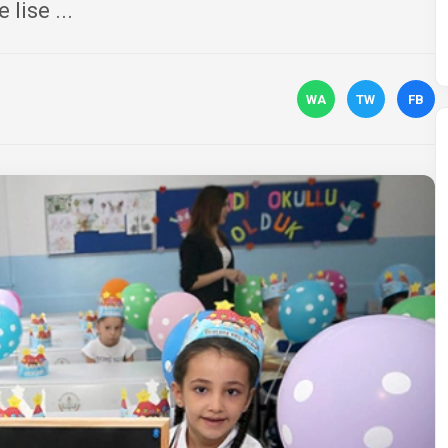
lise ...
WA
TW
FB