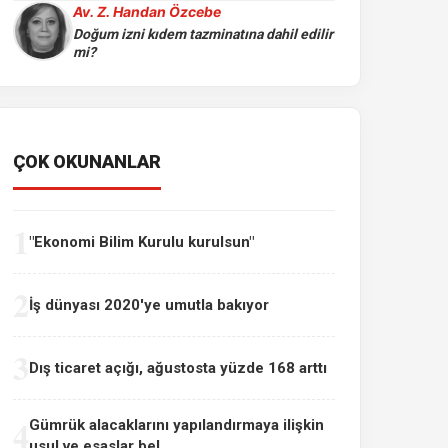
Av. Z. Handan Özcebe
Doğum izni kıdem tazminatına dahil edilir
mi?
ÇOK OKUNANLAR
1
"Ekonomi Bilim Kurulu kurulsun"
2
İş dünyası 2020'ye umutla bakıyor
3
Dış ticaret açığı, ağustosta yüzde 168 arttı
4
Gümrük alacaklarını yapılandırmaya ilişkin
usul ve esaslar bel...