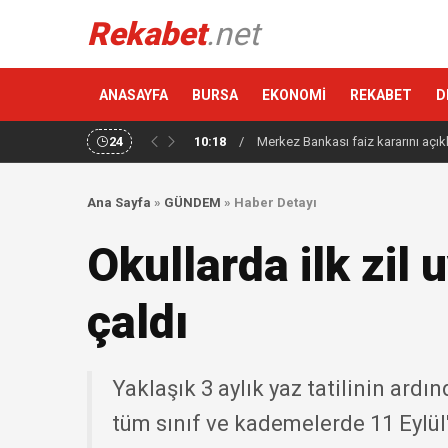
Rekabet
.net
ANASAYFA
BURSA
EKONOMİ
REKABET
D
24
10:18
/
Merkez Bankası faiz kararını açık
Ana Sayfa
»
GÜNDEM
»
Haber Detayı
Okullarda ilk zil 
çaldı
Yaklaşık 3 aylık yaz tatilinin ardı
tüm sınıf ve kademelerde 11 Eylül'