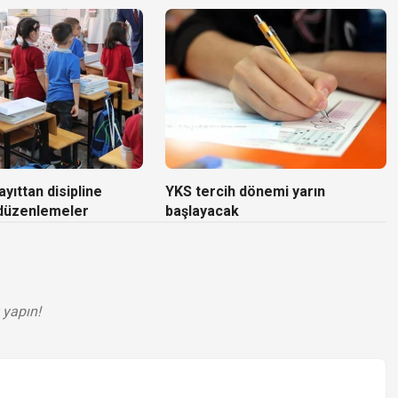
yıttan disipline
YKS tercih dönemi yarın
 düzenlemeler
başlayacak
 yapın!