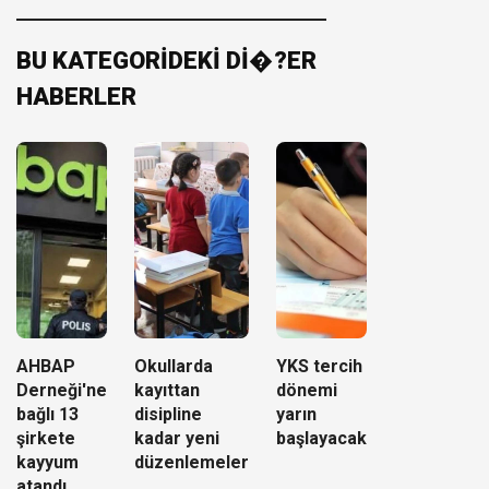
BU KATEGORİDEKİ Dİ�?ER
HABERLER
AHBAP
Okullarda
YKS tercih
Derneği'ne
kayıttan
dönemi
bağlı 13
disipline
yarın
şirkete
kadar yeni
başlayacak
kayyum
düzenlemeler
atandı