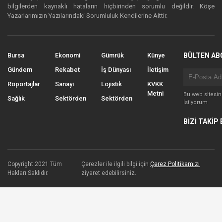
bilgilerden kaynaklı hataların hiçbirinden sorumlu değildir. Köşe
Yazarlarımızın Yazılarındaki Sorumluluk Kendilerine Aittir.
Bursa
Ekonomi
Gümrük
Künye
BÜLTEN AB
Gündem
Rekabet
İş Dünyası
İletişim
Röportajlar
Sanayi
Lojistik
KVKK
Metni
Bu web sitesi
Sağlık
Sektörden
Sektörden
İstiyorum
BİZİ TAKİP 
Copyright 2021 Tüm
Çerezler ile ilgili bilgi için
Çerez Politikamızı
Hakları Saklıdır.
ziyaret edebilirsiniz.