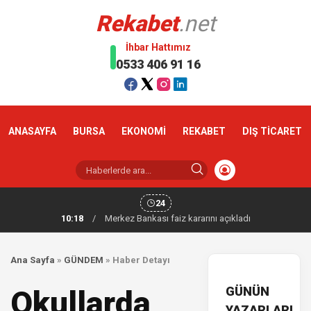
Rekabet
.net
İhbar Hattımız
0533 406 91 16
ANASAYFA
BURSA
EKONOMİ
REKABET
DIŞ TİCARET
24
10:18
/
Merkez Bankası faiz kararını açıkladı
Ana Sayfa
»
GÜNDEM
»
Haber Detayı
GÜNÜN
Okullarda
YAZARLARI