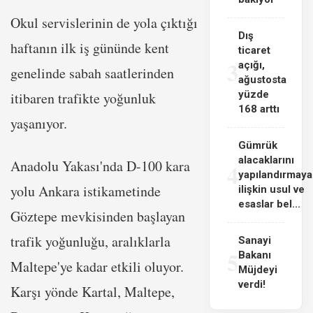
Okul servislerinin de yola çıktığı
Dış
haftanın ilk iş gününde kent
ticaret
3
açığı,
genelinde sabah saatlerinden
ağustosta
yüzde
itibaren trafikte yoğunluk
168 arttı
yaşanıyor.
Gümrük
alacaklarını
Anadolu Yakası'nda D-100 kara
4
yapılandırmaya
yolu Ankara istikametinde
ilişkin usul ve
esaslar bel...
Göztepe mevkisinden başlayan
trafik yoğunluğu, aralıklarla
Sanayi
5
Bakanı
Maltepe'ye kadar etkili oluyor.
Müjdeyi
verdi!
Karşı yönde Kartal, Maltepe,