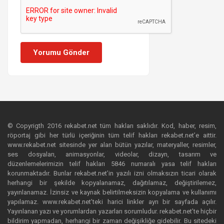
Yorumu Gönder
© Copyrigth 2016 rekabet.net tüm hakları saklıdır. Kod, haber, resim,
röportaj gibi her türlü içeriğinin tüm telif hakları rekabet.net’e aittir.
www.rekabet.net sitesinde yer alan bütün yazılar, materyaller, resimler,
ses dosyaları, animasyonlar, videolar, dizayn, tasarım ve
düzenlemelerimizin telif hakları 5846 numaralı yasa telif hakları
korunmaktadır. Bunlar rekabet.net’in yazılı izni olmaksızın ticari olarak
herhangi bir şekilde kopyalanamaz, dağıtılamaz, değiştirilemez,
yayınlanamaz. İzinsiz ve kaynak belirtilmeksizin kopyalama ve kullanımı
yapılamaz. www.rekabet.net’teki harici linkler ayrı bir sayfada açılır.
Yayınlanan yazı ve yorumlardan yazarları sorumludur. rekabet.net’te hiçbir
bildirim yapmadan, herhangi bir zaman değişikliğe gidebilir. Bu sitedeki