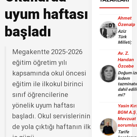
uyum haftası
Ahmet
Özenalp
başladı
Aziz
Türk
Milleti;
Megakentte 2025-2026
Av. Z.
Handan
eğitim öğretim yılı
Özcebe
kapsamında okul öncesi
Doğum iz
kıdem
eğitim ile ilkokul birinci
tazminatı
dahil edili
sınıf öğrencilerine
mi?
yönelik uyum haftası
Yasin Kır
BGM A.Ş 
başladı. Okul servislerinin
Mevzuat
sorumlu
de yola çıktığı haftanın ilk
Tarife