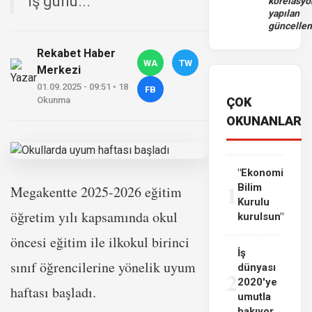
iş günü...
korelasy
yapılan
güncelle
Rekabet Haber
WA
TW
Merkezi
01.09.2025 - 09:51 • 18
FB
Okunma
ÇOK
OKUNANLAR
"Ekonomi
1
Bilim
Megakentte 2025-2026 eğitim
Kurulu
öğretim yılı kapsamında okul
kurulsun"
öncesi eğitim ile ilkokul birinci
İş
sınıf öğrencilerine yönelik uyum
dünyası
2
2020'ye
haftası başladı.
umutla
bakıyor