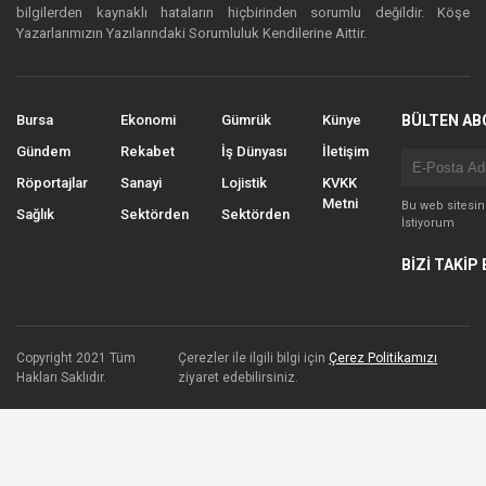
bilgilerden kaynaklı hataların hiçbirinden sorumlu değildir. Köşe
Yazarlarımızın Yazılarındaki Sorumluluk Kendilerine Aittir.
Bursa
Ekonomi
Gümrük
Künye
BÜLTEN AB
Gündem
Rekabet
İş Dünyası
İletişim
Röportajlar
Sanayi
Lojistik
KVKK
Metni
Bu web sitesi
Sağlık
Sektörden
Sektörden
İstiyorum
BİZİ TAKİP 
Copyright 2021 Tüm
Çerezler ile ilgili bilgi için
Çerez Politikamızı
Hakları Saklıdır.
ziyaret edebilirsiniz.