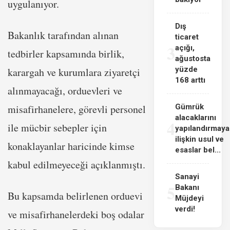
uygulanıyor.
Dış
Bakanlık tarafından alınan
ticaret
3
açığı,
tedbirler kapsamında birlik,
ağustosta
yüzde
karargah ve kurumlara ziyaretçi
168 arttı
alınmayacağı, orduevleri ve
misafirhanelere, görevli personel
Gümrük
alacaklarını
4
ile mücbir sebepler için
yapılandırmaya
ilişkin usul ve
konaklayanlar haricinde kimse
esaslar bel...
kabul edilmeyeceği açıklanmıştı.
Sanayi
5
Bakanı
Bu kapsamda belirlenen orduevi
Müjdeyi
verdi!
ve misafirhanelerdeki boş odalar