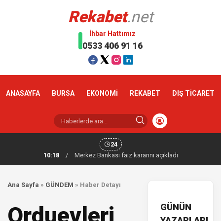
Rekabet
.net
İhbar Hattımız
0533 406 91 16
ANASAYFA
BURSA
EKONOMİ
REKABET
DIŞ TİCARET
24
10:18
/
Merkez Bankası faiz kararını açıkladı
Ana Sayfa
»
GÜNDEM
»
Haber Detayı
GÜNÜN
Orduevleri
YAZARLARI