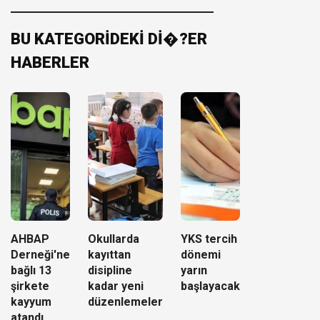
BU KATEGORİDEKİ Dİ�?ER
HABERLER
AHBAP
Okullarda
YKS tercih
Derneği'ne
kayıttan
dönemi
bağlı 13
disipline
yarın
şirkete
kadar yeni
başlayacak
kayyum
düzenlemeler
atandı