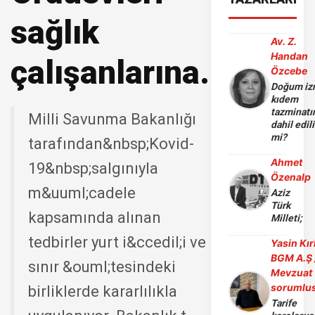
sağlık
Av. Z.
Handan
çalışanlarına...
Özcebe
Doğum iz
kıdem
tazminatı
Milli Savunma Bakanlığı
dahil edili
mi?
tarafından&nbsp;Kovid-
Ahmet
19&nbsp;salgınıyla
Özenalp
m&uuml;cadele
Aziz
Türk
kapsamında alınan
Milleti;
tedbirler yurt i&ccedil;i ve
Yasin Kır
BGM A.Ş 
sınır &ouml;tesindeki
Mevzuat
sorumlu
birliklerde kararlılıkla
Tarife