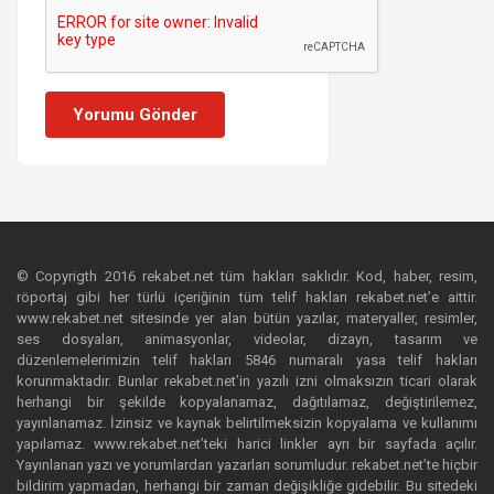
Yorumu Gönder
© Copyrigth 2016 rekabet.net tüm hakları saklıdır. Kod, haber, resim,
röportaj gibi her türlü içeriğinin tüm telif hakları rekabet.net’e aittir.
www.rekabet.net sitesinde yer alan bütün yazılar, materyaller, resimler,
ses dosyaları, animasyonlar, videolar, dizayn, tasarım ve
düzenlemelerimizin telif hakları 5846 numaralı yasa telif hakları
korunmaktadır. Bunlar rekabet.net’in yazılı izni olmaksızın ticari olarak
herhangi bir şekilde kopyalanamaz, dağıtılamaz, değiştirilemez,
yayınlanamaz. İzinsiz ve kaynak belirtilmeksizin kopyalama ve kullanımı
yapılamaz. www.rekabet.net’teki harici linkler ayrı bir sayfada açılır.
Yayınlanan yazı ve yorumlardan yazarları sorumludur. rekabet.net’te hiçbir
bildirim yapmadan, herhangi bir zaman değişikliğe gidebilir. Bu sitedeki