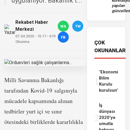
uygulanıyor. Bakanlık t...
korelasy
yapılan
güncelle
Rekabet Haber
WA
TW
Merkezi
07.04.2020 - 15:17 • 619
FB
Okunma
ÇOK
OKUNANLAR
"Ekonomi
1
Bilim
Milli Savunma Bakanlığı
Kurulu
tarafından
Kovid-19
salgınıyla
kurulsun"
mücadele kapsamında alınan
İş
tedbirler yurt içi ve sınır
dünyası
2
2020'ye
ötesindeki birliklerde kararlılıkla
umutla
bakıyor