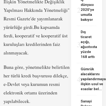
İlişkin Yönetmelikte Değişiklik
dünyası
2
Yapılması Hakkında Yönetmeliği"
2020'ye
umutla
Resmi Gazete'de yayımlanarak
bakıyor
yürürlüğe girdi.Bu kapsamda
Dış
ferdi, kooperatif ve kooperatif üst
ticaret
3
açığı,
kuruluşları kredilerinden faiz
ağustosta
alınmayacak.
yüzde
168 arttı
Buna göre, yönetmelikte belirtilen
Gümrük
alacaklarını
her türlü kredi başvurusu dilekçe,
4
yapılandırmaya
e-Devlet veya kurumun resmi
ilişkin usul ve
esaslar bel...
elektronik ortamı üzerinden
yapılabilecek.
Sanayi