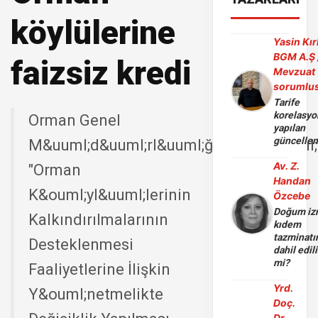
köylülerine
Yasin Kır
BGM A.Ş 
faizsiz kredi
Mevzuat
sorumlu
Tarife
korelasy
Orman Genel
yapılan
güncelle
M&uuml;d&uuml;rl&uuml;ğ&uuml;n&uuml;
Av. Z.
"Orman
Handan
K&ouml;yl&uuml;lerinin
Özcebe
Doğum iz
Kalkındırılmalarının
kıdem
tazminatı
Desteklenmesi
dahil edili
mi?
Faaliyetlerine İlişkin
Yrd.
Y&ouml;netmelikte
Doç.
Dr.