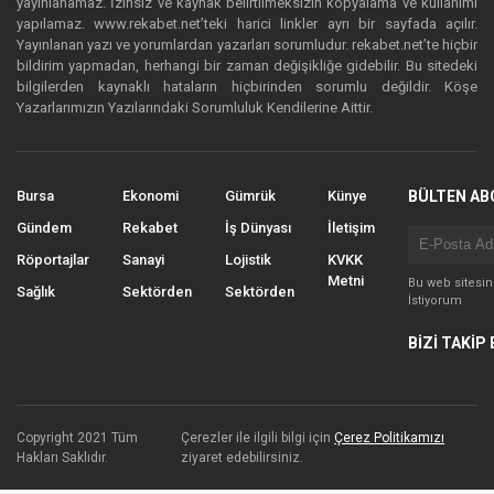
yayınlanamaz. İzinsiz ve kaynak belirtilmeksizin kopyalama ve kullanımı
yapılamaz. www.rekabet.net’teki harici linkler ayrı bir sayfada açılır.
Yayınlanan yazı ve yorumlardan yazarları sorumludur. rekabet.net’te hiçbir
bildirim yapmadan, herhangi bir zaman değişikliğe gidebilir. Bu sitedeki
bilgilerden kaynaklı hataların hiçbirinden sorumlu değildir. Köşe
Yazarlarımızın Yazılarındaki Sorumluluk Kendilerine Aittir.
Bursa
Ekonomi
Gümrük
Künye
BÜLTEN AB
Gündem
Rekabet
İş Dünyası
İletişim
Röportajlar
Sanayi
Lojistik
KVKK
Metni
Bu web sitesi
Sağlık
Sektörden
Sektörden
İstiyorum
BİZİ TAKİP 
Copyright 2021 Tüm
Çerezler ile ilgili bilgi için
Çerez Politikamızı
Hakları Saklıdır.
ziyaret edebilirsiniz.