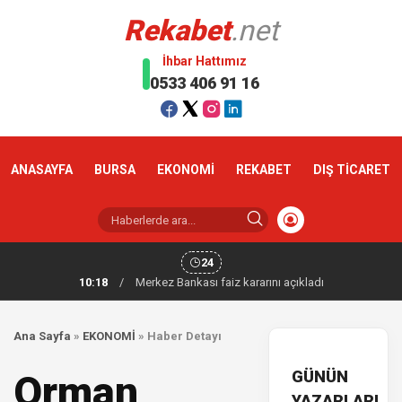
Rekabet
.net
İhbar Hattımız
0533 406 91 16
ANASAYFA
BURSA
EKONOMİ
REKABET
DIŞ TİCARET
24
10:18
/
Merkez Bankası faiz kararını açıkladı
Ana Sayfa
»
EKONOMİ
»
Haber Detayı
GÜNÜN
Orman
YAZARLARI