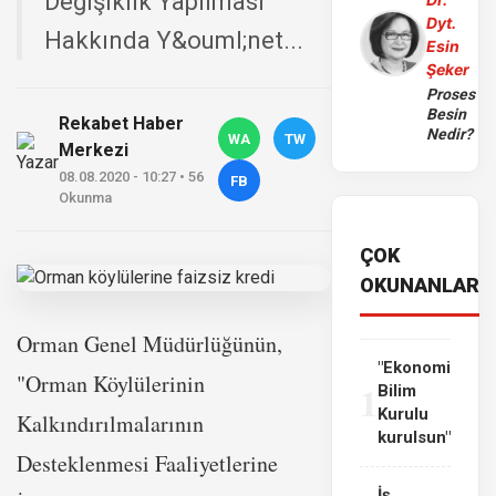
Değişiklik Yapılması
Dyt.
Hakkında Y&ouml;net...
Esin
Şeker
Proses
Besin
Rekabet Haber
Nedir?
WA
TW
Merkezi
08.08.2020 - 10:27 • 56
FB
Okunma
ÇOK
OKUNANLAR
Orman Genel Müdürlüğünün,
"Ekonomi
"Orman Köylülerinin
1
Bilim
Kurulu
Kalkındırılmalarının
kurulsun"
Desteklenmesi Faaliyetlerine
İş