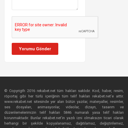
Yorumu Gönder
© Copyrigth 2016 rekabet.net tüm hakları saklıdır. Kod, haber, resim,
röportaj gibi her türlü içeriğinin tüm telif hakları rekabet.net’e aittir.
www.rekabet.net sitesinde yer alan bütün yazılar, materyaller, resimler,
ses dosyaları, animasyonlar, videolar, dizayn, tasarım ve
düzenlemelerimizin telif hakları 5846 numaralı yasa telif hakları
korunmaktadır. Bunlar rekabet.net’in yazılı izni olmaksızın ticari olarak
herhangi bir şekilde kopyalanamaz, dağıtılamaz, değiştirilemez,