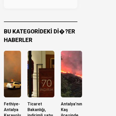
BU KATEGORİDEKİ Dİ�?ER
HABERLER
Fethiye-
Ticaret
Antalya’nın
Antalya
Bakanlığı,
Kaş
Karayolu
indirimli satış
ilçesinde