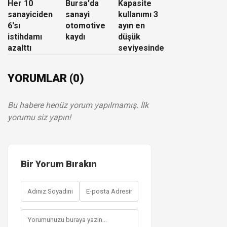
Her 10
Bursa'da
Kapasite
sanayiciden
sanayi
kullanımı 3
6'sı
otomotive
ayın en
istihdamı
kaydı
düşük
azalttı
seviyesinde
YORUMLAR (0)
Bu habere henüz yorum yapılmamış. İlk
yorumu siz yapın!
Bir Yorum Bırakın