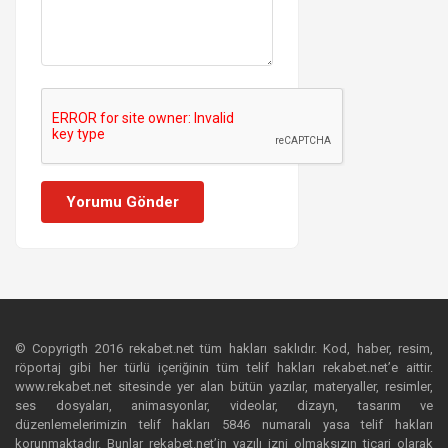
Yorumu Gönder
© Copyrigth 2016 rekabet.net tüm hakları saklıdır. Kod, haber, resim,
röportaj gibi her türlü içeriğinin tüm telif hakları rekabet.net’e aittir.
www.rekabet.net sitesinde yer alan bütün yazılar, materyaller, resimler,
ses dosyaları, animasyonlar, videolar, dizayn, tasarım ve
düzenlemelerimizin telif hakları 5846 numaralı yasa telif hakları
korunmaktadır. Bunlar rekabet.net’in yazılı izni olmaksızın ticari olarak