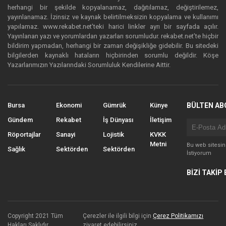
herhangi bir şekilde kopyalanamaz, dağıtılamaz, değiştirilemez,
yayınlanamaz. İzinsiz ve kaynak belirtilmeksizin kopyalama ve kullanımı
yapılamaz. www.rekabet.net’teki harici linkler ayrı bir sayfada açılır.
Yayınlanan yazı ve yorumlardan yazarları sorumludur. rekabet.net’te hiçbir
bildirim yapmadan, herhangi bir zaman değişikliğe gidebilir. Bu sitedeki
bilgilerden kaynaklı hataların hiçbirinden sorumlu değildir. Köşe
Yazarlarımızın Yazılarındaki Sorumluluk Kendilerine Aittir.
Bursa
Ekonomi
Gümrük
Künye
BÜLTEN AB
Gündem
Rekabet
İş Dünyası
İletişim
Röportajlar
Sanayi
Lojistik
KVKK
Metni
Bu web sitesi
Sağlık
Sektörden
Sektörden
İstiyorum
BİZİ TAKİP 
Copyright 2021 Tüm
Çerezler ile ilgili bilgi için
Çerez Politikamızı
Hakları Saklıdır.
ziyaret edebilirsiniz.