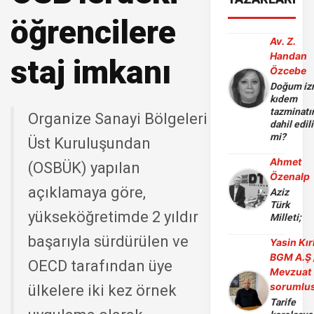
öğrencilere
Av. Z.
Handan
staj imkanı
Özcebe
Doğum iz
kıdem
tazminatı
Organize Sanayi Bölgeleri
dahil edili
mi?
Üst Kuruluşundan
Ahmet
(OSBÜK) yapılan
Özenalp
açıklamaya göre,
Aziz
Türk
yükseköğretimde 2 yıldır
Milleti;
başarıyla sürdürülen ve
Yasin Kır
BGM A.Ş 
OECD tarafından üye
Mevzuat
sorumlu
ülkelere iki kez örnek
Tarife