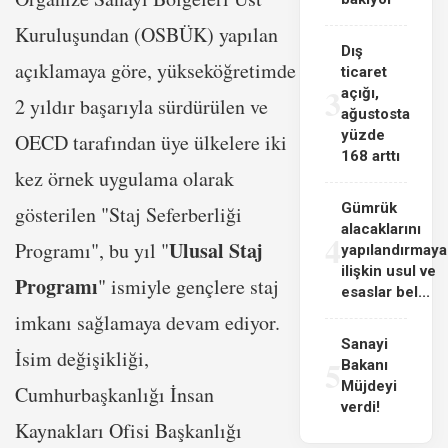
Kuruluşundan (OSBÜK) yapılan
Dış
açıklamaya göre, yükseköğretimde
ticaret
3
açığı,
2 yıldır başarıyla sürdürülen ve
ağustosta
yüzde
OECD tarafından üye ülkelere iki
168 arttı
kez örnek uygulama olarak
Gümrük
gösterilen "Staj Seferberliği
alacaklarını
4
Ulusal Staj
Programı", bu yıl "
yapılandırmaya
ilişkin usul ve
Programı
" ismiyle gençlere staj
esaslar bel...
imkanı sağlamaya devam ediyor.
Sanayi
İsim değişikliği,
5
Bakanı
Müjdeyi
Cumhurbaşkanlığı İnsan
verdi!
Kaynakları Ofisi Başkanlığı