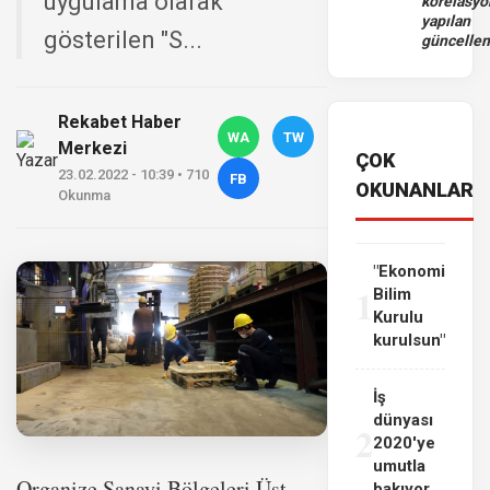
uygulama olarak
korelasy
yapılan
gösterilen "S...
güncelle
Rekabet Haber
WA
TW
Merkezi
ÇOK
23.02.2022 - 10:39 • 710
FB
OKUNANLAR
Okunma
"Ekonomi
1
Bilim
Kurulu
kurulsun"
İş
dünyası
2
2020'ye
umutla
Organize Sanayi Bölgeleri Üst
bakıyor