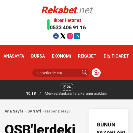
Rekabet
.net
İhbar Hattımız
0533 406 91 16
ANASAYFA
BURSA
EKONOMİ
REKABET
DIŞ TİCARET
24
10:18
/
Merkez Bankası faiz kararını açıkladı
Ana Sayfa
»
SANAYİ
»
Haber Detayı
GÜNÜN
OSB'lerdeki
YAZARLARI