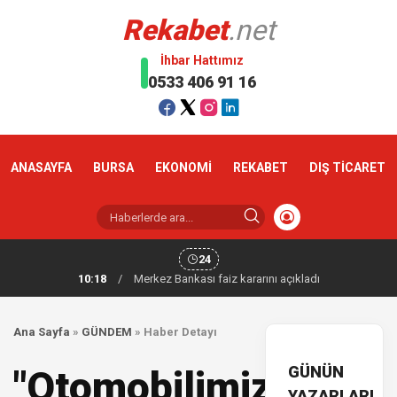
Rekabet
.net
İhbar Hattımız
0533 406 91 16
ANASAYFA
BURSA
EKONOMİ
REKABET
DIŞ TİCARET
24
10:18
/
Merkez Bankası faiz kararını açıkladı
Ana Sayfa
»
GÜNDEM
»
Haber Detayı
GÜNÜN
"Otomobilimiz
YAZARLARI