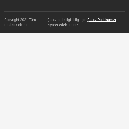
Copyright 2021 Tüm
Çerezler ile ilgili bilgi için
Çerez Politikamızı
Hakları Saklıdır.
ziyaret edebilirsiniz.