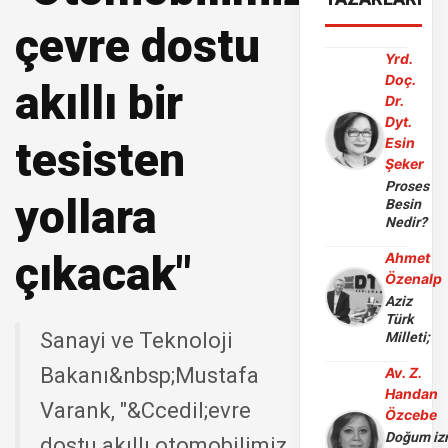
çevre dostu
Yrd.
Doç.
akıllı bir
Dr.
Dyt.
tesisten
Esin
Şeker
Proses
yollara
Besin
Nedir?
çıkacak"
Ahmet
Özenalp
Aziz
Türk
Sanayi ve Teknoloji
Milleti;
Bakanı&nbsp;Mustafa
Av. Z.
Handan
Varank, "&Ccedil;evre
Özcebe
Doğum iz
dostu akıllı otomobilimiz,