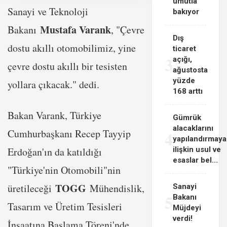
umutla
Sanayi ve Teknoloji
bakıyor
Mustafa Varank
Bakanı
, "Çevre
Dış
dostu akıllı otomobilimiz, yine
ticaret
3
açığı,
çevre dostu akıllı bir tesisten
ağustosta
yüzde
yollara çıkacak." dedi.
168 arttı
Bakan Varank, Türkiye
Gümrük
alacaklarını
Cumhurbaşkanı Recep Tayyip
4
yapılandırmaya
Erdoğan'ın da katıldığı
ilişkin usul ve
esaslar bel...
"Türkiye'nin Otomobili"nin
TOGG
üretileceği
Mühendislik,
Sanayi
5
Bakanı
Tasarım ve Üretim Tesisleri
Müjdeyi
verdi!
İnşaatına Başlama Töreni'nde,