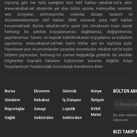
röportaj gibi her türlü içeriğinin tüm telif hakları rekabet.net’e aittir.
www.rekabet.net sitesinde yer alan bütün yazılar, materyaller, resimler,
ses dosyaları, animasyonlar, videolar, dizayn, tasarım ve
düzenlemelerimizin telif hakları 5846 numaralı yasa telif hakları
korunmaktadır. Bunlar rekabet.net’in yazılı izni olmaksızın ticari olarak
herhangi bir şekilde kopyalanamaz, dağıtılamaz, değiştirilemez,
yayınlanamaz. İzinsiz ve kaynak belirtilmeksizin kopyalama ve kullanımı
yapılamaz. www.rekabet.net’teki harici linkler ayrı bir sayfada açılır.
Yayınlanan yazı ve yorumlardan yazarları sorumludur. rekabet.net’te hiçbir
bildirim yapmadan, herhangi bir zaman değişikliğe gidebilir. Bu sitedeki
bilgilerden kaynaklı hataların hiçbirinden sorumlu değildir. Köşe
Yazarlarımızın Yazılarındaki Sorumluluk Kendilerine Aittir.
Bursa
Ekonomi
Gümrük
Künye
BÜLTEN AB
Gündem
Rekabet
İş Dünyası
İletişim
Röportajlar
Sanayi
Lojistik
KVKK
Metni
Bu web sitesi
Sağlık
Sektörden
Sektörden
İstiyorum
BİZİ TAKİP 