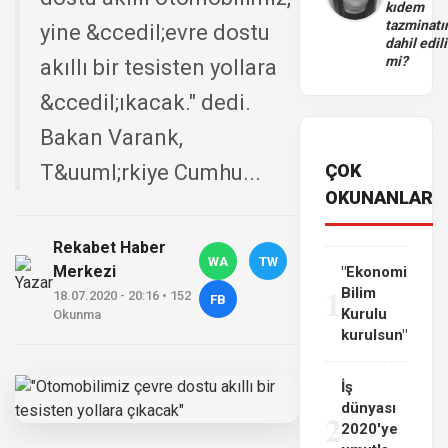
kıdem
tazminatı
yine &ccedil;evre dostu
dahil edili
mi?
akıllı bir tesisten yollara
&ccedil;ıkacak." dedi.
Bakan Varank,
T&uuml;rkiye Cumhu...
ÇOK
OKUNANLAR
Rekabet Haber
WA
TW
Merkezi
"Ekonomi
1
Bilim
18.07.2020 - 20:16 • 152
FB
Kurulu
Okunma
kurulsun"
İş
dünyası
2
2020'ye